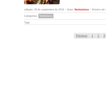
sábado, 28 de septiembre de 2019
/
Autor:
Notimúsica
/
Número de v
Categorías:
Notimúsica
Tags:
Previous
1
2
3