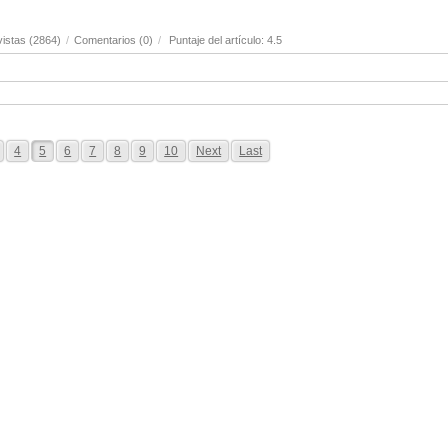
istas (2864)
/
Comentarios (0)
/
Puntaje del artículo: 4.5
4
5
6
7
8
9
10
Next
Last