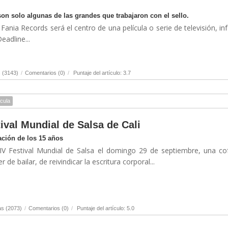
son solo algunas de las grandes que trabajaron con el sello.
 Fania Records será el centro de una película o serie de televisión, i
eadline...
 (3143)
/
Comentarios (0)
/
Puntaje del artículo: 3.7
ícula
tival Mundial de Salsa de Cali
ación de los 15 años
XIV Festival Mundial de Salsa el domingo 29 de septiembre, una co
r de bailar, de reivindicar la escritura corporal...
as (2073)
/
Comentarios (0)
/
Puntaje del artículo: 5.0