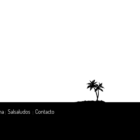
na
Salsaludos
Contacto
|
|