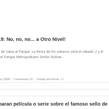
9: No, no, no... a Otro Nivel!
de Salsa al Parque. La fiesta de los salseros será el sábado 2 y el
l Parque Metropolitano Simón Bolívar...
as (2009)
/
Comentarios (0)
/
Puntaje del artículo: 1.7
aran película o serie sobre el famoso sello de