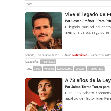
Tags:
Vive el legado de F
Por Lester Jiménez / Para Pr
El legado musical del cant
memoria de sus seguidores q
sábado, 5 de octubre de 2019
/
Autor:
Notimúsica
/
Número de vista
Categorías:
Notimúsica
Tags:
salsa
Medellín
Latinastereo
Legado
Frankie Ruiz
A 73 años de la Le
Por Jaime Torres Torres para
El mundo salsero conmemor
natalicio de Héctor Juan Pérez