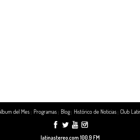
Álbum del Mes
Programas
Blog
Histórico de Noticias
Club Lati
|
|
|
|
latinastereo.com 100.9 FM