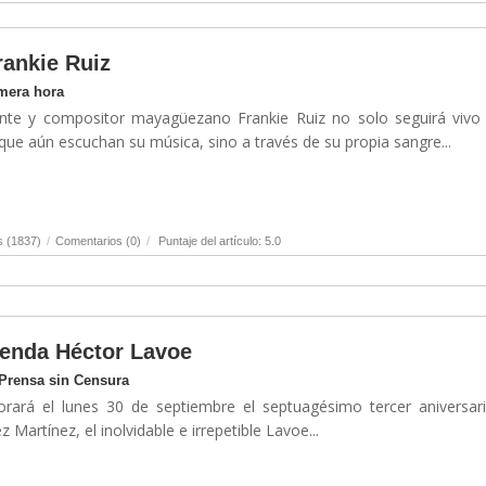
rankie Ruiz
imera hora
ante y compositor mayagüezano Frankie Ruiz no solo seguirá vivo
ue aún escuchan su música, sino a través de su propia sangre...
s (1837)
/
Comentarios (0)
/
Puntaje del artículo: 5.0
yenda Héctor Lavoe
 Prensa sin Censura
ará el lunes 30 de septiembre el septuagésimo tercer aniversari
 Martínez, el inolvidable e irrepetible Lavoe...