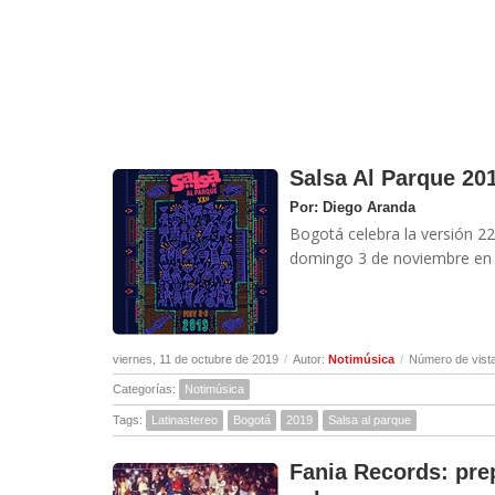
Salsa Al Parque 201
Por: Diego Aranda
Bogotá celebra la versión 22 
domingo 3 de noviembre en e
viernes, 11 de octubre de 2019
/
Autor:
Notimúsica
/
Número de vist
Categorías:
Notimúsica
Tags:
Latinastereo
Bogotá
2019
Salsa al parque
Fania Records: prep