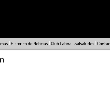
|
|
|
|
amas
Histórico de Noticias
Club Latina
Salsaludos
Contac
om