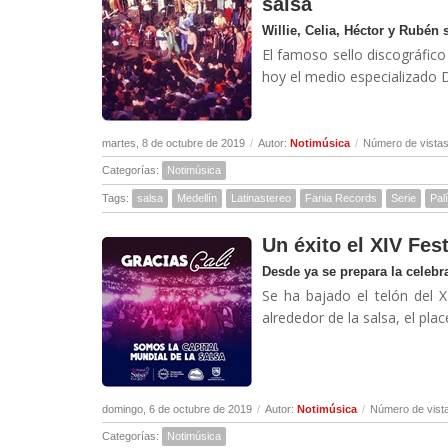
salsa
Willie, Celia, Héctor y Rubén 
El famoso sello discográfico
hoy el medio especializado D
martes, 8 de octubre de 2019
/
Autor:
Notimúsica
/
Número de vistas
Categorías:
Notimúsica
Tags:
salsa
Medellín
Latinastereo
Fania Records
Serie
Pal
Un éxito el XIV Fes
Desde ya se prepara la celebr
Se ha bajado el telón del 
alrededor de la salsa, el place
domingo, 6 de octubre de 2019
/
Autor:
Notimúsica
/
Número de vist
Categorías:
Notimúsica