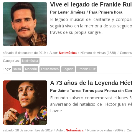
Vive el legado de Frankie Ru
Por Lester Jiménez / Para Primera hora
El legado musical del cantante y compos
seguirá vivo en la memoria de sus seguid
través de su propia sangre...
sábado, 5 de octubre de 2019
/
Autor:
Notimúsica
/
Número de vistas (1838)
/
Comenta
Categorías:
Notimúsica
Tags:
salsa
Medellín
Latinastereo
Legado
Frankie Ruiz
A 73 años de la Leyenda Héc
Por Jaime Torres Torres para Prensa sin Ce
El mundo salsero conmemorará el lunes 3
aniversario del natalicio de Héctor Juan Pé
Lavoe...
sábado, 28 de septiembre de 2019
/
Autor:
Notimúsica
/
Número de vistas (2864)
/
Com