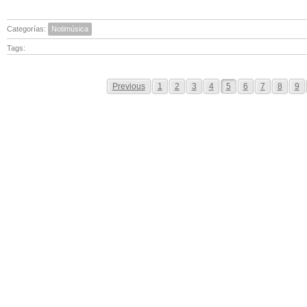
Categorías:
Notimúsica
Tags:
Previous
1
2
3
4
5
6
7
8
9