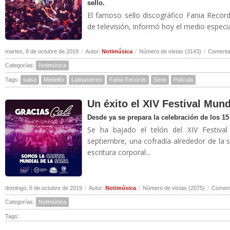
sello.
El famoso sello discográfico Fania Record
de televisión, informó hoy el medio especia
martes, 8 de octubre de 2019
/
Autor:
Notimúsica
/
Número de vistas (3143)
/
Comentar
Categorías:
Notimúsica
Tags:
salsa
Medellín
Latinastereo
Fania Records
Serie
Palícula
Un éxito el XIV Festival Mund
Desde ya se prepara la celebración de los 1
Se ha bajado el telón del XIV Festiva
septiembre, una cofradía alrededor de la sal
escritura corporal...
domingo, 6 de octubre de 2019
/
Autor:
Notimúsica
/
Número de vistas (2075)
/
Coment
Categorías:
Notimúsica
Tags: