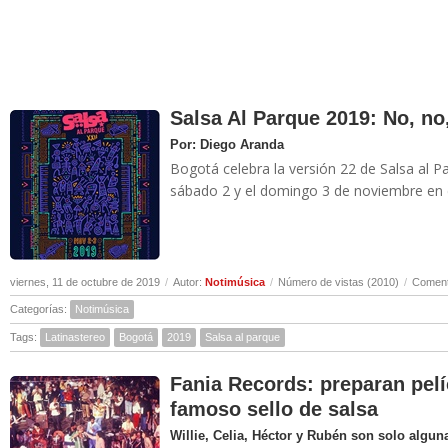
Salsa Al Parque 2019: No, no,
Por: Diego Aranda
Bogotá celebra la versión 22 de Salsa al Pa
sábado 2 y el domingo 3 de noviembre en e
viernes, 11 de octubre de 2019
/
Autor:
Notimúsica
/
Número de vistas (2010)
/
Coment
Categorías:
Notimúsica
Tags:
Latinastereo
Bogotá
2019
Salsa al parque
Fania Records: preparan pelíc
famoso sello de salsa
Willie, Celia, Héctor y Rubén son solo algun