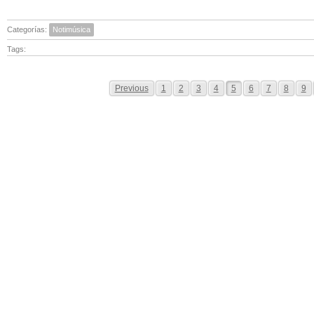
Categorías:
Notimúsica
Tags:
Previous
1
2
3
4
5
6
7
8
9