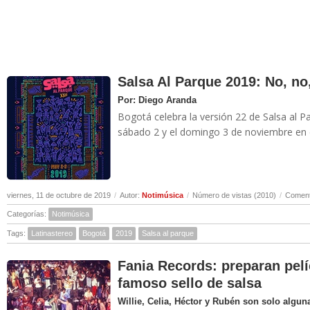
Salsa Al Parque 2019: No, no,
Por: Diego Aranda
Bogotá celebra la versión 22 de Salsa al Pa
sábado 2 y el domingo 3 de noviembre en e
viernes, 11 de octubre de 2019
/
Autor:
Notimúsica
/
Número de vistas (2010)
/
Coment
Categorías:
Notimúsica
Tags:
Latinastereo
Bogotá
2019
Salsa al parque
Fania Records: preparan pelíc
famoso sello de salsa
Willie, Celia, Héctor y Rubén son solo algun