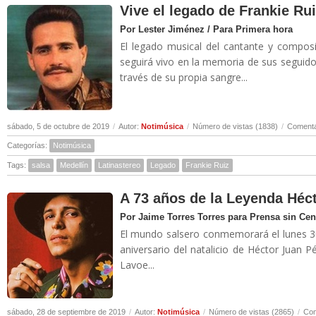
Vive el legado de Frankie Ru
Por Lester Jiménez / Para Primera hora
El legado musical del cantante y compos
seguirá vivo en la memoria de sus seguid
través de su propia sangre...
sábado, 5 de octubre de 2019
/
Autor:
Notimúsica
/
Número de vistas (1838)
/
Comenta
Categorías:
Notimúsica
Tags:
salsa
Medellín
Latinastereo
Legado
Frankie Ruiz
A 73 años de la Leyenda Héc
Por Jaime Torres Torres para Prensa sin Ce
El mundo salsero conmemorará el lunes 3
aniversario del natalicio de Héctor Juan Pé
Lavoe...
sábado, 28 de septiembre de 2019
/
Autor:
Notimúsica
/
Número de vistas (2865)
/
Com