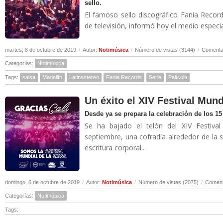
sello.
El famoso sello discográfico Fania Record
de televisión, informó hoy el medio especia
martes, 8 de octubre de 2019
/
Autor:
Notimúsica
/
Número de vistas (3144)
/
Comentar
Categorías:
Notimúsica
Tags:
salsa
Medellín
Latinastereo
Fania Records
Serie
Palícula
Un éxito el XIV Festival Mund
Desde ya se prepara la celebración de los 1
Se ha bajado el telón del XIV Festiva
septiembre, una cofradía alrededor de la sal
escritura corporal...
domingo, 6 de octubre de 2019
/
Autor:
Notimúsica
/
Número de vistas (2075)
/
Coment
Categorías:
Notimúsica
Tags: