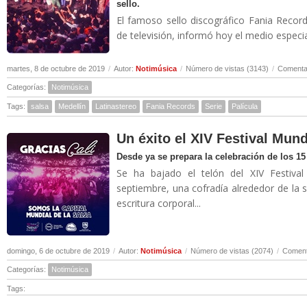
sello.
El famoso sello discográfico Fania Record
de televisión, informó hoy el medio especia
martes, 8 de octubre de 2019
/
Autor:
Notimúsica
/
Número de vistas (3143)
/
Comentar
Categorías:
Notimúsica
Tags:
salsa
Medellín
Latinastereo
Fania Records
Serie
Palícula
Un éxito el XIV Festival Mund
Desde ya se prepara la celebración de los 1
Se ha bajado el telón del XIV Festiva
septiembre, una cofradía alrededor de la sal
escritura corporal...
domingo, 6 de octubre de 2019
/
Autor:
Notimúsica
/
Número de vistas (2074)
/
Coment
Categorías:
Notimúsica
Tags: