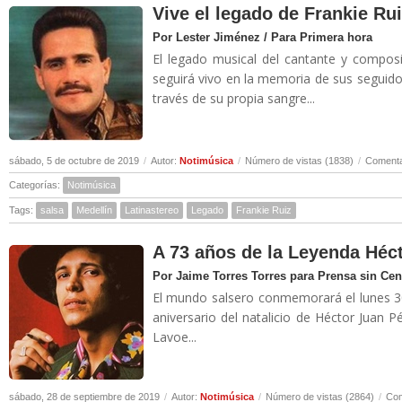
Vive el legado de Frankie Ru
Por Lester Jiménez / Para Primera hora
El legado musical del cantante y compos
seguirá vivo en la memoria de sus seguid
través de su propia sangre...
sábado, 5 de octubre de 2019
/
Autor:
Notimúsica
/
Número de vistas (1838)
/
Comenta
Categorías:
Notimúsica
Tags:
salsa
Medellín
Latinastereo
Legado
Frankie Ruiz
A 73 años de la Leyenda Héc
Por Jaime Torres Torres para Prensa sin Ce
El mundo salsero conmemorará el lunes 3
aniversario del natalicio de Héctor Juan Pé
Lavoe...
sábado, 28 de septiembre de 2019
/
Autor:
Notimúsica
/
Número de vistas (2864)
/
Com