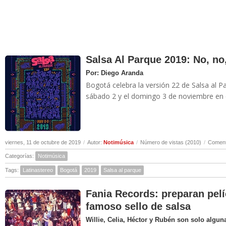
Salsa Al Parque 2019: No, no,
Por: Diego Aranda
Bogotá celebra la versión 22 de Salsa al Pa
sábado 2 y el domingo 3 de noviembre en e
viernes, 11 de octubre de 2019
/
Autor:
Notimúsica
/
Número de vistas (2010)
/
Coment
Categorías:
Notimúsica
Tags:
Latinastereo
Bogotá
2019
Salsa al parque
Fania Records: preparan pelíc
famoso sello de salsa
Willie, Celia, Héctor y Rubén son solo algun