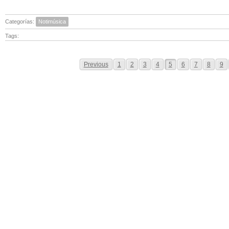
Categorías:
Notimúsica
Tags:
Previous
1
2
3
4
5
6
7
8
9