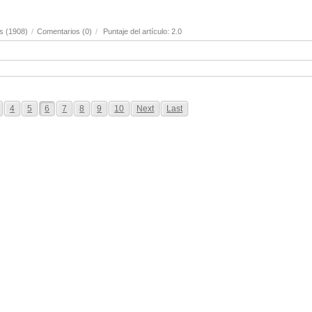
s (1908)
/
Comentarios (0)
/
Puntaje del artículo: 2.0
4
5
6
7
8
9
10
Next
Last