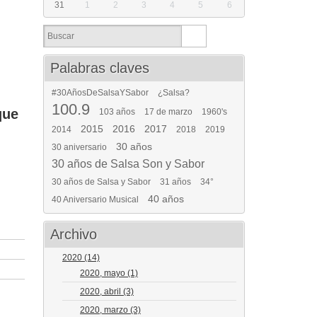
31
1
2
3
4
5
6
Palabras claves
#30AñosDeSalsaYSabor
¿Salsa?
100.9
que
103 años
17 de marzo
1960's
2015
2016
2017
2014
2018
2019
30 años
30 aniversario
30 años de Salsa Son y Sabor
30 años de Salsa y Sabor
31 años
34°
40 años
40 Aniversario Musical
Archivo
2020
(14)
2020, mayo
(1)
2020, abril
(3)
2020, marzo
(3)