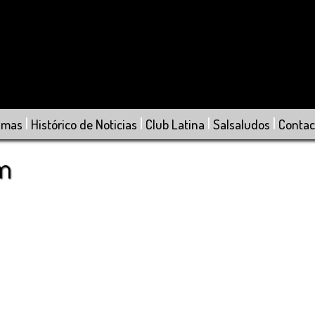
|
|
|
|
amas
Histórico de Noticias
Club Latina
Salsaludos
Contac
om