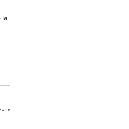
 la
s
aso de