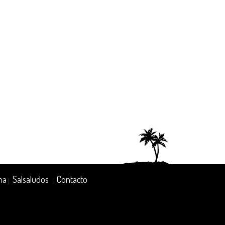
na
Salsaludos
Contacto
|
|