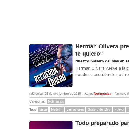
Hermán Olivera pre
te quiero”
Nuestro Salsero del Mes en s
Herman Olivera vuelve a la p
donde se acentúan los patron
miércoles, 25 de septiembre de 2019
/
Autor:
Notimúsica
/
Número de
Categorías:
Notimúsica
Tags:
salsa
Medellín
Latinastereo
Salsero del Mes
Nuevo
Todo preparado para