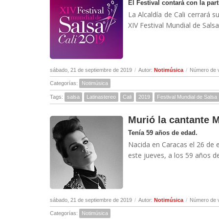
El Festival contará con la par
La Alcaldía de Cali cerrará 
XIV Festival Mundial de Salsa
sábado, 21 de septiembre de 2019
/
Autor:
Notimúsica
/
Número de v
Categorías:
Notimúsica
Tags:
salsa
Latinastereo
Cali
2019
Festival Mundial de Salsa
Murió la cantante 
Tenía 59 años de edad.
Nacida en Caracas el 26 de e
este jueves, a los 59 años de
sábado, 21 de septiembre de 2019
/
Autor:
Notimúsica
/
Número de v
Categorías:
Notimúsica