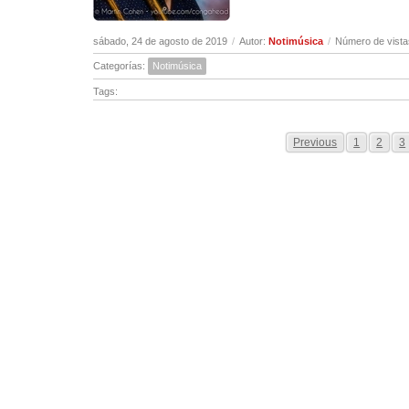
sábado, 24 de agosto de 2019
/
Autor:
Notimúsica
/
Número de vista
Categorías:
Notimúsica
Tags:
Previous
1
2
3