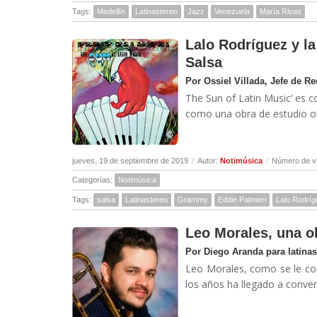
Tags:
Medellín
Latinastereo
Jazz
Venezuela
María Rivas
Lalo Rodríguez y la
Salsa
Por Ossiel Villada, Jefe de R
The Sun of Latin Music’ es c
como una obra de estudio ob
jueves, 19 de septiembre de 2019
/
Autor:
Notimúsica
/
Número de vi
Categorías:
Notimúsica
Tags:
salsa
Latinastereo
Grammy
Eddie Palmieri
Lalo Rodrí
Leo Morales, una o
Por Diego Aranda para latina
Leo Morales, como se le con
los años ha llegado a convert