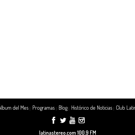
Álbum del Mes
Programas
Blog
Histórico de Noticias
Club Lati
|
|
|
|
latinastereo.com 100.9 FM