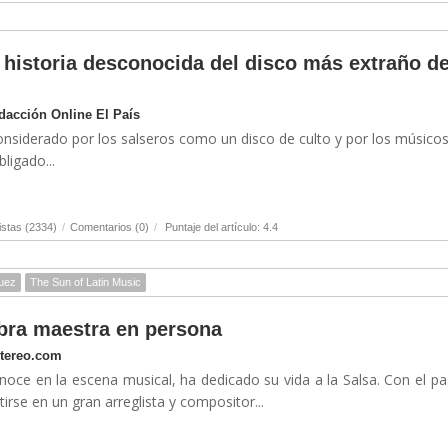
 historia desconocida del disco más extraño de
edacción Online El País
onsiderado por los salseros como un disco de culto y por los músico
ligado...
stas (2334)
/
Comentarios (0)
/
Puntaje del artículo: 4.4
guez
The Sun of Latin Music
bra maestra en persona
stereo.com
oce en la escena musical, ha dedicado su vida a la Salsa. Con el p
irse en un gran arreglista y compositor...