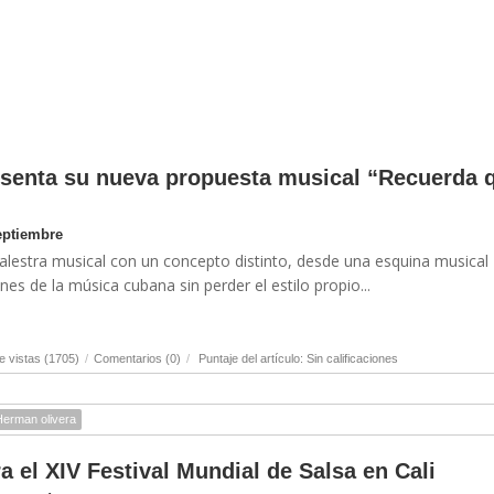
senta su nueva propuesta musical “Recuerda 
eptiembre
alestra musical con un concepto distinto, desde una esquina musical
es de la música cubana sin perder el estilo propio...
 vistas (1705)
/
Comentarios (0)
/
Puntaje del artículo: Sin calificaciones
Herman olivera
 el XIV Festival Mundial de Salsa en Cali