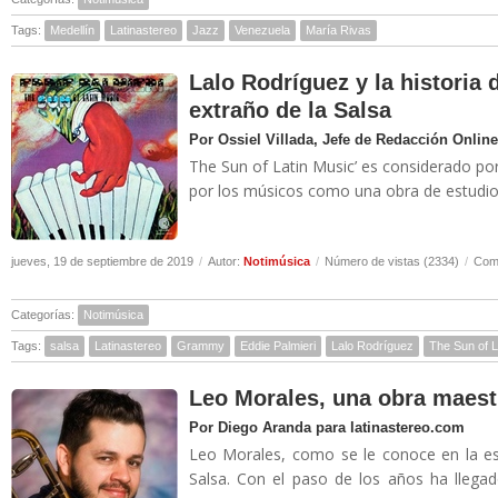
Tags:
Medellín
Latinastereo
Jazz
Venezuela
María Rivas
Lalo Rodríguez y la historia
extraño de la Salsa
Por Ossiel Villada, Jefe de Redacción Online
The Sun of Latin Music’ es considerado por
por los músicos como una obra de estudio 
jueves, 19 de septiembre de 2019
/
Autor:
Notimúsica
/
Número de vistas (2334)
/
Come
Categorías:
Notimúsica
Tags:
salsa
Latinastereo
Grammy
Eddie Palmieri
Lalo Rodríguez
The Sun of L
Leo Morales, una obra maest
Por Diego Aranda para latinastereo.com
Leo Morales, como se le conoce en la es
Salsa. Con el paso de los años ha llegad