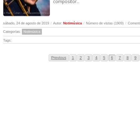
compositor...
sábado, 24 de agosto de 2019
/
Autor:
Notimúsica
/
Número de vistas (1909)
/
Comenta
Categorías:
Notimúsica
Tags:
Previous
1
2
3
4
5
6
7
8
9