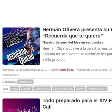
Hermán Olivera presenta su 
“Recuerda que te quiero”
Nuestro Salsero del Mes en septiembre
Herman Olivera vuelve a la palestra musica
esquina musical donde se acentúan los pat
estilo propio...
miércoles, 25 de septiembre de 2019
/
Autor:
Notimúsica
/
Número de vistas (1705)
/
C
calificaciones
Categorías:
Notimúsica
Tags:
salsa
Medellín
Latinastereo
Salsero del Mes
Nuevo
Herman olivera
Todo preparado para el XIV F
Cali