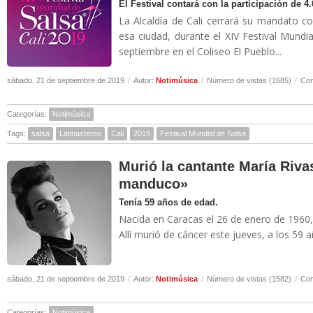
El Festival contará con la participación de 4.
La Alcaldía de Cali cerrará su mandato c
esa ciudad, durante el XIV Festival Mundia
septiembre en el Coliseo El Pueblo...
sábado, 21 de septiembre de 2019
/
Autor:
Notimúsica
/
Número de vistas (1685)
/
Com
Categorías:
Notimúsica
Tags:
salsa
Latinastereo
Cali
2019
Festival Mundial de Salsa
Murió la cantante María Rivas
manduco»
Tenía 59 años de edad.
Nacida en Caracas el 26 de enero de 1960,
Allí murió de cáncer este jueves, a los 59 a
sábado, 21 de septiembre de 2019
/
Autor:
Notimúsica
/
Número de vistas (1582)
/
Com
Categorías:
Notimúsica