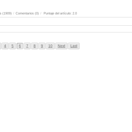
s (1909)
/
Comentarios (0)
/
Puntaje del artículo: 2.0
4
5
6
7
8
9
10
Next
Last