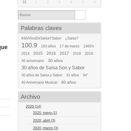
31
1
2
3
4
5
6
Palabras claves
#30AñosDeSalsaYSabor
¿Salsa?
100.9
que
103 años
17 de marzo
1960's
2015
2016
2017
2014
2018
2019
30 años
30 aniversario
30 años de Salsa Son y Sabor
30 años de Salsa y Sabor
31 años
34°
40 años
40 Aniversario Musical
Archivo
2020
(14)
2020, mayo
(1)
2020, abril
(3)
2020, marzo
(3)