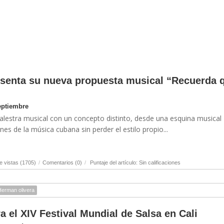
senta su nueva propuesta musical “Recuerda 
eptiembre
alestra musical con un concepto distinto, desde una esquina musical
es de la música cubana sin perder el estilo propio...
 vistas (1705)
/
Comentarios (0)
/
Puntaje del artículo: Sin calificaciones
Herman olivera
 el XIV Festival Mundial de Salsa en Cali