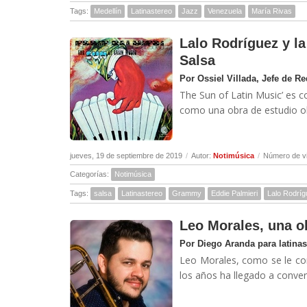
Tags:
Medellín
Latinastereo
Jazz
Venezuela
María Rivas
Lalo Rodríguez y la
Salsa
Por Ossiel Villada, Jefe de R
The Sun of Latin Music’ es c
como una obra de estudio ob
jueves, 19 de septiembre de 2019
/
Autor:
Notimúsica
/
Número de vi
Categorías:
Notimúsica
Tags:
salsa
Latinastereo
Grammy
Eddie Palmieri
Lalo Rodrí
Leo Morales, una o
Por Diego Aranda para latina
Leo Morales, como se le con
los años ha llegado a convert