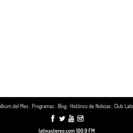
Álbum del Mes
Programas
Blog
Histórico de Noticias
Club Lati
|
|
|
|
latinastereo.com 100.9 FM