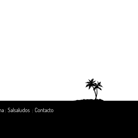
na
Salsaludos
Contacto
|
|