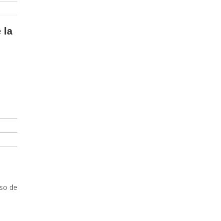
 la
s
aso de