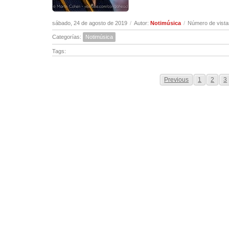
sábado, 24 de agosto de 2019
/
Autor:
Notimúsica
/
Número de vista
Categorías:
Notimúsica
Tags:
Previous
1
2
3