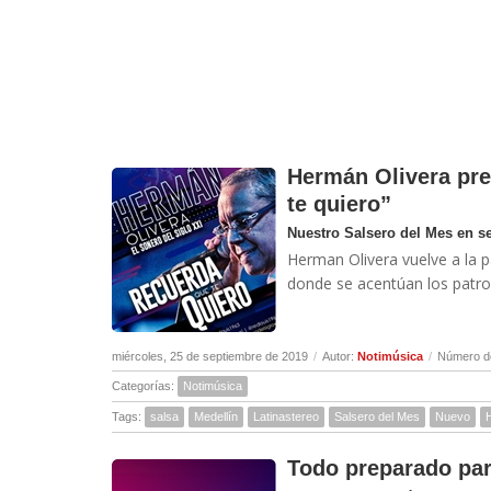
Hermán Olivera pre
te quiero”
Nuestro Salsero del Mes en s
Herman Olivera vuelve a la p
donde se acentúan los patron
miércoles, 25 de septiembre de 2019
/
Autor:
Notimúsica
/
Número de
Categorías:
Notimúsica
Tags:
salsa
Medellín
Latinastereo
Salsero del Mes
Nuevo
Todo preparado para