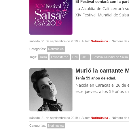
El Festival contará con la par
La Alcaldía de Cali cerrará 
XIV Festival Mundial de Salsa
sábado, 21 de septiembre de 2019
/
Autor:
Notimúsica
/
Número de v
Categorías:
Notimúsica
Tags:
salsa
Latinastereo
Cali
2019
Festival Mundial de Salsa
Murió la cantante 
Tenía 59 años de edad.
Nacida en Caracas el 26 de e
este jueves, a los 59 años de
sábado, 21 de septiembre de 2019
/
Autor:
Notimúsica
/
Número de v
Categorías:
Notimúsica