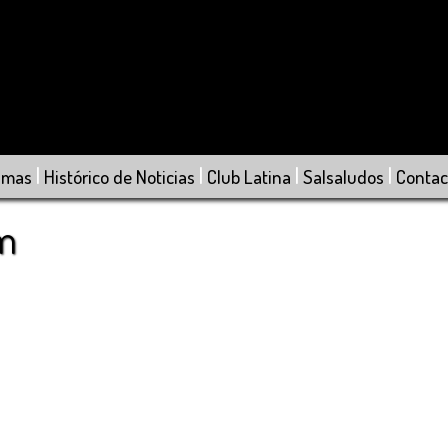
|
|
|
|
amas
Histórico de Noticias
Club Latina
Salsaludos
Contac
om