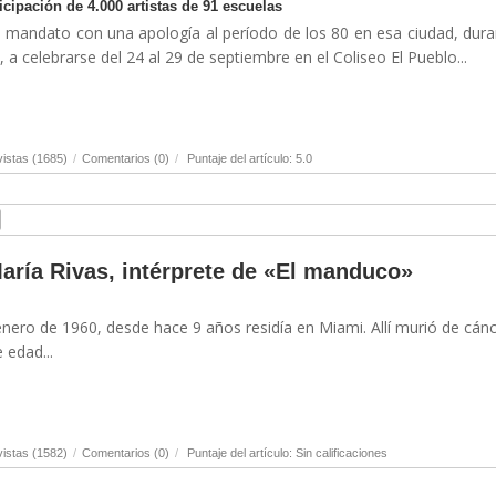
ticipación de 4.000 artistas de 91 escuelas
su mandato con una apología al período de los 80 en esa ciudad, dura
, a celebrarse del 24 al 29 de septiembre en el Coliseo El Pueblo...
istas (1685)
/
Comentarios (0)
/
Puntaje del artículo: 5.0
María Rivas, intérprete de «El manduco»
nero de 1960, desde hace 9 años residía en Miami. Allí murió de cán
 edad...
istas (1582)
/
Comentarios (0)
/
Puntaje del artículo: Sin calificaciones