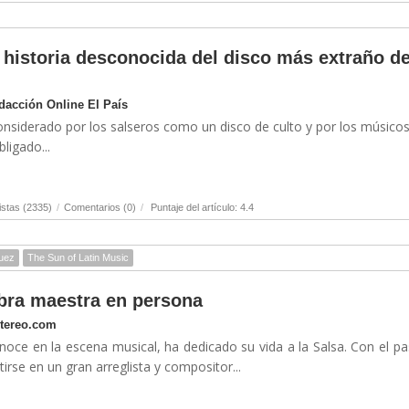
 historia desconocida del disco más extraño de
edacción Online El País
onsiderado por los salseros como un disco de culto y por los músico
ligado...
stas (2335)
/
Comentarios (0)
/
Puntaje del artículo: 4.4
guez
The Sun of Latin Music
bra maestra en persona
stereo.com
oce en la escena musical, ha dedicado su vida a la Salsa. Con el p
irse en un gran arreglista y compositor...