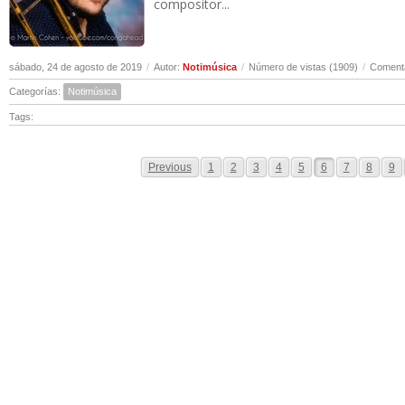
compositor...
sábado, 24 de agosto de 2019
/
Autor:
Notimúsica
/
Número de vistas (1909)
/
Comenta
Categorías:
Notimúsica
Tags:
Previous
1
2
3
4
5
6
7
8
9