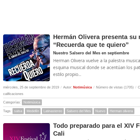
Hermán Olivera presenta su 
“Recuerda que te quiero”
Nuestro Salsero del Mes en septiembre
Herman Olivera vuelve a la palestra musica
esquina musical donde se acentúan los pat
estilo propio...
miércoles, 25 de septiembre de 2019
/
Autor:
Notimúsica
/
Número de vistas (1705)
/
C
calificaciones
Categorías:
Notimúsica
Tags:
salsa
Medellín
Latinastereo
Salsero del Mes
Nuevo
Herman olivera
Todo preparado para el XIV F
Cali