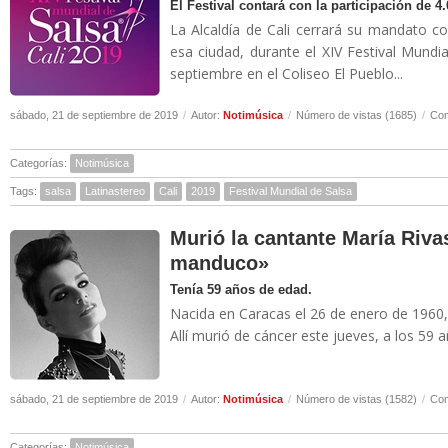
El Festival contará con la participación de 4.
La Alcaldía de Cali cerrará su mandato c
esa ciudad, durante el XIV Festival Mundia
septiembre en el Coliseo El Pueblo...
sábado, 21 de septiembre de 2019
/
Autor:
Notimúsica
/
Número de vistas (1685)
/
Com
Categorías:
Notimúsica
Tags:
salsa
Latinastereo
Cali
2019
Festival Mundial de Salsa
Murió la cantante María Rivas
manduco»
Tenía 59 años de edad.
Nacida en Caracas el 26 de enero de 1960,
Allí murió de cáncer este jueves, a los 59 a
sábado, 21 de septiembre de 2019
/
Autor:
Notimúsica
/
Número de vistas (1582)
/
Com
Categorías:
Notimúsica