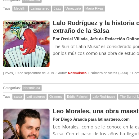
Tags:
Medellín
Latinastereo
Jazz
Venezuela
María Rivas
Lalo Rodríguez y la historia
extraño de la Salsa
Por Ossiel Villada, Jefe de Redacción Online
The Sun of Latin Music’ es considerado por
por los músicos como una obra de estudio 
jueves, 19 de septiembre de 2019
/
Autor:
Notimúsica
/
Número de vistas (2334)
/
Come
Categorías:
Notimúsica
Tags:
salsa
Latinastereo
Grammy
Eddie Palmieri
Lalo Rodríguez
The Sun of L
Leo Morales, una obra maest
Por Diego Aranda para latinastereo.com
Leo Morales, como se le conoce en la es
Salsa. Con el paso de los años ha llegad