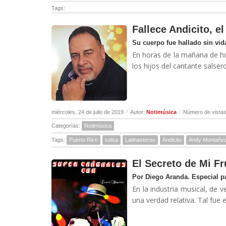
Tags:
Fallece Andicito, 
Su cuerpo fue hallado sin vid
En horas de la mañana de hoy
los hijos del cantante salse
miércoles, 24 de julio de 2019
/
Autor:
Notimúsica
/
Número de vistas
Categorías:
Notimúsica
Tags:
Puerto Rico
salsa
Latinastereo
Andicito
Andy Montañez
El Secreto de Mi Fr
Por Diego Aranda. Especial pa
En la industria musical, de 
una verdad relativa. Tal fue