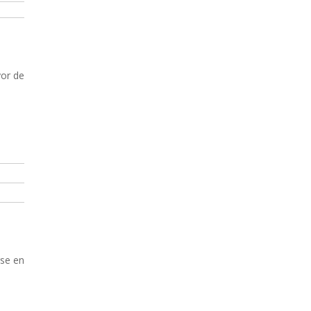
yor de
rse en