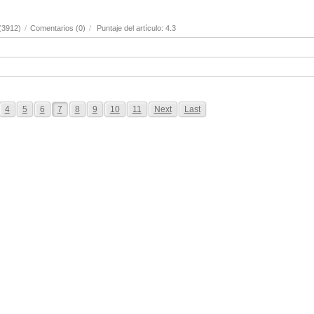
(3912)
/
Comentarios (0)
/
Puntaje del artículo: 4.3
4
5
6
7
8
9
10
11
Next
Last