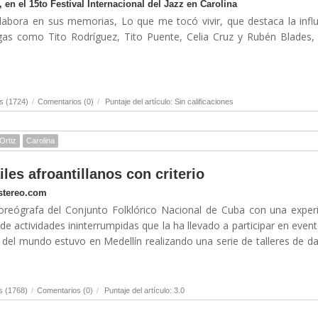
en el 15to Festival Internacional del Jazz en Carolina
 labora en sus memorias, Lo que me tocó vivir, que destaca la infl
egas como Tito Rodríguez, Tito Puente, Celia Cruz y Rubén Blades,
s (1724)
/
Comentarios (0)
/
Puntaje del artículo: Sin calificaciones
 Ortiz
Carolina
les afroantillanos con criterio
stereo.com
coreógrafa del Conjunto Folklórico Nacional de Cuba con una exper
 actividades ininterrumpidas que la ha llevado a participar en even
 del mundo estuvo en Medellín realizando una serie de talleres de d
s (1768)
/
Comentarios (0)
/
Puntaje del artículo: 3.0