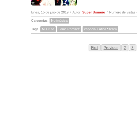
lunes, 15 de julio de 2019
/
Autor:
Super Usuario
/
Número de vistas 
Categorías:
Notimúsica
Tags:
Mi Fruto
Louie Ramirez
especial Latina Stereo
First
Previous
2
3