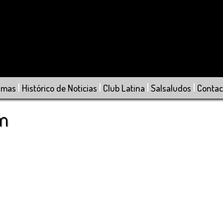
|
|
|
|
amas
Histórico de Noticias
Club Latina
Salsaludos
Contac
om