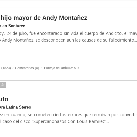
el hijo mayor de Andy Montañez
a en Santurce
, 24 de julio, fue encontarado sin vida el cuerpo de Andicito, el ma
ro Andy Montañez. se desconocen aun las causas de su fallecimiento...
 (1823)
/
Comentarios (0)
/
Puntaje del artículo: 5.0
 Jr
uto
ra Latina Stereo
vez en cuando, se cometen ciertos errores que terminan por converti
 el caso del disco “Supercañonazos Con Louis Ramirez”...