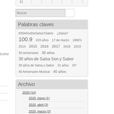
31
1
2
3
4
5
6
Palabras claves
#30AñosDeSalsaYSabor
¿Salsa?
100.9
103 años
17 de marzo
1960's
2015
2016
2017
2014
2018
2019
30 años
30 aniversario
ícono
30 años de Salsa Son y Sabor
30 años de Salsa y Sabor
31 años
34°
40 años
40 Aniversario Musical
Archivo
2020
(14)
2020, mayo
(1)
2020, abril
(3)
2020, marzo
(3)