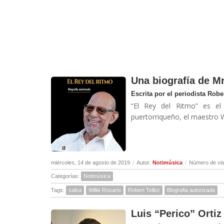
Una biografía de Mr
Escrita por el periodista Rober
“El Rey del Ritmo” es el 
puertorriqueño, el maestro W
miércoles, 14 de agosto de 2019
/
Autor:
Notimúsica
/
Número de vis
Categorías:
Notimúsica
Tags:
salsa
Willie Rosario
Robert Tellez
Biografia autorizada
Luis “Perico” Ortiz