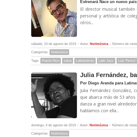
Estrenará Nace un nuevo país, 
El director musical también
personal y artística de col
otros...
sábado, 10 de agosto de 2019
/
Autor:
Notimúsica
/
Número de vista
Categorías:
Notimúsica
Tags:
Puerto Rico
salsa
Latinastereo
Latin Jazz
Luis 'Perico'
Julia Fernández, bai
Por Diego Aranda para Latina
Julia Fernández González, 
que abarca más de 53 años de
danza a gran nivel alrededor
hablamos con ella...
domingo, 4 de agosto de 2019
/
Autor:
Notimúsica
/
Número de vista
Categorías:
Notimúsica