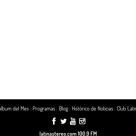
Álbum del Mes
Programas
Blog
Histórico de Noticias
Club Lati
|
|
|
|
latinastereo.com 100.9 FM