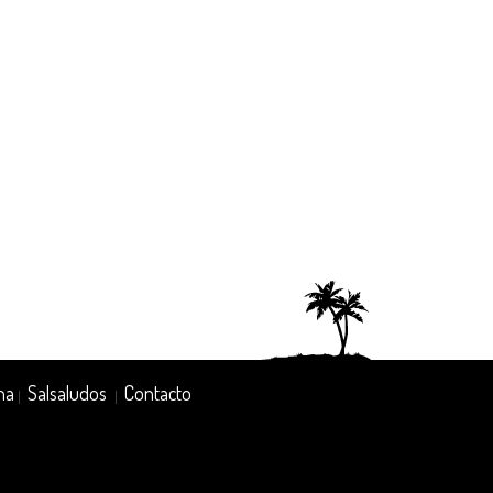
na
Salsaludos
Contacto
|
|