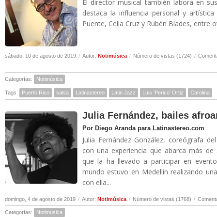
El director musical también labora en s
destaca la influencia personal y artísti
Puente, Celia Cruz y Rubén Blades, entre ot
sábado, 10 de agosto de 2019
/
Autor:
Notimúsica
/
Número de vistas (1724)
/
Comenta
Categorías:
Notimúsica
Tags:
Puerto Rico
salsa
Latinastereo
Latin Jazz
Luis 'Perico' Ortiz
Carolina
Julia Fernández, bailes afroa
Por Diego Aranda para Latinastereo.com
Julia Fernández González, coreógrafa de
con una experiencia que abarca más de 5
que la ha llevado a participar en event
mundo estuvo en Medellín realizando una
con ella...
domingo, 4 de agosto de 2019
/
Autor:
Notimúsica
/
Número de vistas (1768)
/
Comenta
Categorías:
Notimúsica