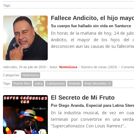
Tags:
Fallece Andicito, el hijo ma
Su cuerpo fue hallado sin vida en Santurce
En horas de la mañana de hoy, 24 de julio
Andicito, el mayor de los hijos del 
desconocen aun las causas de su fallecimie
miércoles, 24 de julio de 2019
/
Autor:
Notimúsica
/
Número de vistas (1823)
/
Comentar
Categorías:
Notimúsica
Tags:
Puerto Rico
salsa
Latinastereo
Andicito
Andy Montañez Jr
El Secreto de Mi Fruto
Por Diego Aranda. Especial para Latina Ster
En la industria musical, de vez en cu
terminan por convertirse en una verdad
“Supercañonazos Con Louis Ramirez”...