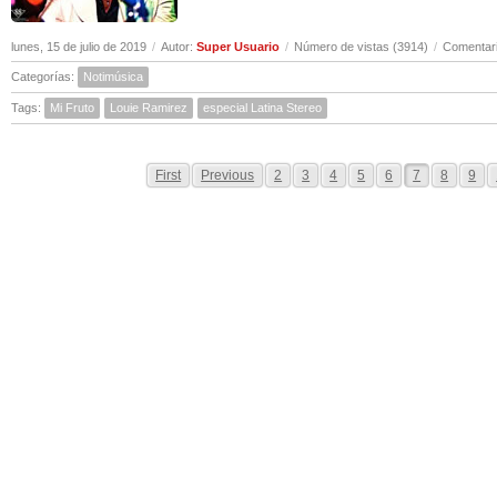
lunes, 15 de julio de 2019
/
Autor:
Super Usuario
/
Número de vistas (3914)
/
Comentari
Categorías:
Notimúsica
Tags:
Mi Fruto
Louie Ramirez
especial Latina Stereo
First
Previous
2
3
4
5
6
7
8
9