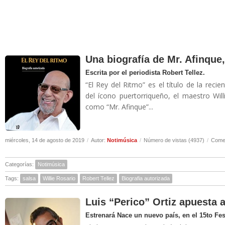
Una biografía de Mr. Afinque,
Escrita por el periodista Robert Tellez.
“El Rey del Ritmo” es el título de la reci
del ícono puertorriqueño, el maestro Wil
como “Mr. Afinque”...
miércoles, 14 de agosto de 2019
/
Autor:
Notimúsica
/
Número de vistas (4937)
/
Comen
Categorías:
Notimúsica
Tags:
salsa
Willie Rosario
Robert Tellez
Biografia autorizada
Luis “Perico” Ortiz apuesta 
Estrenará Nace un nuevo país, en el 15to Fes