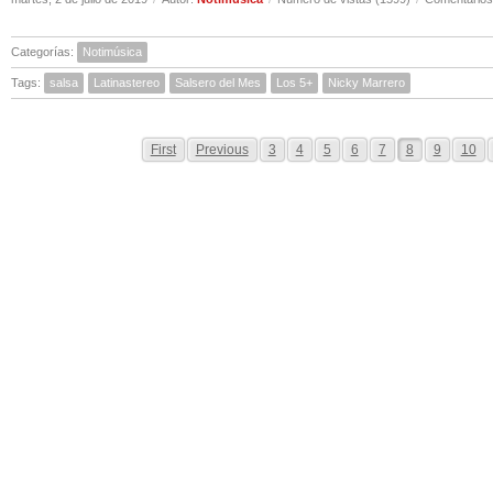
Categorías:
Notimúsica
Tags:
salsa
Latinastereo
Salsero del Mes
Los 5+
Nicky Marrero
First
Previous
3
4
5
6
7
8
9
10