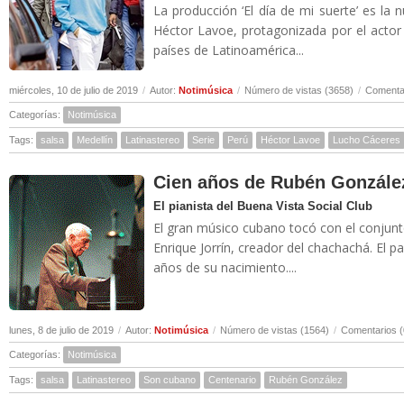
La producción ‘El día de mi suerte’ es la 
Héctor Lavoe, protagonizada por el actor
países de Latinoamérica...
miércoles, 10 de julio de 2019
/
Autor:
Notimúsica
/
Número de vistas (3658)
/
Comentar
Categorías:
Notimúsica
Tags:
salsa
Medellín
Latinastereo
Serie
Perú
Héctor Lavoe
Lucho Cáceres
Cien años de Rubén Gonzále
El pianista del Buena Vista Social Club
El gran músico cubano tocó con el conjunt
Enrique Jorrín, creador del chachachá. El
años de su nacimiento....
lunes, 8 de julio de 2019
/
Autor:
Notimúsica
/
Número de vistas (1564)
/
Comentarios (
Categorías:
Notimúsica
Tags:
salsa
Latinastereo
Son cubano
Centenario
Rubén González