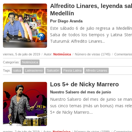
Alfredito Linares, leyenda sa
Medellín
Por Diego Aranda
Este sábado 6 de julio regresa a Medellí
Salsa de todos los tiempos y Latina Ste
Tuturumá: Alfredito Linares...
viernes, 5 de julio de 2019
/
Autor:
Notimúsica
/
Número de vistas (1745)
/
Comentarios
Categorías:
Notimúsica
Tags:
salsa
Latinastereo
Salsatón
Fiesta Latina
Alfredo Linares
Los 5+ de Nicky Marrero
Nuestro Salsero del mes de junio
Nuestro Salsero del mes de junio se man
sus cinco temas (más un bonus) mas relev
5+ de Nicky Marrero....
martes, 2 de julio de 2019
/
Autor:
Notimúsica
/
Número de vistas (1599)
/
Comentarios