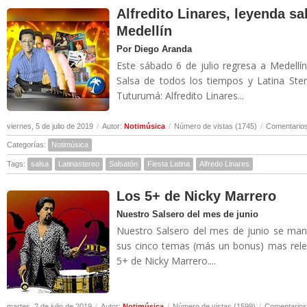
Alfredito Linares, leyenda sa
Medellín
Por Diego Aranda
Este sábado 6 de julio regresa a Medellí
Salsa de todos los tiempos y Latina Ste
Tuturumá: Alfredito Linares...
viernes, 5 de julio de 2019
/
Autor:
Notimúsica
/
Número de vistas (1745)
/
Comentarios
Categorías:
Notimúsica
Tags:
salsa
Latinastereo
Salsatón
Fiesta Latina
Alfredo Linares
Los 5+ de Nicky Marrero
Nuestro Salsero del mes de junio
Nuestro Salsero del mes de junio se man
sus cinco temas (más un bonus) mas relev
5+ de Nicky Marrero....
martes, 2 de julio de 2019
/
Autor:
Notimúsica
/
Número de vistas (1599)
/
Comentarios