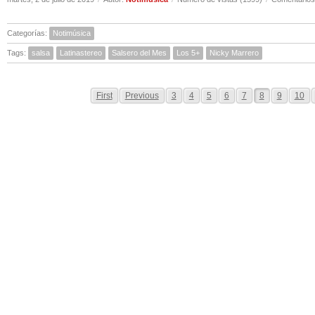
Categorías:
Notimúsica
Tags:
salsa
Latinastereo
Salsero del Mes
Los 5+
Nicky Marrero
First
Previous
3
4
5
6
7
8
9
10