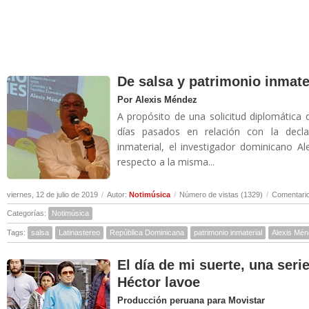
De salsa y patrimonio inmate
Por Alexis Méndez
A propósito de una solicitud diplomática 
días pasados en relación con la decl
inmaterial, el investigador dominicano A
respecto a la misma...
viernes, 12 de julio de 2019
/
Autor:
Notimúsica
/
Número de vistas (1329)
/
Comentario
Categorías:
Notimúsica
Tags:
salsa
Latinastereo
República Dominicana
patrimonio inmaterial
Alexis Mé
El día de mi suerte, una seri
Héctor lavoe
Producción peruana para Movistar