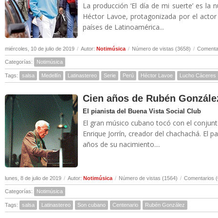
La producción ‘El día de mi suerte’ es la 
Héctor Lavoe, protagonizada por el actor
países de Latinoamérica...
miércoles, 10 de julio de 2019
/
Autor:
Notimúsica
/
Número de vistas (3658)
/
Comentar
Categorías:
Notimúsica
Tags:
salsa
Medellín
Latinastereo
Serie
Perú
Héctor Lavoe
Lucho Cáceres
Cien años de Rubén Gonzále
El pianista del Buena Vista Social Club
El gran músico cubano tocó con el conjunt
Enrique Jorrín, creador del chachachá. El
años de su nacimiento....
lunes, 8 de julio de 2019
/
Autor:
Notimúsica
/
Número de vistas (1564)
/
Comentarios (
Categorías:
Notimúsica
Tags:
salsa
Latinastereo
Son cubano
Centenario
Rubén González