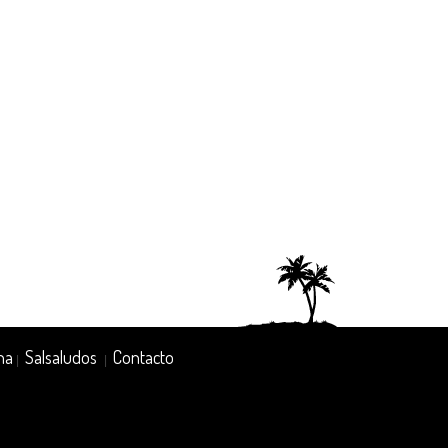
na
Salsaludos
Contacto
|
|