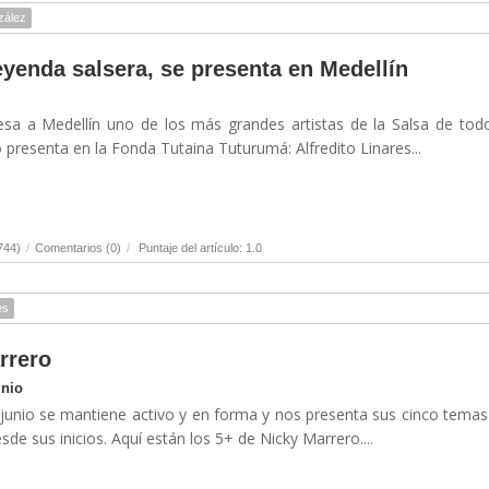
zález
leyenda salsera, se presenta en Medellín
esa a Medellín uno de los más grandes artistas de la Salsa de tod
o presenta en la Fonda Tutaina Tuturumá: Alfredito Linares...
744)
/
Comentarios (0)
/
Puntaje del artículo: 1.0
es
rrero
unio
junio se mantiene activo y en forma y nos presenta sus cinco tema
de sus inicios. Aquí están los 5+ de Nicky Marrero....