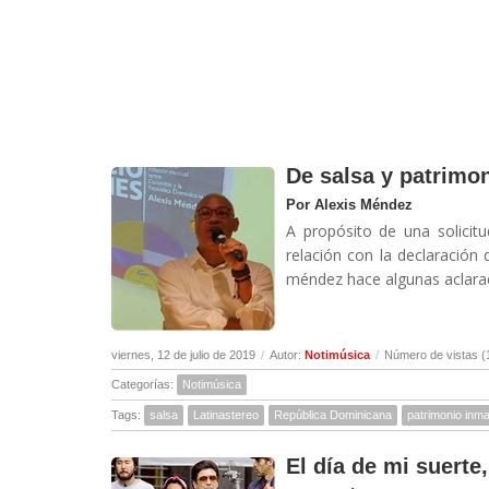
De salsa y patrimon
Por Alexis Méndez
A propósito de una solicit
relación con la declaración 
méndez hace algunas aclarac
viernes, 12 de julio de 2019
/
Autor:
Notimúsica
/
Número de vistas (
Categorías:
Notimúsica
Tags:
salsa
Latinastereo
República Dominicana
patrimonio inma
El día de mi suerte