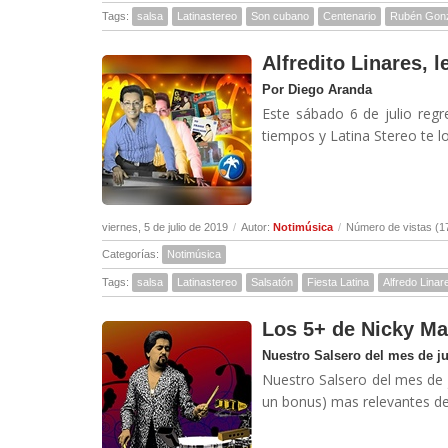
Tags:
salsa
Latinastereo
Son cubano
Centenario
Rubén Gon
Alfredito Linares, 
Por Diego Aranda
Este sábado 6 de julio regr
tiempos y Latina Stereo te l
viernes, 5 de julio de 2019
/
Autor:
Notimúsica
/
Número de vistas (1
Categorías:
Notimúsica
Tags:
salsa
Latinastereo
Salsatón
Fiesta Latina
Alfredo Linar
Los 5+ de Nicky Ma
Nuestro Salsero del mes de j
Nuestro Salsero del mes de 
un bonus) mas relevantes des