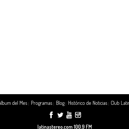
Álbum del Mes
Programas
Blog
Histórico de Noticias
Club Lati
|
|
|
|
latinastereo.com 100.9 FM