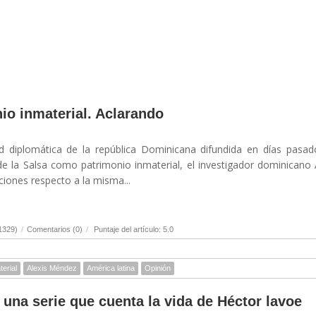
io inmaterial. Aclarando
ud diplomática de la república Dominicana difundida en días pasa
de la Salsa como patrimonio inmaterial, el investigador dominicano 
iones respecto a la misma...
1329)
/
Comentarios (0)
/
Puntaje del artículo: 5.0
terial
Alexis Méndez
América latina
Opinión
, una serie que cuenta la vida de Héctor lavoe