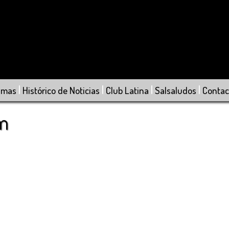
|
|
|
|
amas
Histórico de Noticias
Club Latina
Salsaludos
Contac
om