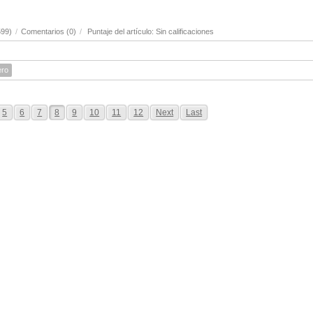
599)
/
Comentarios (0)
/
Puntaje del artículo: Sin calificaciones
ero
5
6
7
8
9
10
11
12
Next
Last