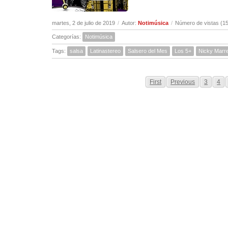
martes, 2 de julio de 2019
/
Autor:
Notimúsica
/
Número de vistas (1
Categorías:
Notimúsica
Tags:
salsa
Latinastereo
Salsero del Mes
Los 5+
Nicky Marr
First
Previous
3
4