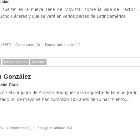
istar
i suerte’ es la nueva serie de Movistar sobre la vida de Héctor 
ucho Cáceres y que se verá en varios países de Latinoamérica...
 (3657)
/
Comentarios (0)
/
Puntaje del artículo: 2.9
Lucho Cáceres
Movistar
n González
ocial Club
on el conjunto de Arsenio Rodríguez y la orquesta de Enrique Jorrín,
asado 26 de mayo se han cumplido 100 años de su nacimiento....
3)
/
Comentarios (0)
/
Puntaje del artículo: 5.0