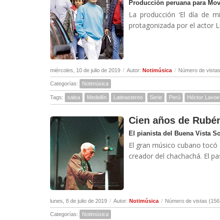
Producción peruana para Mov
La producción ‘El día de m
protagonizada por el actor L
miércoles, 10 de julio de 2019
/
Autor:
Notimúsica
/
Número de vistas
Categorías:
Notimúsica
Tags:
salsa
Medellín
Latinastereo
Serie
Perú
Héctor Lavoe
Cien años de Rubé
El pianista del Buena Vista S
El gran músico cubano tocó c
creador del chachachá. El p
lunes, 8 de julio de 2019
/
Autor:
Notimúsica
/
Número de vistas (156
Categorías:
Notimúsica