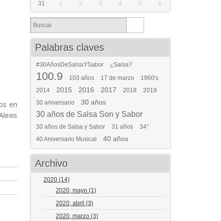
31
1
2
3
4
5
6
Palabras claves
#30AñosDeSalsaYSabor
¿Salsa?
100.9
103 años
17 de marzo
1960's
2015
2016
2017
2014
2018
2019
30 años
30 aniversario
dos en
30 años de Salsa Son y Sabor
Alexis
30 años de Salsa y Sabor
31 años
34°
40 años
40 Aniversario Musical
Archivo
2020
(14)
2020, mayo
(1)
2020, abril
(3)
2020, marzo
(3)