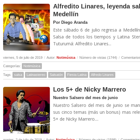
Alfredito Linares, leyenda sa
Medellín
Por Diego Aranda
Este sábado 6 de julio regresa a Medellí
Salsa de todos los tiempos y Latina Ste
Tuturumá: Alfredito Linares...
viernes, 5 de julio de 2019
/
Autor:
Notimúsica
/
Número de vistas (1744)
/
Comentarios
Categorías:
Notimúsica
Tags:
salsa
Latinastereo
Salsatón
Fiesta Latina
Alfredo Linares
Los 5+ de Nicky Marrero
Nuestro Salsero del mes de junio
Nuestro Salsero del mes de junio se man
sus cinco temas (más un bonus) mas relev
5+ de Nicky Marrero....
martes, 2 de julio de 2019
/
Autor:
Notimúsica
/
Número de vistas (1598)
/
Comentarios