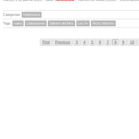
Categorías:
Notimúsica
Tags:
salsa
Latinastereo
Salsero del Mes
Los 5+
Nicky Marrero
First
Previous
3
4
5
6
7
8
9
10