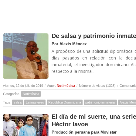
De salsa y patrimonio inmate
Por Alexis Méndez
A propósito de una solicitud diplomática 
días pasados en relación con la decl
inmaterial, el investigador dominicano A
respecto a la misma...
viernes, 12 de julio de 2019
/
Autor:
Notimúsica
/
Número de vistas (1328)
/
Comentario
Categorías:
Notimúsica
Tags:
salsa
Latinastereo
República Dominicana
patrimonio inmaterial
Alexis Mé
El día de mi suerte, una seri
Héctor lavoe
Producción peruana para Movistar