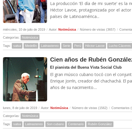
La producción ‘El día de mi suerte’ es la 
Héctor Lavoe, protagonizada por el actor
países de Latinoamérica...
miércoles, 10 de julio de 2019
/
Autor:
Notimúsica
/
Número de vistas (3657)
/
Comentar
Categorías:
Notimúsica
Tags:
salsa
Medellín
Latinastereo
Serie
Perú
Héctor Lavoe
Lucho Cáceres
Cien años de Rubén Gonzále
El pianista del Buena Vista Social Club
El gran músico cubano tocó con el conjunt
Enrique Jorrín, creador del chachachá. El
años de su nacimiento....
lunes, 8 de julio de 2019
/
Autor:
Notimúsica
/
Número de vistas (1562)
/
Comentarios (
Categorías:
Notimúsica
Tags:
salsa
Latinastereo
Son cubano
Centenario
Rubén González