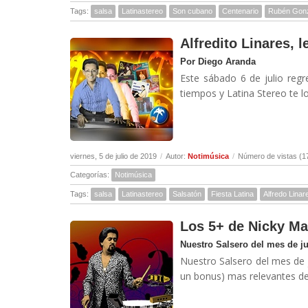
Tags:
salsa
Latinastereo
Son cubano
Centenario
Rubén Gon
Alfredito Linares, 
Por Diego Aranda
Este sábado 6 de julio regr
tiempos y Latina Stereo te l
viernes, 5 de julio de 2019
/
Autor:
Notimúsica
/
Número de vistas (1
Categorías:
Notimúsica
Tags:
salsa
Latinastereo
Salsatón
Fiesta Latina
Alfredo Linar
Los 5+ de Nicky Ma
Nuestro Salsero del mes de j
Nuestro Salsero del mes de 
un bonus) mas relevantes des