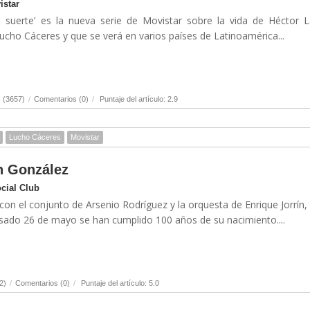
istar
i suerte’ es la nueva serie de Movistar sobre la vida de Héctor 
ucho Cáceres y que se verá en varios países de Latinoamérica...
 (3657)
/
Comentarios (0)
/
Puntaje del artículo: 2.9
Lucho Cáceres
Movistar
n González
ocial Club
on el conjunto de Arsenio Rodríguez y la orquesta de Enrique Jorrín,
asado 26 de mayo se han cumplido 100 años de su nacimiento....
2)
/
Comentarios (0)
/
Puntaje del artículo: 5.0