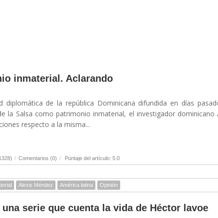
io inmaterial. Aclarando
ud diplomática de la república Dominicana difundida en días pasa
de la Salsa como patrimonio inmaterial, el investigador dominicano 
iones respecto a la misma...
1328)
/
Comentarios (0)
/
Puntaje del artículo: 5.0
terial
Alexis Méndez
América latina
Opinión
, una serie que cuenta la vida de Héctor lavoe