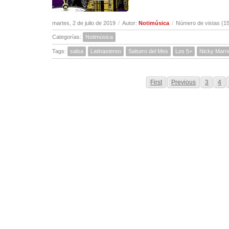
martes, 2 de julio de 2019
/
Autor:
Notimúsica
/
Número de vistas (1
Categorías:
Notimúsica
Tags:
salsa
Latinastereo
Salsero del Mes
Los 5+
Nicky Marr
First
Previous
3
4