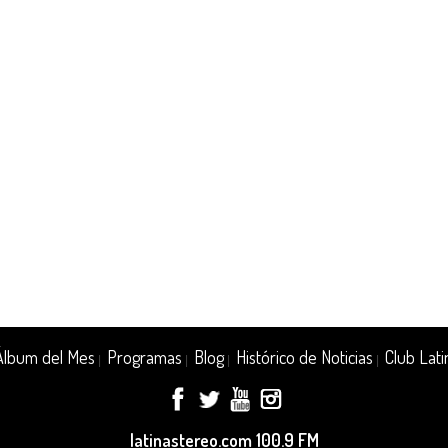
Álbum del Mes
Programas
Blog
Histórico de Noticias
Club Lati
|
|
|
|
latinastereo.com 100.9 FM