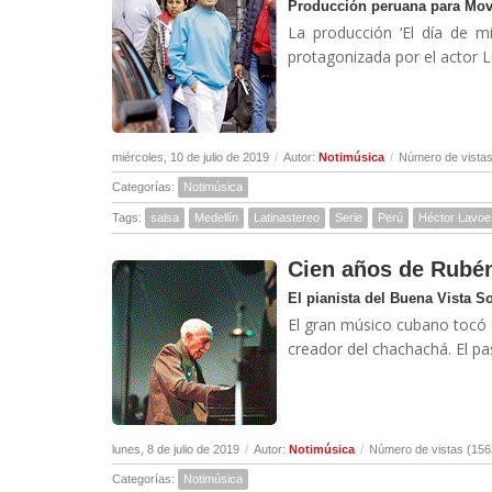
Producción peruana para Mov
La producción ‘El día de m
protagonizada por el actor L
miércoles, 10 de julio de 2019
/
Autor:
Notimúsica
/
Número de vistas
Categorías:
Notimúsica
Tags:
salsa
Medellín
Latinastereo
Serie
Perú
Héctor Lavoe
Cien años de Rubé
El pianista del Buena Vista S
El gran músico cubano tocó c
creador del chachachá. El p
lunes, 8 de julio de 2019
/
Autor:
Notimúsica
/
Número de vistas (156
Categorías:
Notimúsica