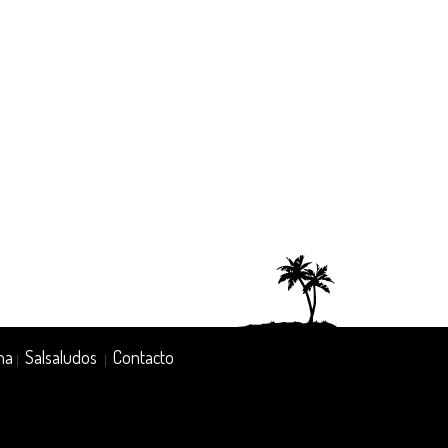
na
Salsaludos
Contacto
|
|