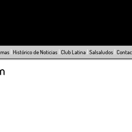
|
|
|
|
amas
Histórico de Noticias
Club Latina
Salsaludos
Contac
om