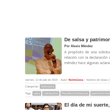
De salsa y patrimon
Por Alexis Méndez
A propósito de una solicit
relación con la declaración 
méndez hace algunas aclarac
viernes, 12 de julio de 2019
/
Autor:
Notimúsica
/
Número de vistas (
Categorías:
Notimúsica
Tags:
salsa
Latinastereo
República Dominicana
patrimonio inma
El día de mi suerte