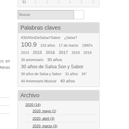
31
1
2
3
4
5
6
Palabras claves
#30AñosDeSalsaYSabor
¿Salsa?
100.9
103 años
17 de marzo
1960's
2015
2016
2017
2014
2018
2019
30 años
30 aniversario
dos en
30 años de Salsa Son y Sabor
Alexis
30 años de Salsa y Sabor
31 años
34°
40 años
40 Aniversario Musical
Archivo
2020
(14)
2020, mayo
(1)
2020, abril
(3)
2020, marzo
(3)