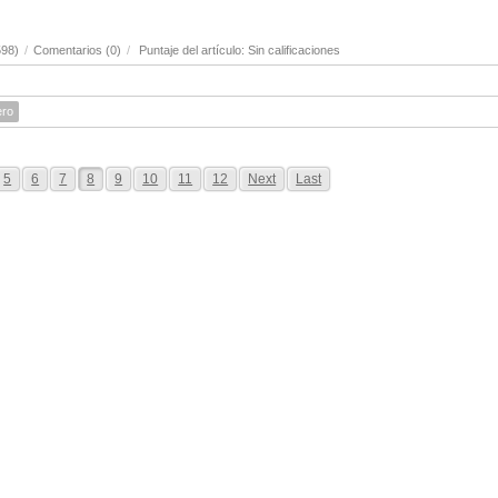
598)
/
Comentarios (0)
/
Puntaje del artículo: Sin calificaciones
ero
5
6
7
8
9
10
11
12
Next
Last