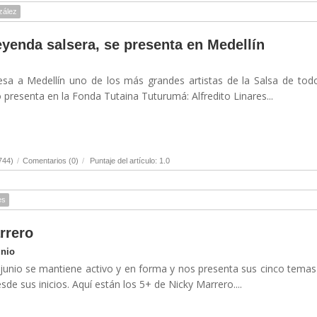
zález
leyenda salsera, se presenta en Medellín
esa a Medellín uno de los más grandes artistas de la Salsa de tod
o presenta en la Fonda Tutaina Tuturumá: Alfredito Linares...
744)
/
Comentarios (0)
/
Puntaje del artículo: 1.0
es
rrero
unio
junio se mantiene activo y en forma y nos presenta sus cinco tema
de sus inicios. Aquí están los 5+ de Nicky Marrero....