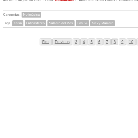
Categorías:
Notimúsica
Tags:
salsa
Latinastereo
Salsero del Mes
Los 5+
Nicky Marrero
First
Previous
3
4
5
6
7
8
9
10