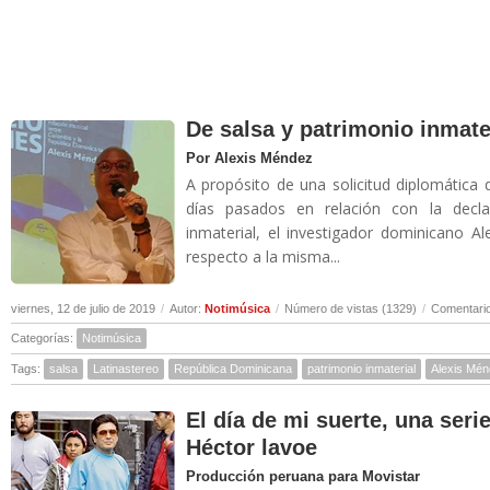
De salsa y patrimonio inmate
Por Alexis Méndez
A propósito de una solicitud diplomática 
días pasados en relación con la decl
inmaterial, el investigador dominicano A
respecto a la misma...
viernes, 12 de julio de 2019
/
Autor:
Notimúsica
/
Número de vistas (1329)
/
Comentario
Categorías:
Notimúsica
Tags:
salsa
Latinastereo
República Dominicana
patrimonio inmaterial
Alexis Mé
El día de mi suerte, una seri
Héctor lavoe
Producción peruana para Movistar