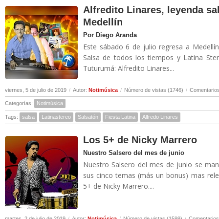
Alfredito Linares, leyenda sa
Medellín
Por Diego Aranda
Este sábado 6 de julio regresa a Medellí
Salsa de todos los tiempos y Latina Ste
Tuturumá: Alfredito Linares...
viernes, 5 de julio de 2019
/
Autor:
Notimúsica
/
Número de vistas (1746)
/
Comentarios
Categorías:
Notimúsica
Tags:
salsa
Latinastereo
Salsatón
Fiesta Latina
Alfredo Linares
Los 5+ de Nicky Marrero
Nuestro Salsero del mes de junio
Nuestro Salsero del mes de junio se man
sus cinco temas (más un bonus) mas relev
5+ de Nicky Marrero....
martes, 2 de julio de 2019
/
Autor:
Notimúsica
/
Número de vistas (1599)
/
Comentarios