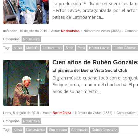
La producción ‘El día de mi suerte’ es la 
Héctor Lavoe, protagonizada por el actor
países de Latinoamérica...
miércoles, 10 de julio de 2019
/
Autor:
Notimúsica
/
Número de vistas (3658)
/
Comentar
Categorías:
Notimúsica
Tags:
salsa
Medellín
Latinastereo
Serie
Perú
Héctor Lavoe
Lucho Cáceres
Cien años de Rubén Gonzále
El pianista del Buena Vista Social Club
El gran músico cubano tocó con el conjunt
Enrique Jorrín, creador del chachachá. El
años de su nacimiento....
lunes, 8 de julio de 2019
/
Autor:
Notimúsica
/
Número de vistas (1564)
/
Comentarios (
Categorías:
Notimúsica
Tags:
salsa
Latinastereo
Son cubano
Centenario
Rubén González