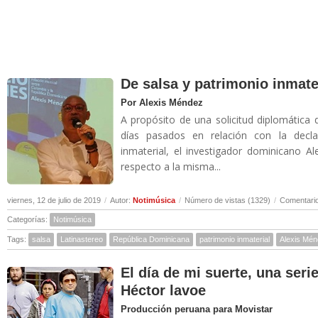
De salsa y patrimonio inmate
Por Alexis Méndez
A propósito de una solicitud diplomática 
días pasados en relación con la decl
inmaterial, el investigador dominicano A
respecto a la misma...
viernes, 12 de julio de 2019
/
Autor:
Notimúsica
/
Número de vistas (1329)
/
Comentario
Categorías:
Notimúsica
Tags:
salsa
Latinastereo
República Dominicana
patrimonio inmaterial
Alexis Mé
El día de mi suerte, una seri
Héctor lavoe
Producción peruana para Movistar