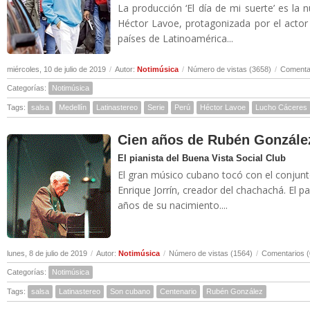
La producción ‘El día de mi suerte’ es la 
Héctor Lavoe, protagonizada por el actor
países de Latinoamérica...
miércoles, 10 de julio de 2019
/
Autor:
Notimúsica
/
Número de vistas (3658)
/
Comentar
Categorías:
Notimúsica
Tags:
salsa
Medellín
Latinastereo
Serie
Perú
Héctor Lavoe
Lucho Cáceres
Cien años de Rubén Gonzále
El pianista del Buena Vista Social Club
El gran músico cubano tocó con el conjunt
Enrique Jorrín, creador del chachachá. El
años de su nacimiento....
lunes, 8 de julio de 2019
/
Autor:
Notimúsica
/
Número de vistas (1564)
/
Comentarios (
Categorías:
Notimúsica
Tags:
salsa
Latinastereo
Son cubano
Centenario
Rubén González