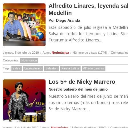
Alfredito Linares, leyenda sa
Medellín
Por Diego Aranda
Este sábado 6 de julio regresa a Medellí
Salsa de todos los tiempos y Latina Ste
Tuturumá: Alfredito Linares...
viernes, 5 de julio de 2019
/
Autor:
Notimúsica
/
Número de vistas (1746)
/
Comentarios
Categorías:
Notimúsica
Tags:
salsa
Latinastereo
Salsatón
Fiesta Latina
Alfredo Linares
Los 5+ de Nicky Marrero
Nuestro Salsero del mes de junio
Nuestro Salsero del mes de junio se man
sus cinco temas (más un bonus) mas relev
5+ de Nicky Marrero....
martes, 2 de julio de 2019
/
Autor:
Notimúsica
/
Número de vistas (1599)
/
Comentarios