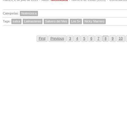
Categorías:
Notimúsica
Tags:
salsa
Latinastereo
Salsero del Mes
Los 5+
Nicky Marrero
First
Previous
3
4
5
6
7
8
9
10