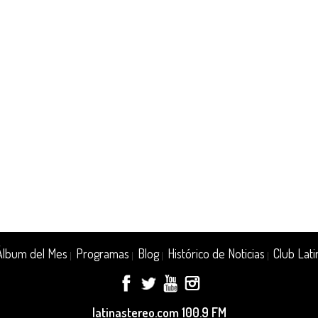
Álbum del Mes
Programas
Blog
Histórico de Noticias
Club Lati
|
|
|
|
latinastereo.com 100.9 FM