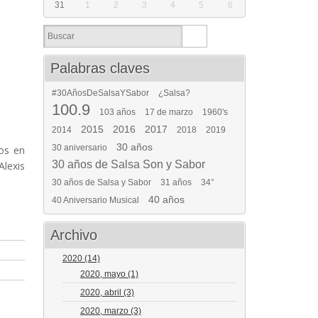
31
1
2
3
4
5
6
Palabras claves
#30AñosDeSalsaYSabor
¿Salsa?
100.9
103 años
17 de marzo
1960's
2015
2016
2017
2014
2018
2019
30 años
30 aniversario
dos en
30 años de Salsa Son y Sabor
Alexis
30 años de Salsa y Sabor
31 años
34°
40 años
40 Aniversario Musical
Archivo
2020
(14)
2020, mayo
(1)
2020, abril
(3)
2020, marzo
(3)