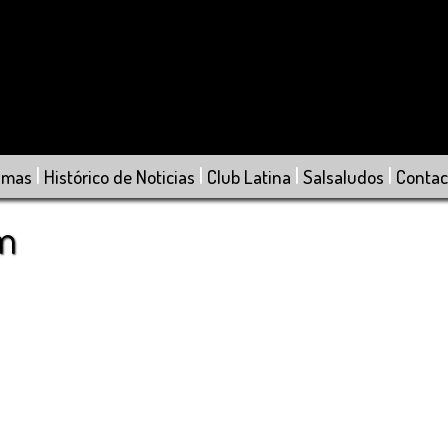
|
|
|
|
amas
Histórico de Noticias
Club Latina
Salsaludos
Contac
om