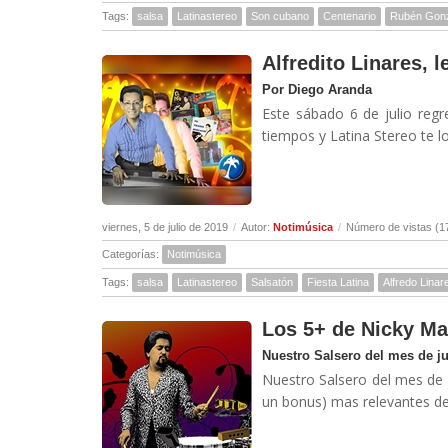
Tags:
salsa
Latinastereo
Son cubano
Centenario
Rubén Gon
Alfredito Linares, 
Por Diego Aranda
Este sábado 6 de julio regr
tiempos y Latina Stereo te l
viernes, 5 de julio de 2019
/
Autor:
Notimúsica
/
Número de vistas (1
Categorías:
Notimúsica
Tags:
salsa
Latinastereo
Salsatón
Fiesta Latina
Alfredo Linar
Los 5+ de Nicky Ma
Nuestro Salsero del mes de j
Nuestro Salsero del mes de 
un bonus) mas relevantes des