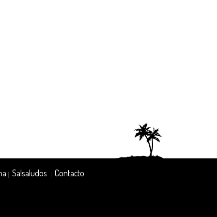
na
Salsaludos
Contacto
|
|