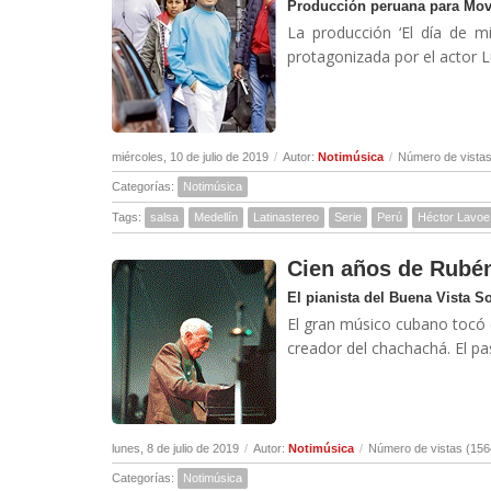
Producción peruana para Mov
La producción ‘El día de m
protagonizada por el actor L
miércoles, 10 de julio de 2019
/
Autor:
Notimúsica
/
Número de vistas
Categorías:
Notimúsica
Tags:
salsa
Medellín
Latinastereo
Serie
Perú
Héctor Lavoe
Cien años de Rubé
El pianista del Buena Vista S
El gran músico cubano tocó c
creador del chachachá. El p
lunes, 8 de julio de 2019
/
Autor:
Notimúsica
/
Número de vistas (156
Categorías:
Notimúsica