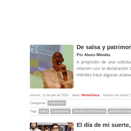
De salsa y patrimon
Por Alexis Méndez
A propósito de una solicit
relación con la declaración 
méndez hace algunas aclarac
viernes, 12 de julio de 2019
/
Autor:
Notimúsica
/
Número de vistas (
Categorías:
Notimúsica
Tags:
salsa
Latinastereo
República Dominicana
patrimonio inma
El día de mi suerte