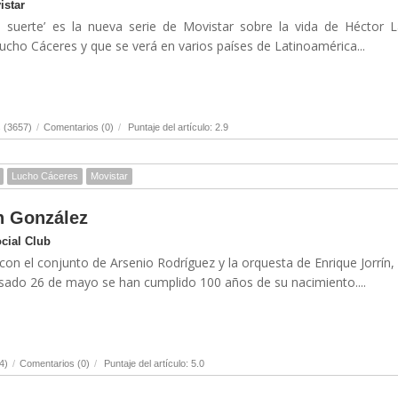
istar
i suerte’ es la nueva serie de Movistar sobre la vida de Héctor 
ucho Cáceres y que se verá en varios países de Latinoamérica...
 (3657)
/
Comentarios (0)
/
Puntaje del artículo: 2.9
Lucho Cáceres
Movistar
n González
ocial Club
on el conjunto de Arsenio Rodríguez y la orquesta de Enrique Jorrín,
asado 26 de mayo se han cumplido 100 años de su nacimiento....
4)
/
Comentarios (0)
/
Puntaje del artículo: 5.0