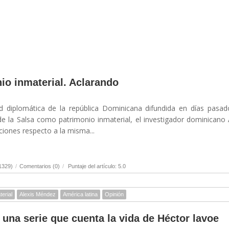
io inmaterial. Aclarando
ud diplomática de la república Dominicana difundida en días pasa
de la Salsa como patrimonio inmaterial, el investigador dominicano 
iones respecto a la misma...
1329)
/
Comentarios (0)
/
Puntaje del artículo: 5.0
terial
Alexis Méndez
América latina
Opinión
, una serie que cuenta la vida de Héctor lavoe