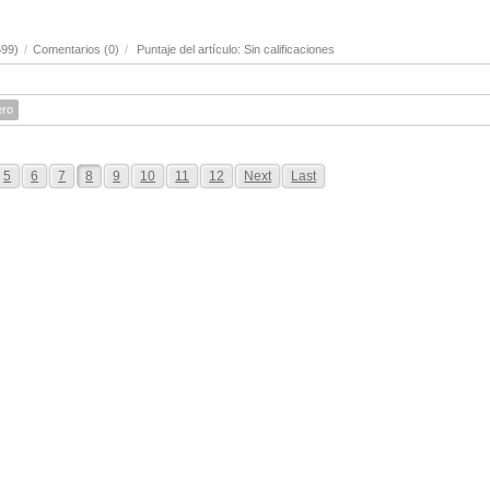
599)
/
Comentarios (0)
/
Puntaje del artículo: Sin calificaciones
ero
5
6
7
8
9
10
11
12
Next
Last