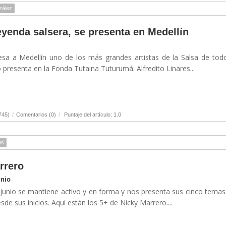
zález
leyenda salsera, se presenta en Medellín
esa a Medellín uno de los más grandes artistas de la Salsa de tod
o presenta en la Fonda Tutaina Tuturumá: Alfredito Linares...
745)
/
Comentarios (0)
/
Puntaje del artículo: 1.0
es
rrero
unio
junio se mantiene activo y en forma y nos presenta sus cinco tema
de sus inicios. Aquí están los 5+ de Nicky Marrero....