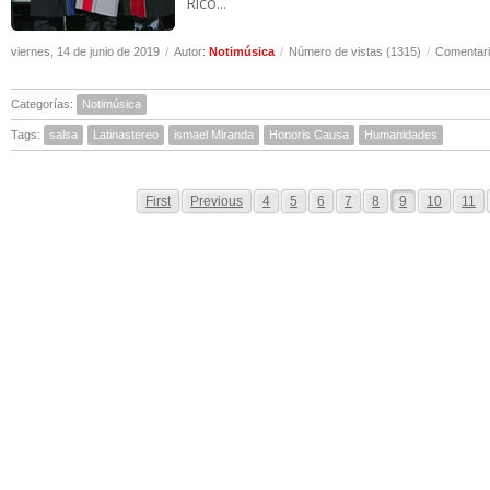
Rico...
viernes, 14 de junio de 2019
/
Autor:
Notimúsica
/
Número de vistas (1315)
/
Comentari
Categorías:
Notimúsica
Tags:
salsa
Latinastereo
ismael Miranda
Honoris Causa
Humanidades
First
Previous
4
5
6
7
8
9
10
11