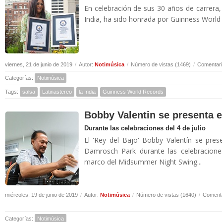
En celebración de sus 30 años de carrera,
India, ha sido honrada por Guinness World 
viernes, 21 de junio de 2019
/
Autor:
Notimúsica
/
Número de vistas (1469)
/
Comentari
Categorías:
Notimúsica
Tags:
salsa
Latinastereo
la India
Guinness World Records
Bobby Valentin se presenta e
Durante las celebraciones del 4 de julio
El 'Rey del Bajo' Bobby Valentín se pre
Damrosch Park durante las celebracione
marco del Midsummer Night Swing...
miércoles, 19 de junio de 2019
/
Autor:
Notimúsica
/
Número de vistas (1640)
/
Comenta
Categorías:
Notimúsica