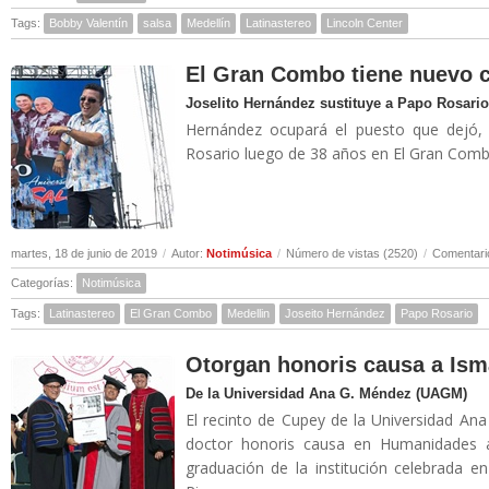
Tags:
Bobby Valentín
salsa
Medellín
Latinastereo
Lincoln Center
El Gran Combo tiene nuevo 
Joselito Hernández sustituye a Papo Rosario
Hernández ocupará el puesto que dejó, 
Rosario luego de 38 años en El Gran Combo
martes, 18 de junio de 2019
/
Autor:
Notimúsica
/
Número de vistas (2520)
/
Comentari
Categorías:
Notimúsica
Tags:
Latinastereo
El Gran Combo
Medellin
Joseito Hernández
Papo Rosario
Otorgan honoris causa a Ism
De la Universidad Ana G. Méndez (UAGM)
El recinto de Cupey de la Universidad A
doctor honoris causa en Humanidades 
graduación de la institución celebrada 