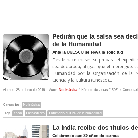
Pedirán que la salsa sea dec
de la Humanidad
Ante la UNESCO se eleva la solicitud
Desde hace meses se prepara el expedien
sea declarada, al igual que el merengue, c
Humanidad por la Organización de la N
Ciencia y la Cultura (Unesco)...
viernes, 28 de junio de 2019
/
Autor:
Notimúsica
/
Número de vistas (1505)
/
Comentari
Categorías:
Notimúsica
Tags:
salsa
Latinastereo
Patrimonio cultural de la humanidad
La India recibe dos títulos 
Celebrando sus 30 años de carrera