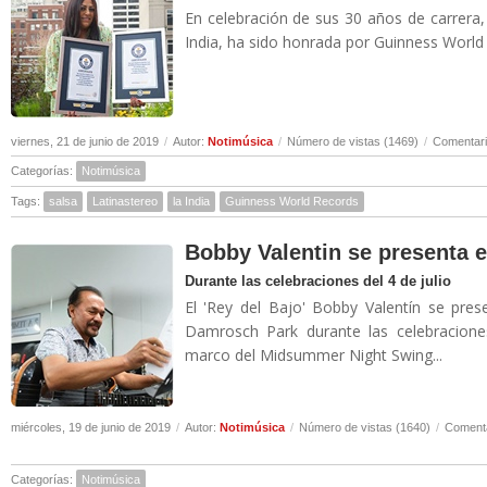
En celebración de sus 30 años de carrera,
India, ha sido honrada por Guinness World 
viernes, 21 de junio de 2019
/
Autor:
Notimúsica
/
Número de vistas (1469)
/
Comentari
Categorías:
Notimúsica
Tags:
salsa
Latinastereo
la India
Guinness World Records
Bobby Valentin se presenta e
Durante las celebraciones del 4 de julio
El 'Rey del Bajo' Bobby Valentín se pre
Damrosch Park durante las celebracione
marco del Midsummer Night Swing...
miércoles, 19 de junio de 2019
/
Autor:
Notimúsica
/
Número de vistas (1640)
/
Comenta
Categorías:
Notimúsica