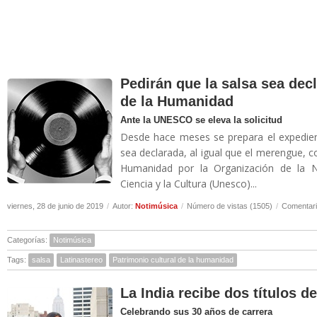
Pedirán que la salsa sea dec
de la Humanidad
Ante la UNESCO se eleva la solicitud
Desde hace meses se prepara el expedien
sea declarada, al igual que el merengue, c
Humanidad por la Organización de la N
Ciencia y la Cultura (Unesco)...
viernes, 28 de junio de 2019
/
Autor:
Notimúsica
/
Número de vistas (1505)
/
Comentari
Categorías:
Notimúsica
Tags:
salsa
Latinastereo
Patrimonio cultural de la humanidad
La India recibe dos títulos 
Celebrando sus 30 años de carrera