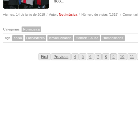
Rico...
viernes, 14 de junio de 2019
/
Autor:
Notimúsica
/
Número de vistas (1315)
/
Comentari
Categorías:
Notimúsica
Tags:
salsa
Latinastereo
ismael Miranda
Honoris Causa
Humanidades
First
Previous
4
5
6
7
8
9
10
11