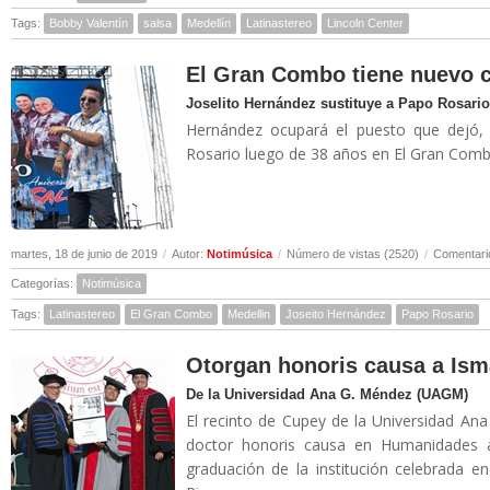
Tags:
Bobby Valentín
salsa
Medellín
Latinastereo
Lincoln Center
El Gran Combo tiene nuevo 
Joselito Hernández sustituye a Papo Rosario
Hernández ocupará el puesto que dejó, 
Rosario luego de 38 años en El Gran Combo
martes, 18 de junio de 2019
/
Autor:
Notimúsica
/
Número de vistas (2520)
/
Comentari
Categorías:
Notimúsica
Tags:
Latinastereo
El Gran Combo
Medellin
Joseito Hernández
Papo Rosario
Otorgan honoris causa a Ism
De la Universidad Ana G. Méndez (UAGM)
El recinto de Cupey de la Universidad A
doctor honoris causa en Humanidades 
graduación de la institución celebrada 