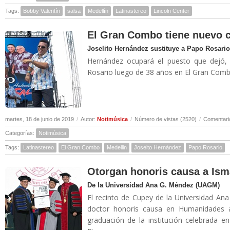
Tags:
Bobby Valentín
salsa
Medellín
Latinastereo
Lincoln Center
El Gran Combo tiene nuevo 
Joselito Hernández sustituye a Papo Rosario
Hernández ocupará el puesto que dejó, 
Rosario luego de 38 años en El Gran Combo
martes, 18 de junio de 2019
/
Autor:
Notimúsica
/
Número de vistas (2520)
/
Comentari
Categorías:
Notimúsica
Tags:
Latinastereo
El Gran Combo
Medellin
Joseito Hernández
Papo Rosario
Otorgan honoris causa a Ism
De la Universidad Ana G. Méndez (UAGM)
El recinto de Cupey de la Universidad A
doctor honoris causa en Humanidades 
graduación de la institución celebrada 