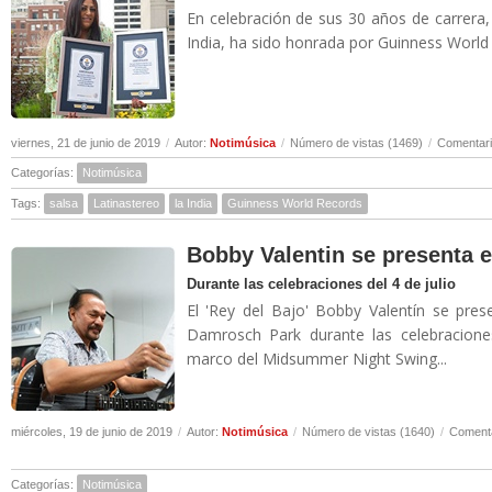
En celebración de sus 30 años de carrera,
India, ha sido honrada por Guinness World 
viernes, 21 de junio de 2019
/
Autor:
Notimúsica
/
Número de vistas (1469)
/
Comentari
Categorías:
Notimúsica
Tags:
salsa
Latinastereo
la India
Guinness World Records
Bobby Valentin se presenta e
Durante las celebraciones del 4 de julio
El 'Rey del Bajo' Bobby Valentín se pre
Damrosch Park durante las celebracione
marco del Midsummer Night Swing...
miércoles, 19 de junio de 2019
/
Autor:
Notimúsica
/
Número de vistas (1640)
/
Comenta
Categorías:
Notimúsica