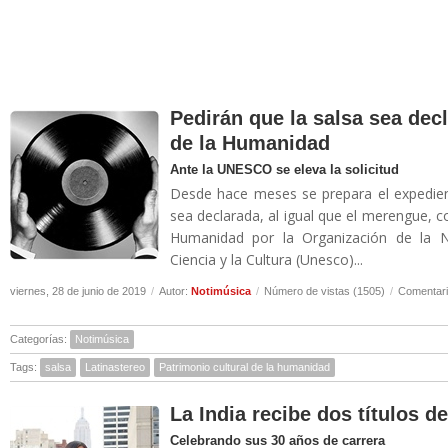
Pedirán que la salsa sea dec
de la Humanidad
Ante la UNESCO se eleva la solicitud
Desde hace meses se prepara el expedien
sea declarada, al igual que el merengue, c
Humanidad por la Organización de la N
Ciencia y la Cultura (Unesco)...
viernes, 28 de junio de 2019
/
Autor:
Notimúsica
/
Número de vistas (1505)
/
Comentari
Categorías:
Notimúsica
Tags:
salsa
Latinastereo
Patrimonio cultural de la humanidad
La India recibe dos títulos 
Celebrando sus 30 años de carrera