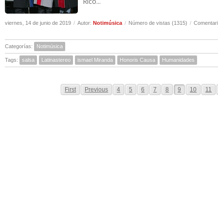
Rico...
viernes, 14 de junio de 2019
/
Autor:
Notimúsica
/
Número de vistas (1315)
/
Comentari
Categorías:
Notimúsica
Tags:
salsa
Latinastereo
ismael Miranda
Honoris Causa
Humanidades
First
Previous
4
5
6
7
8
9
10
11