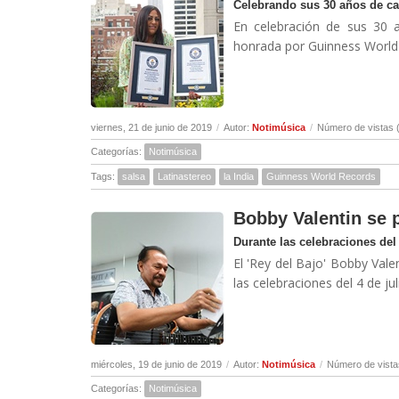
Celebrando sus 30 años de ca
En celebración de sus 30 a
honrada por Guinness World 
viernes, 21 de junio de 2019
/
Autor:
Notimúsica
/
Número de vistas 
Categorías:
Notimúsica
Tags:
salsa
Latinastereo
la India
Guinness World Records
Bobby Valentin se p
Durante las celebraciones del 
El 'Rey del Bajo' Bobby Val
las celebraciones del 4 de j
miércoles, 19 de junio de 2019
/
Autor:
Notimúsica
/
Número de vista
Categorías:
Notimúsica