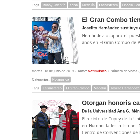
Tags:
Bobby Valentín
salsa
Medellín
Latinastereo
Lincoln Cen
El Gran Combo tien
Joselito Hernández sustituye
Hernández ocupará el puest
años en El Gran Combo de Pu
martes, 18 de junio de 2019
/
Autor:
Notimúsica
/
Número de vistas 
Categorías:
Notimúsica
Tags:
Latinastereo
El Gran Combo
Medellin
Joseito Hernández
Otorgan honoris ca
De la Universidad Ana G. Mé
El recinto de Cupey de la U
en Humanidades a Ismael Mi
Centro de Convenciones de P