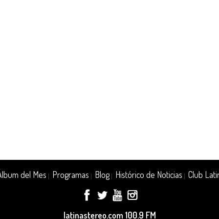
Álbum del Mes
Programas
Blog
Histórico de Noticias
Club Lati
|
|
|
|
latinastereo.com 100.9 FM