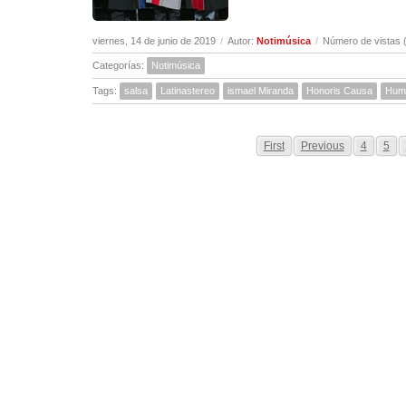
viernes, 14 de junio de 2019
/
Autor:
Notimúsica
/
Número de vistas 
Categorías:
Notimúsica
Tags:
salsa
Latinastereo
ismael Miranda
Honoris Causa
Hum
First
Previous
4
5