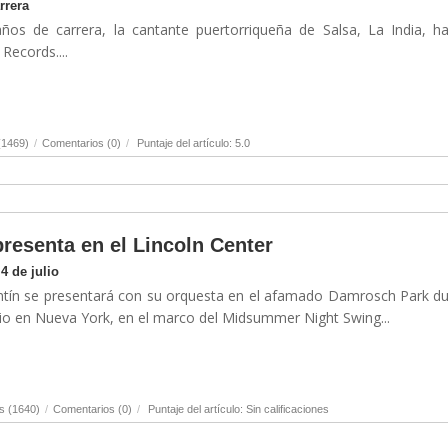
rrera
ños de carrera, la cantante puertorriqueña de Salsa, La India, h
Records....
(1469)
/
Comentarios (0)
/
Puntaje del artículo: 5.0
resenta en el Lincoln Center
4 de julio
entín se presentará con su orquesta en el afamado Damrosch Park d
ulio en Nueva York, en el marco del Midsummer Night Swing...
s (1640)
/
Comentarios (0)
/
Puntaje del artículo: Sin calificaciones