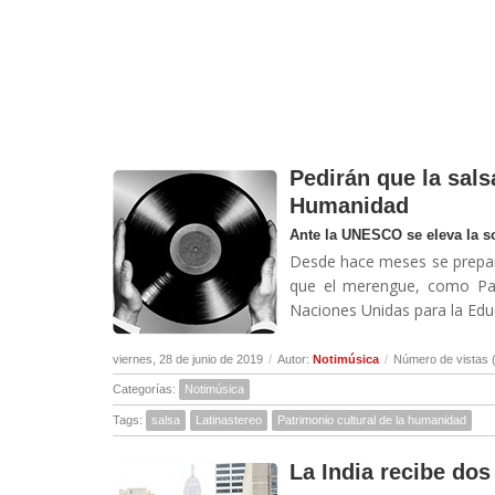
Pedirán que la sals
Humanidad
Ante la UNESCO se eleva la so
Desde hace meses se prepara 
que el merengue, como Patr
Naciones Unidas para la Educa
viernes, 28 de junio de 2019
/
Autor:
Notimúsica
/
Número de vistas 
Categorías:
Notimúsica
Tags:
salsa
Latinastereo
Patrimonio cultural de la humanidad
La India recibe do