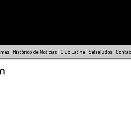
|
|
|
|
amas
Histórico de Noticias
Club Latina
Salsaludos
Contac
om