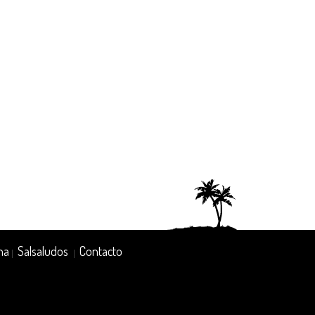
na
Salsaludos
Contacto
|
|