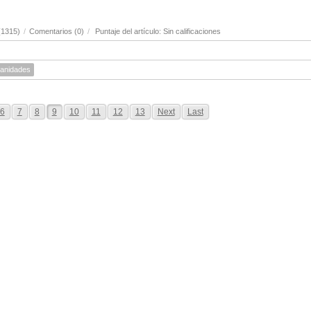
(1315)
/
Comentarios (0)
/
Puntaje del artículo: Sin calificaciones
anidades
6
7
8
9
10
11
12
13
Next
Last