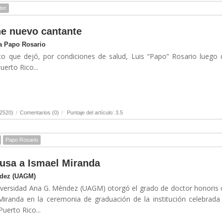
ter
e nuevo cantante
 a Papo Rosario
o que dejó, por condiciones de salud, Luis “Papo” Rosario luego
erto Rico...
(2520)
/
Comentarios (0)
/
Puntaje del artículo: 3.5
Papo Rosario
usa a Ismael Miranda
ndez (UAGM)
niversidad Ana G. Méndez (UAGM) otorgó el grado de doctor honoris
randa en la ceremonia de graduación de la institución celebrada
uerto Rico...