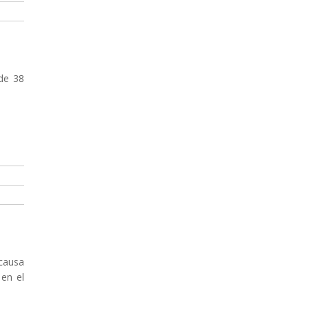
 de 38
 causa
 en el