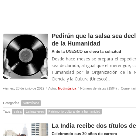
Pedirán que la salsa sea dec
de la Humanidad
Ante la UNESCO se eleva la solicitud
Desde hace meses se prepara el expedien
sea declarada, al igual que el merengue, c
Humanidad por la Organización de la N
Ciencia y la Cultura (Unesco)...
viernes, 28 de junio de 2019
/
Autor:
Notimúsica
/
Número de vistas (1504)
/
Comentari
Categorías:
Notimúsica
Tags:
salsa
Latinastereo
Patrimonio cultural de la humanidad
La India recibe dos títulos 
Celebrando sus 30 años de carrera