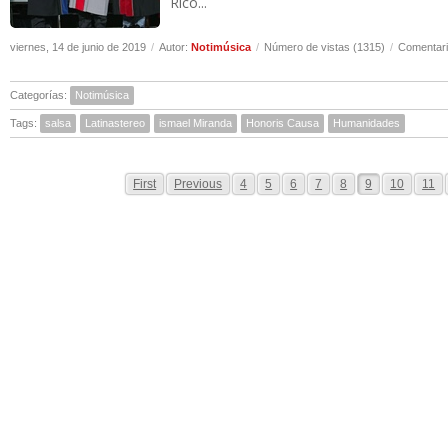
Rico...
viernes, 14 de junio de 2019
/
Autor:
Notimúsica
/
Número de vistas (1315)
/
Comentari
Categorías:
Notimúsica
Tags:
salsa
Latinastereo
ismael Miranda
Honoris Causa
Humanidades
First
Previous
4
5
6
7
8
9
10
11