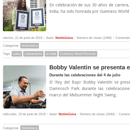
En celebración de sus 30 años de carrera,
India, ha sido honrada por Guinness World 
viernes, 21 de junio de 2019
/
Autor:
Notimúsica
/
Número de vistas (1468)
/
Comentari
Categorías:
Notimúsica
Tags:
salsa
Latinastereo
la India
Guinness World Records
Bobby Valentin se presenta e
Durante las celebraciones del 4 de julio
El 'Rey del Bajo' Bobby Valentín se pre
Damrosch Park durante las celebracione
marco del Midsummer Night Swing...
miércoles, 19 de junio de 2019
/
Autor:
Notimúsica
/
Número de vistas (1640)
/
Comenta
Categorías:
Notimúsica