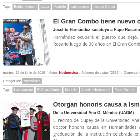
Tags:
Bobby Valentín
salsa
Medellín
Latinastereo
Lincoln Center
El Gran Combo tiene nuevo 
Joselito Hernández sustituye a Papo Rosario
Hernández ocupará el puesto que dejó, 
Rosario luego de 38 años en El Gran Combo
martes, 18 de junio de 2019
/
Autor:
Notimúsica
/
Número de vistas (2518)
/
Comentari
Categorías:
Notimúsica
Tags:
Latinastereo
El Gran Combo
Medellin
Joseito Hernández
Papo Rosario
Otorgan honoris causa a Ism
De la Universidad Ana G. Méndez (UAGM)
El recinto de Cupey de la Universidad A
doctor honoris causa en Humanidades 
graduación de la institución celebrada 