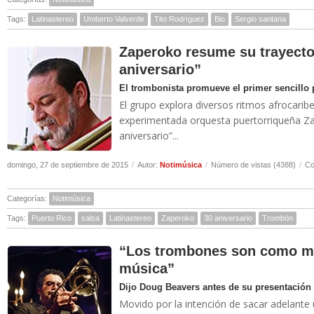
Tags:
Latinastereo
Umberto Valverde
Tito Rodríguez
Bio
Sergio santana
Zaperoko resume su trayector
aniversario”
El trombonista promueve el primer sencillo 
El grupo explora diversos ritmos afrocarib
experimentada orquesta puertorriqueña Za
aniversario”...
domingo, 27 de septiembre de 2015
/
Autor:
Notimúsica
/
Número de vistas (4388)
/
Co
Categorías:
Notimúsica
Tags:
Puerto Rico
salsa
Latinastereo
Zaperoko
30 aniversario
Trombón
“Los trombones son como mo
música”
Dijo Doug Beavers antes de su presentación
Movido por la intención de sacar adelante un