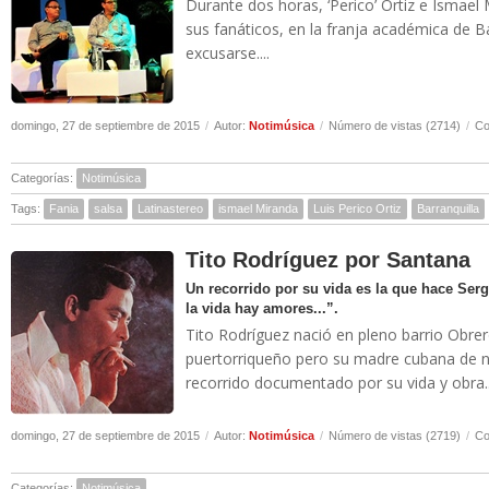
Durante dos horas, ‘Perico’ Ortiz e Ismae
sus fanáticos, en la franja académica de B
excusarse....
domingo, 27 de septiembre de 2015
/
Autor:
Notimúsica
/
Número de vistas (2714)
/
Co
Categorías:
Notimúsica
Tags:
Fania
salsa
Latinastereo
ismael Miranda
Luis Perico Ortiz
Barranquilla
Tito Rodríguez por Santana
Un recorrido por su vida es la que hace Serg
la vida hay amores...”.
Tito Rodríguez nació en pleno barrio Obrer
puertorriqueño pero su madre cubana de n
recorrido documentado por su vida y obra..
domingo, 27 de septiembre de 2015
/
Autor:
Notimúsica
/
Número de vistas (2719)
/
Co
Categorías:
Notimúsica