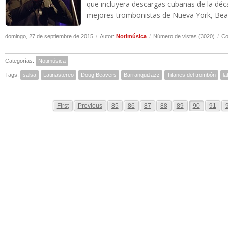
que incluyera descargas cubanas de la déca
mejores trombonistas de Nueva York, Beav
domingo, 27 de septiembre de 2015
/
Autor:
Notimúsica
/
Número de vistas (3020)
/
Co
Categorías:
Notimúsica
Tags:
salsa
Latinastereo
Doug Beavers
BarranquiJazz
Titanes del trombón
la
First
Previous
85
86
87
88
89
90
91