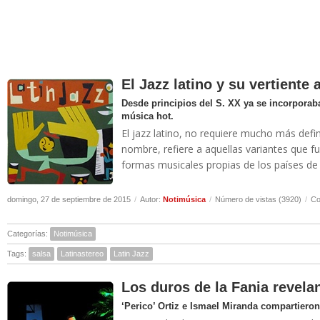
El Jazz latino y su vertiente
Desde principios del S. XX ya se incorporab
música hot.
El jazz latino, no requiere mucho más defin
nombre, refiere a aquellas variantes que f
formas musicales propias de los países de 
domingo, 27 de septiembre de 2015
/
Autor:
Notimúsica
/
Número de vistas (3920)
/
Co
Categorías:
Notimúsica
Tags:
salsa
Latinastereo
Latin Jazz
Los duros de la Fania revela
‘Perico’ Ortiz e Ismael Miranda compartiero