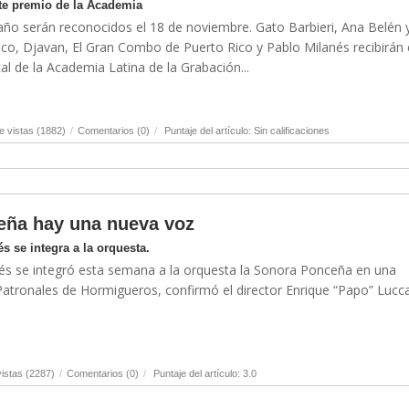
nte premio de la Academia
o serán reconocidos el 18 de noviembre. Gato Barbieri, Ana Belén 
co, Djavan, El Gran Combo de Puerto Rico y Pablo Milanés recibirán 
al de la Academia Latina de la Grabación...
 vistas (1882)
/
Comentarios (0)
/
Puntaje del artículo: Sin calificaciones
eña hay una nueva voz
és se integra a la orquesta.
ilés se integró esta semana a la orquesta la Sonora Ponceña en una
Patronales de Hormigueros, confirmó el director Enrique “Papo” Lucca.
istas (2287)
/
Comentarios (0)
/
Puntaje del artículo: 3.0