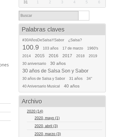
31
1
2
3
4
5
6
Palabras claves
#30AñosDeSalsaYSabor
¿Salsa?
100.9
103 años
17 de marzo
1960's
2015
2016
2017
2014
2018
2019
30 años
30 aniversario
iones
30 años de Salsa Son y Sabor
30 años de Salsa y Sabor
31 años
34°
40 años
40 Aniversario Musical
Archivo
2020
(14)
2020, mayo
(1)
2020, abril
(3)
2020, marzo
(3)