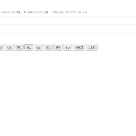
vistas (2016)
/
Comentarios (0)
/
Puntaje del artículo: 2.0
8
89
90
91
92
93
94
95
Next
Last