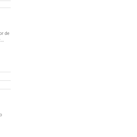
or de
...
to