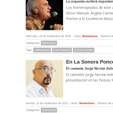
La orquesta recibirá importa
Los homenajeados de este añ
Víctor Manuel, Ángela Carras
Premio a la Excelencia Music
miércoles, 16 de septiembre de 2015
/
Autor:
Notimúsica
/
Número de
Categorías:
Notimúsica
Tags:
Latinastereo
Latin Grammy
El Gran Combo
En La Sonora Ponc
El cantante Jorge Nicolai Avil
El cantante Jorge Nicolai Av
presentación en las Fiestas 
viernes, 11 de septiembre de 2015
/
Autor:
Notimúsica
/
Número de v
Categorías:
Notimúsica