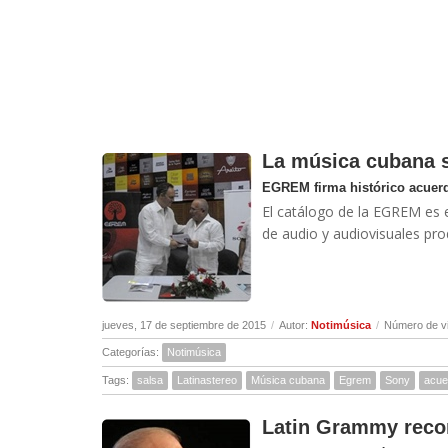
La música cubana s
EGREM firma histórico acuer
El catálogo de la EGREM es
de audio y audiovisuales pro
jueves, 17 de septiembre de 2015
/
Autor:
Notimúsica
/
Número de vi
Categorías:
Notimúsica
Tags:
salsa
Latinastereo
Música cubana
Egrem
Sony
acue
Latin Grammy reco