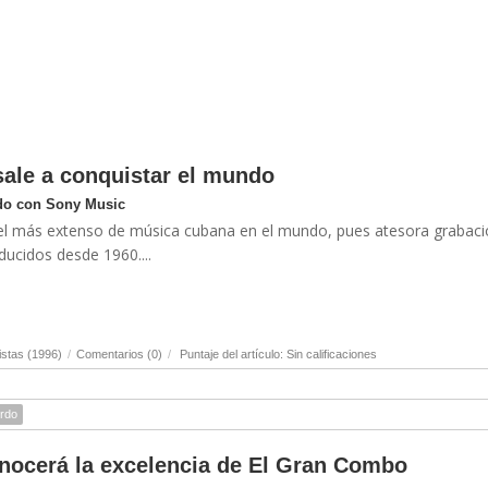
ale a conquistar el mundo
do con Sony Music
 el más extenso de música cubana en el mundo, pues atesora grabac
ducidos desde 1960....
stas (1996)
/
Comentarios (0)
/
Puntaje del artículo: Sin calificaciones
rdo
nocerá la excelencia de El Gran Combo