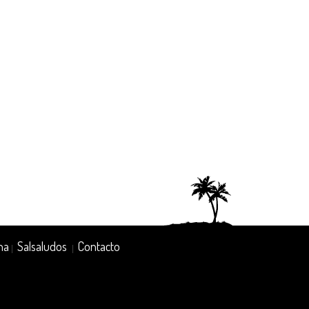
na
Salsaludos
Contacto
|
|