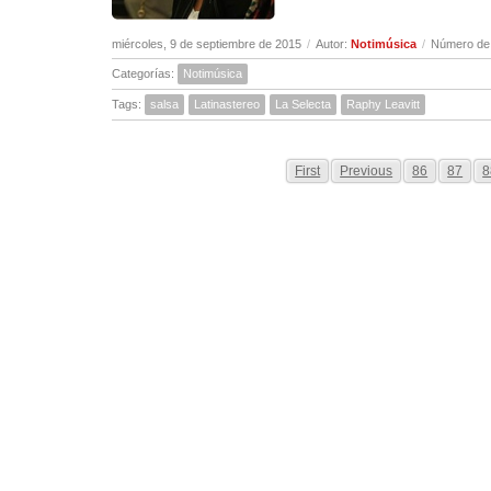
miércoles, 9 de septiembre de 2015
/
Autor:
Notimúsica
/
Número de 
Categorías:
Notimúsica
Tags:
salsa
Latinastereo
La Selecta
Raphy Leavitt
First
Previous
86
87
8