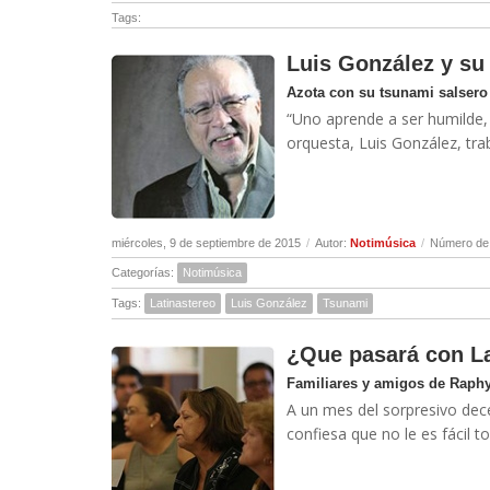
Tags:
Luis González y su
Azota con su tsunami salsero
“Uno aprende a ser humilde, h
orquesta, Luis González, trab
miércoles, 9 de septiembre de 2015
/
Autor:
Notimúsica
/
Número de 
Categorías:
Notimúsica
Tags:
Latinastereo
Luis González
Tsunami
¿Que pasará con La
Familiares y amigos de Raphy
A un mes del sorpresivo dece
confiesa que no le es fácil t