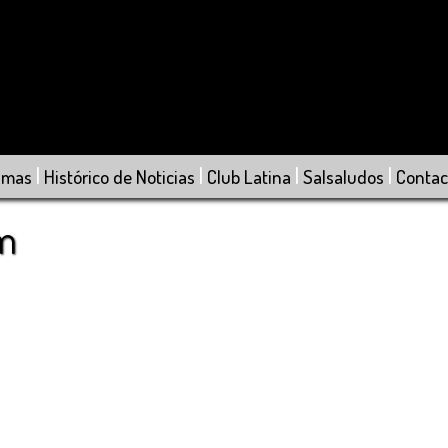
|
|
|
|
amas
Histórico de Noticias
Club Latina
Salsaludos
Contac
om