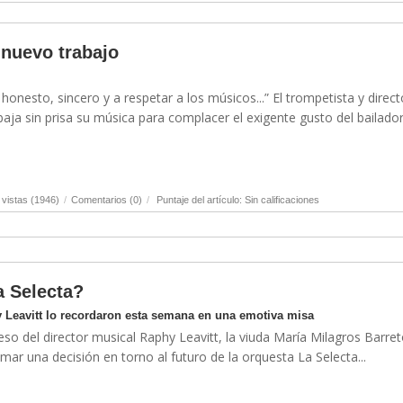
 nuevo trabajo
onesto, sincero y a respetar a los músicos...” El trompetista y direct
aja sin prisa su música para complacer el exigente gusto del bailador.
vistas (1946)
/
Comentarios (0)
/
Puntaje del artículo: Sin calificaciones
 Selecta?
 Leavitt lo recordaron esta semana en una emotiva misa
so del director musical Raphy Leavitt, la viuda María Milagros Barre
omar una decisión en torno al futuro de la orquesta La Selecta...