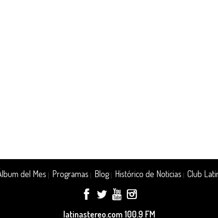
Álbum del Mes
Programas
Blog
Histórico de Noticias
Club Lati
|
|
|
|
latinastereo.com 100.9 FM