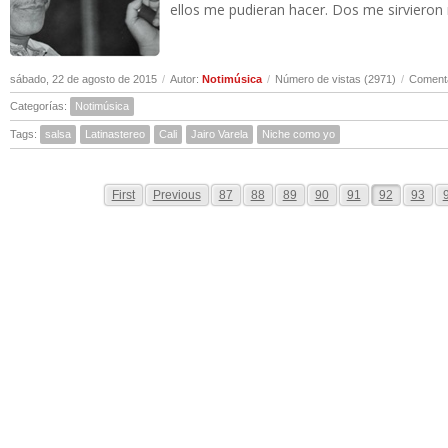
ellos me pudieran hacer. Dos me sirvieron 
sábado, 22 de agosto de 2015
/
Autor:
Notimúsica
/
Número de vistas (2971)
/
Comenta
Categorías:
Notimúsica
Tags:
salsa
Latinastereo
Cali
Jairo Varela
Niche como yo
First
Previous
87
88
89
90
91
92
93