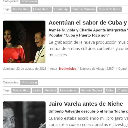
Categorías:
Notimúsica
Tags:
Puerto Rico
Latinastereo
Homenaje
Sammy Marrero
Puerta de tierra
Acentúan el sabor de Cuba y
Aymée Nuviola y Charlie Aponte interpretan 
Popular “Cuba y Puerto Rico son”
La grabación de la nueva producción musical
mutua de ambas culturas caribeñas y como 
musicales...
domingo, 23 de agosto de 2015
/
Autor:
Notimúsica
/
Número de vistas (2280)
/
Coment
Categorías:
Notimúsica
Tags:
Puerto Rico
salsa
Medellín
Latinastereo
Aymée Nuviola
Cuba
Charlie
Jairo Varela antes de Niche
Umberto Valverde descubrió el tema 'Niche 
Cuando estaba escribiendo mi libro Jairo V
consulté a cuatro coleccionistas e investi