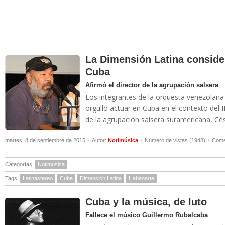
La Dimensión Latina consider
Cuba
Afirmó el director de la agrupación salsera
Los integrantes de la orquesta venezolan
orgullo actuar en Cuba en el contexto del II
de la agrupación salsera suramericana, Cé
martes, 8 de septiembre de 2015
/
Autor:
Notimúsica
/
Número de vistas (1948)
/
Come
Categorías:
Notimúsica
Tags:
Latinastereo
Cuba
Dimensión Latina
Habanarte
Cuba y la música, de luto
Fallece el músico Guillermo Rubalcaba