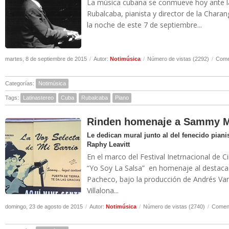
La música cubana se conmueve hoy ante la 
Rubalcaba, pianista y director de la Charan
la noche de este 7 de septiembre...
martes, 8 de septiembre de 2015
/
Autor:
Notimúsica
/
Número de vistas (2292)
/
Come
Categorías:
Notimúsica
Tags:
Latinastereo
Cuba
Rubalcaba
Piano
Rinden homenaje a Sammy Ma
Le dedican mural junto al del fenecido pianis
Raphy Leavitt
En el marco del Festival Inetrnacional de C
“Yo Soy La Salsa” en homenaje al destacado
Pacheco, bajo la producción de Andrés Van
Villalona...
domingo, 23 de agosto de 2015
/
Autor:
Notimúsica
/
Número de vistas (2740)
/
Coment