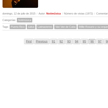
domingo, 12 de julio de 2015
/
Autor:
Notimúsica
/
Número de vistas (1972)
/
Comentari
Categorías:
Notimúsica
Tags:
Puerto Rico
salsa
Latinastereo
Van Van de Cuba
Willie Rosario y su orque
First
Previous
91
92
93
94
95
96
97
9