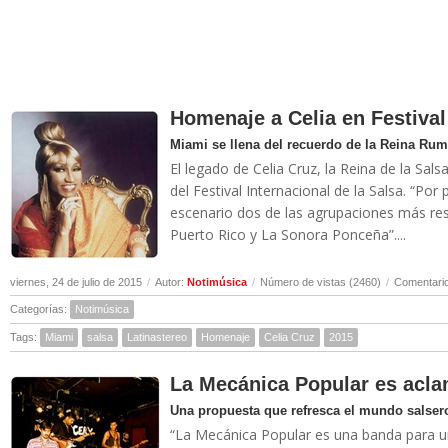
Homenaje a Celia en Festival
Miami se llena del recuerdo de la Reina Ru
El legado de Celia Cruz, la Reina de la Sa
del Festival Internacional de la Salsa. “Po
escenario dos de las agrupaciones más re
Puerto Rico y La Sonora Ponceña”....
viernes, 24 de julio de 2015
/
Autor:
Notimúsica
/
Número de vistas (2460)
/
Comentario
Categorías:
Notimúsica
Tags:
Miami
salsa
Latinastereo
Homenaje
Celia Cruz
2015
La Mecánica Popular es acl
Una propuesta que refresca el mundo salser
“La Mecánica Popular es una banda para un