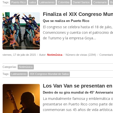
Tags:
Puerto Rico
salsa
Latinastereo
Colombia
Daniel Santos
Centenario
Bo
Finaliza el XIX Congreso Mun
Que se realiza en Puerto Rico
El congreso se celebra hasta el 18 de julio,
Convenciones y cuenta con el patrocinio d
de Turismo y la empresa Goya....
viernes, 17 de julio de 2015
/
Autor:
Notimúsica
/
Número de vistas (2294)
/
Comentario
Categorías:
Notimúsica
Tags:
Latinastereo
XIX Congreso Mundial de Salsa
Los Van Van se presentan en
Dentro de su gira mundial de 45° Aniversari
La mundialmente famosa y emblemática o
presentarse en Puerto Rico como parte de s
conmemoran sus 45 años de vida artística..