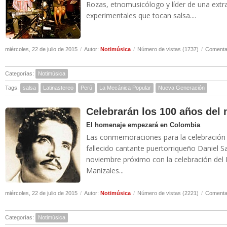
Rozas, etnomusicólogo y líder de una ext
experimentales que tocan salsa....
miércoles, 22 de julio de 2015
/
Autor:
Notimúsica
/
Número de vistas (1737)
/
Comentar
Categorías:
Notimúsica
Tags:
salsa
Latinastereo
Perú
La Mecánica Popular
Nueva Generación
Celebrarán los 100 años del 
El homenaje empezará en Colombia
Las conmemoraciones para la celebración d
fallecido cantante puertorriqueño Daniel S
noviembre próximo con la celebración del 
Manizales...
miércoles, 22 de julio de 2015
/
Autor:
Notimúsica
/
Número de vistas (2221)
/
Comentar
Categorías:
Notimúsica