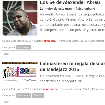
Los 5+ de Alexander Abreu
Lo mejor de este gran músico cubano
Alexander Abreu, a pesar de su juventud, 
como El Guajiro Mirabal, Arturo Sandoval o
como cantante posee una melodiosa voz y
desempeña como compositor y director musi
jueves, 2 de julio de 2015
/
Autor:
Notimúsica
/
Número de vistas (2312)
/
Comentarios 
Categorías:
Notimúsica
Tags:
Latinastereo te regala descu
de Medejazz 2015
Latinastereo en sus 30 años, te regala el 
conciertos de Medejazz 2015.
jueves, 2 de julio de 2015
/
Autor:
Latina stereo
/
Número de vistas (7146)
/
Comentario
Categorías:
Notimúsica
Eventos
Tags: