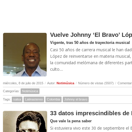
Vuelve Johnny ‘El Bravo’ Ló
Vigente, tras 50 años de trayectoria musical
Casi 50 años de carrera musical le han dado
López de reinventarse en materia musical,
la comunidad melómana de diferentes part
culto....
miércoles, 8 de julio de 2015
/
Autor:
Notimúsica
/
Número de vistas (5507)
/
Comentari
Categorías:
Notimúsica
Tags:
salsa
Latinastereo
Colombia
Johnny el bravo
33 datos imprescindibles de
Que vale la pena saber
Si estuviera vivo este 30 de septiembre el 