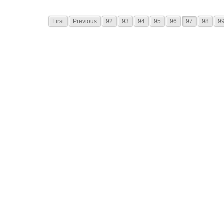
First
Previous
92
93
94
95
96
97
98
9