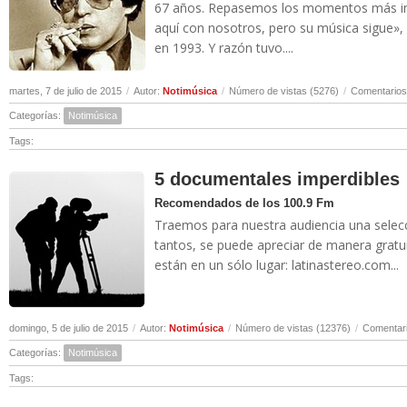
67 años. Repasemos los momentos más imp
aquí con nosotros, pero su música sigue», 
en 1993. Y razón tuvo....
martes, 7 de julio de 2015
/
Autor:
Notimúsica
/
Número de vistas (5276)
/
Comentarios
Categorías:
Notimúsica
Tags:
5 documentales imperdibles
Recomendados de los 100.9 Fm
Traemos para nuestra audiencia una selec
tantos, se puede apreciar de manera gratu
están en un sólo lugar: latinastereo.com...
domingo, 5 de julio de 2015
/
Autor:
Notimúsica
/
Número de vistas (12376)
/
Comentari
Categorías:
Notimúsica
Tags: