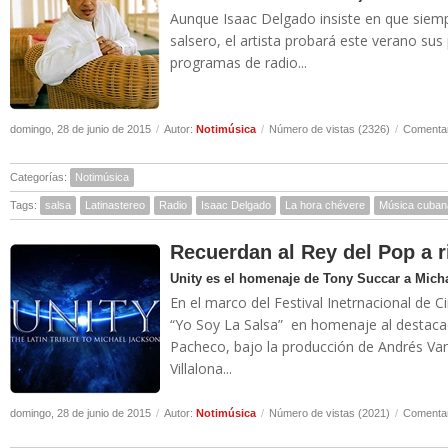
Aunque Isaac Delgado insiste en que siemp
salsero, el artista probará este verano su
programas de radio...
domingo, 28 de junio de 2015
/
Autor:
Notimúsica
/
Número de vistas (2326)
/
Comentar
Categorías:
Notimúsica
Tags:
salsa
Latinastereo
Radio
Isaac Delgado
La hora chévere
Música cuban
Recuerdan al Rey del Pop a r
Unity es el homenaje de Tony Succar a Mich
En el marco del Festival Inetrnacional de C
“Yo Soy La Salsa” en homenaje al destacado
Pacheco, bajo la producción de Andrés Van
Villalona...
domingo, 28 de junio de 2015
/
Autor:
Notimúsica
/
Número de vistas (2021)
/
Comentar