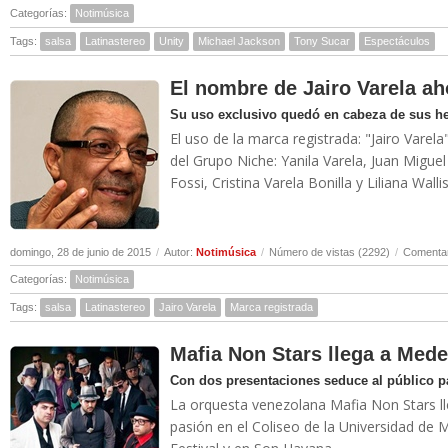
Categorías:
Notimúsica
Tags:
salsa
Latinastereo
Unity
Michael Jackson
Tony Sucar
Espectáculos
El nombre de Jairo Varela a
Su uso exclusivo quedó en cabeza de sus h
El uso de la marca registrada: "Jairo Varel
del Grupo Niche: Yanila Varela, Juan Miguel
Fossi, Cristina Varela Bonilla y Liliana Walli
domingo, 28 de junio de 2015
/
Autor:
Notimúsica
/
Número de vistas (2292)
/
Comentar
Categorías:
Notimúsica
Tags:
salsa
Latinastereo
Jairo Varela
Marca registrada
Mafia Non Stars llega a Mede
Con dos presentaciones seduce al público p
La orquesta venezolana Mafia Non Stars lle
pasión en el Coliseo de la Universidad de 