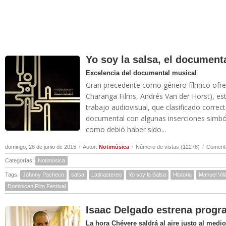
Yo soy la salsa, el documen
Excelencia del documental musical
Gran precedente como género fílmico ofrec
Charanga Films, Andrés Van der Horst), est
trabajo audiovisual, que clasificado corr
documental con algunas inserciones simból
como debió haber sido...
domingo, 28 de junio de 2015
/
Autor:
Notimúsica
/
Número de vistas (12276)
/
Comenta
Categorías:
Notimúsica
Tags:
Johnny Pacheco
salsa
Latinastereo
Yo soy la Salsa
Historia
Manuel Vill
Dominican Film Festival
Isaac Delgado estrena progr
La hora Chévere saldrá al aire justo al med