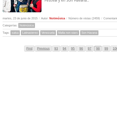
Festival y en Son Havana...
martes, 23 de junio de 2015
/
Autor:
Notimúsica
/
Número de vistas (2459)
/
Comentari
Categorías:
Notimúsica
Tags:
salsa
Latinastereo
Venezuela
Mafia non stars
Son Havana
First
Previous
93
94
95
96
97
98
99
10