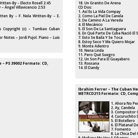
Written-By – Electo Rosell 2:45
18. Un Granito De Arena
– Ángel Villavicencio 2:53
CD Dos:
1. Así Es La Vida Compay
tten By – F. Nela Written-By – E.
2. Como La Piel De Canela
3. De Camino A La Vereda
4. El Mecánico
cs Copyright (c) – Tumbao Cuban
5. El Son De La Santiaguera
6. En Qué Parte De Cuba Nació El 
er Notes – Jordi Pujol. Piano – Luis
7. Esto Se Baila Y Se Toca
8. Estoy Seco Y Me Quiero Mojar
9. Monte Adentro
10. Nena Linda
11. Pero Qué Suegro
12. Un Son Para El Guayabero
e ‎– PS 39002 Formato: CD,
13. Rossana
14. El Dandy
Ibrahim Ferrer ‎– The Cuban Her
METRCD215 Formato: CD, Compi
1. Ahora No P
2. Ay, Candela
3. Compositor 
4. Cucuruchito
5. El Botellero
6. El Platanal D
7. Fomento
8. La Chica Del
9. Mañana Me Voy A Sibanicu