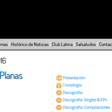
|
|
|
|
amas
Histórico de Noticias
Club Latina
Salsaludos
Contac
016
 Planas
Presentación
Cronología
Discografía
Discografía: Singles & EPs
Discografía: Compilaciones