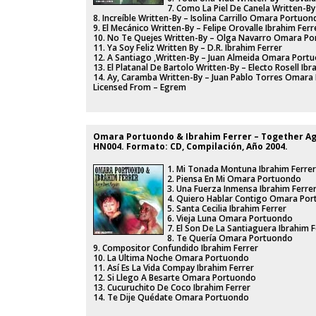
7. Como La Piel De Canela Written-By
8. Increíble Written-By – Isolina Carrillo Omara Portuon
9. El Mecánico Written-By – Felipe Orovalle Ibrahim Ferr
10. No Te Quejes Written-By – Olga Navarro Omara P
11. Ya Soy Feliz Written By – D.R. Ibrahim Ferrer
12. A Santiago ,Written-By – Juan Almeida Omara Port
13. El Platanal De Bartolo Written-By – Electo Rosell Ibr
14. Ay, Caramba Written-By – Juan Pablo Torres Omar
Licensed From – Egrem
Omara Portuondo & Ibrahim Ferrer ‎– Together Aga
HN004. Formato: CD, Compilación, Año 2004.
1. Mi Tonada Montuna Ibrahim Ferrer
2. Piensa En Mi Omara Portuondo
3. Una Fuerza Inmensa Ibrahim Ferre
4. Quiero Hablar Contigo Omara Po
5. Santa Cecilia Ibrahim Ferrer
6. Vieja Luna Omara Portuondo
7. El Son De La Santiaguera Ibrahim F
8. Te Quería Omara Portuondo
9. Compositor Confundido Ibrahim Ferrer
10. La Ultima Noche Omara Portuondo
11. Así Es La Vida Compay Ibrahim Ferrer
12. Si Llego A Besarte Omara Portuondo
13. Cucuruchito De Coco Ibrahim Ferrer
14. Te Dije Quédate Omara Portuondo