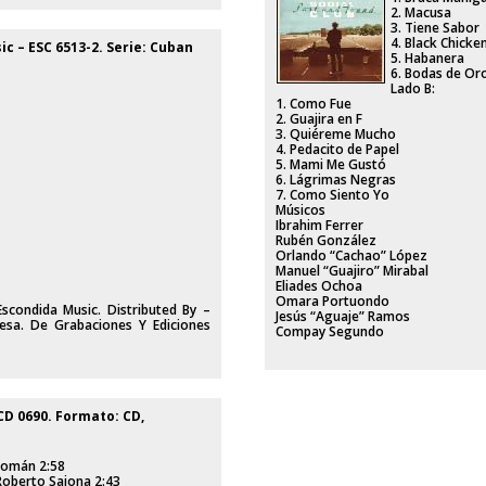
2. Macusa
3. Tiene Sabor
4. Black Chicke
ic ‎– ESC 6513-2. Serie: Cuban
5. Habanera
6. Bodas de Or
Lado B:
1. Como Fue
2. Guajira en F
3. Quiéreme Mucho
4. Pedacito de Papel
5. Mami Me Gustó
6. Lágrimas Negras
7. Como Siento Yo
Músicos
Ibrahim Ferrer
Rubén González
Orlando “Cachao” López
Manuel “Guajiro” Mirabal
Eliades Ochoa
Omara Portuondo
scondida Music. Distributed By –
Jesús “Aguaje” Ramos
esa. De Grabaciones Y Ediciones
Compay Segundo
 CD 0690. Formato: CD,
 Román 2:58
Roberto Sajona 2:43