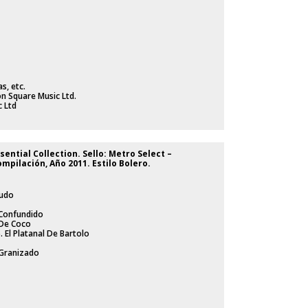
s, etc.
n Square Music Ltd.
c Ltd
sential Collection. Sello: Metro Select ‎–
mpilación, Año 2011. Estilo Bolero.
eudo
 Confundido
 De Coco
6. El Platanal De Bartolo
 Granizado