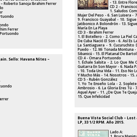
- 13. Entre Flor
 – Roberto Sanoja Ibrahim Ferrer
CD 2 - Francis
do
1. Saludos Comp
er
Mujer Del Peso - 6. San Luisera -
ortuondo
9. Francisco Guayabal - 10. Sigue
Jatibonico A Bolondrón - 13. Sigu
uondo
María En La Playa
ahim Ferrer
CD 3 - Ibrahim Ferrer
a Portuondo
1. El Botellero - 2. Como La Piel 
De Cuba Nació El Son - 6. Así Es 
La Santiaguera - 9. Cucuruchito
Puedo - 12. Mi Tonada Montuna - 
Sibanicú - 15. El Platanal De Barto
CD 4 - Omara Portuondo
in. Sello: Havana Nites ‎–
1. Échale Salsita - 2. Lo Que Me Q
Guitarra En Son Mayor - 6. Nada Par
- 10. Toda Una Vida - 11. Eso No L
Y Mucho Más - 14. Nosotros - 15.
CD 5 - Rubén González
r
1. Yo Te Enseño Lola - 2. Soplete 
rtuondo
Ambrosio - 6. La Gloria Eres Tú - 
Aquel Ayer - 11. ¿De Que Te Queja
15. Que Infelicidad
errer
Buena Vista Social Club – Lost
LP, 33 1/2 RPM. Año 2015.
Lado A:
1. Bruca Manig