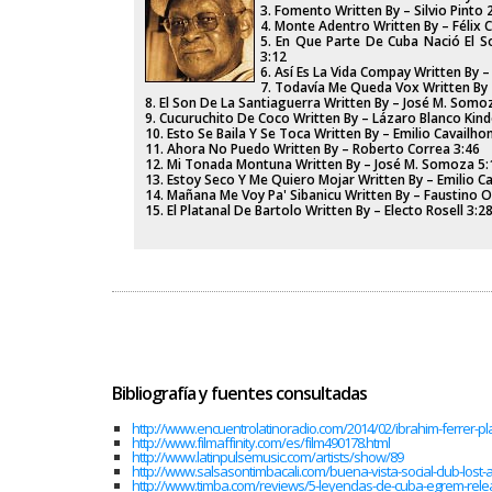
3. Fomento Written By – Silvio Pinto 
4. Monte Adentro Written By – Félix 
5. En Que Parte De Cuba Nació El S
3:12
6. Así Es La Vida Compay Written By 
7. Todavía Me Queda Vox Written By –
8. El Son De La Santiaguerra Written By – José M. Somo
9. Cucuruchito De Coco Written By – Lázaro Blanco Kind
10. Esto Se Baila Y Se Toca Written By – Emilio Cavailho
11. Ahora No Puedo Written By – Roberto Correa 3:46
12. Mi Tonada Montuna Written By – José M. Somoza 5:
13. Estoy Seco Y Me Quiero Mojar Written By – Emilio C
14. Mañana Me Voy Pa' Sibanicu Written By – Faustino 
15. El Platanal De Bartolo Written By – Electo Rosell 3:2
Bibliografía y fuentes consultadas
http://www.encuentrolatinoradio.com/2014/02/ibrahim-ferrer-p
http://www.filmaffinity.com/es/film490178.html
http://www.latinpulsemusic.com/artists/show/89
http://www.salsasontimbacali.com/buena-vista-social-club-lost
http://www.timba.com/reviews/5-leyendas-de-cuba-egrem-rel