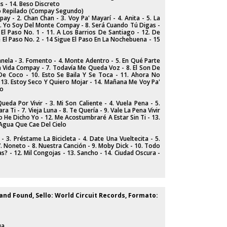
es - 14. Beso Discreto
co Repilado (Compay Segundo)
ay - 2. Chan Chan - 3. Voy Pa' Mayarí - 4. Anita - 5. La
 7. Yo Soy Del Monte Compay - 8. Será Cuando Tú Digas -
 El Paso No. 1 - 11. A Los Barrios De Santiago - 12. De
e El Paso No. 2 - 14 Sigue El Paso En La Nochebuena - 15
Canela - 3. Fomento - 4. Monte Adentro - 5. En Qué Parte
La Vida Compay - 7. Todavía Me Queda Voz - 8. El Son De
 De Coco - 10. Esto Se Baila Y Se Toca - 11. Ahora No
13. Estoy Seco Y Quiero Mojar - 14. Mañana Me Voy Pa'
lo
ueda Por Vivir - 3. Mi Son Caliente - 4. Vuela Pena - 5.
a Ti - 7. Vieja Luna - 8. Te Quería - 9. Vale La Pena Vivir
o He Dicho Yo - 12. Me Acostumbraré A Estar Sin Ti - 13.
 Agua Que Cae Del Cielo
- 3. Préstame La Bicicleta - 4. Date Una Vueltecita - 5.
7. Noneto - 8. Nuestra Canción - 9. Moby Dick - 10. Todo
s? - 12. Mil Congojas - 13. Sancho - 14. Ciudad Oscura -
 and Found, Sello: World Circuit Records, Formato:
ua