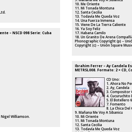
10. Me Oriente
11. Mi Tonada Montuna
Ltd.
12. Santa Cecilia
13. Todavía Me Queda Voz
14. Una Fuerza Inmensa
15. Viene De La Tierra Caliente
16. Ya Soy Feliz
ente ‎– NSCD 098 Serie: Cuba
17. Habana Camilo
18. Un Granito De Arena Compañía
Phonographic Copyright (p) – Unió
Copyright (c) – Unión Square Musi
Ibrahim Ferrer ‎– Ay Candela Es
METRSL008. Formato: 2 × CD, Co
CD Uno:
1. Ahora No P
2. Ay, Candela
3. Compositor
4. Cucuruchito
5. El Botellero 
7. Fomento
8. La Chica Del
9. Mañana Me Voy A Sibanicu
 Nigel Williamson.
10. Mi Oriente
11. Mi Tonada Montuna
12. Santa Cecilia
13. Todavía Me Queda Voz