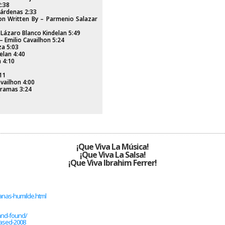
2:38
Cárdenas 2:33
on Written By – Parmenio Salazar
– Lázaro Blanco Kindelan 5:49
 Emilio Cavailhon 5:24
za 5:03
elan 4:40
n 4:10
11
availhon 4:00
Oramas 3:24
8
¡Que Viva La Música!
¡Que Viva La Salsa!
¡Que Viva Ibrahim Ferrer!
lanas-humilde.html
-and-found/
eased-2008