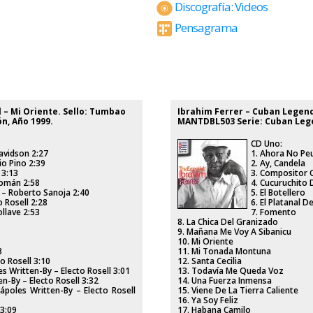
Discografía: Videos
Pensagrama
‎– Mi Oriente. Sello: Tumbao
Ibrahim Ferrer ‎– Cuban Legend
ón, Año 1999
.
MANTDBL503 Serie: Cuban Lege
CD Uno:
avidson 2:27
1. Ahora No Pe
io Pino 2:39
2. Ay, Candela
 3:13
3. Compositor 
Román 2:58
4. Cucuruchito
 – Roberto Sanoja 2:40
5. El Botellero
 Rosell 2:28
6. El Platanal D
ollave 2:53
7. Fomento
8. La Chica Del Granizado
9. Mañana Me Voy A Sibanicu
10. Mi Oriente
8
11. Mi Tonada Montuna
o Rosell 3:10
12. Santa Cecilia
es Written-By – Electo Rosell 3:01
13. Todavía Me Queda Voz
n-By – Electo Rosell 3:32
14. Una Fuerza Inmensa
ápoles Written-By – Electo Rosell
15. Viene De La Tierra Caliente
16. Ya Soy Feliz
 3:09
17. Habana Camilo