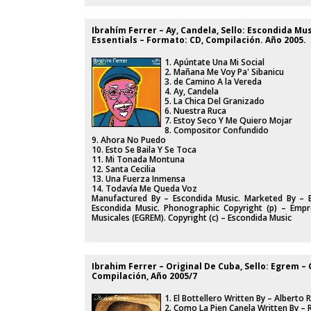
Ibrahím Ferrer ‎– Ay, Candela, Sello: Escondida Mus
Essentials – Formato: CD, Compilación. Año 2005.
1. Apúntate Una Mi Social
2. Mañana Me Voy Pa' Sibanicu
3. de Camino A la Vereda
4. Ay, Candela
5. La Chica Del Granizado
6. Nuestra Ruca
7. Estoy Seco Y Me Quiero Mojar
8. Compositor Confundido
9. Ahora No Puedo
10. Esto Se Baila Y Se Toca
11. Mi Tonada Montuna
12. Santa Cecilia
13. Una Fuerza Inmensa
14. Todavía Me Queda Voz
Manufactured By – Escondida Music. Marketed By – E
Escondida Music. Phonographic Copyright (p) – Empr
Musicales (EGREM). Copyright (c) – Escondida Music
Ibrahim Ferrer ‎– Original De Cuba, Sello: Egrem ‎–
Compilación, Año 2005/7
1. El Bottellero Written By – Alberto
2. Como La Pien Canela Written By – 