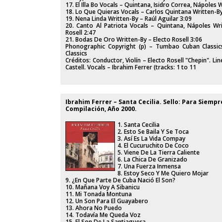
17. El Illa Bo Vocals – Quintana, Isidro Correa, Nápoles 
18. Lo Que Quieras Vocals – Carlos Quintana Written-By 
19. Nena Linda Written-By – Raúl Aguilar 3:09
20. Canto Al Patriota Vocals – Quintana, Nápoles Wri
Rosell 2:47
21. Bodas De Oro Written-By – Electo Rosell 3:06
Phonographic Copyright (p) – Tumbao Cuban Classi
Classics
Créditos: Conductor, Violín – Electo Rosell "Chepin". Lin
Castell. Vocals – Ibrahim Ferrer (tracks: 1 to 11
Ibrahim Ferrer ‎– Santa Cecilia. Sello: Para Siempr
Compilación, Año 2000.
1. Santa Cecilia
2. Esto Se Baila Y Se Toca
3. Así Es La Vida Compay
4. El Cucuruchito De Coco
5. Viene De La Tierra Caliente
6. La Chica De Granizado
7. Una Fuerza Inmensa
8. Estoy Seco Y Me Quiero Mojar
9. ¿En Que Parte De Cuba Nació El Son?
10. Mañana Voy A Sibanicu
11. Mi Tonada Montuna
12. Un Son Para El Guayabero
13. Ahora No Puedo
14. Todavía Me Queda Voz
15. El Son De La Santiaguera