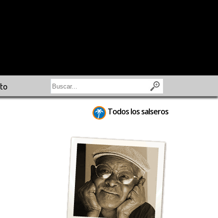
to
Todos los salseros