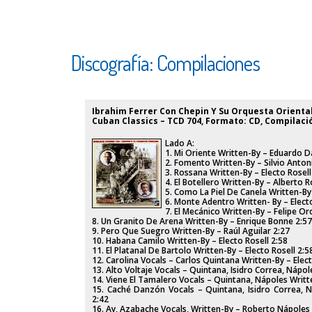
Discografía: Compilaciones
Ibrahim Ferrer Con Chepin Y Su Orquesta Oriental 
Cuban Classics ‎– TCD 704, Formato: CD, Compilaci
Lado A:
1. Mi Oriente Written-By – Eduardo D
2. Fomento Written-By – Silvio Anton
3. Rossana Written-By – Electo Rosell
4. El Botellero Written-By – Alberto 
5. Como La Piel De Canela Written-By
6. Monte Adentro Written- By – Electo
7. El Mecánico Written-By – Felipe Or
8. Un Granito De Arena Written-By – Enrique Bonne 2:57
9. Pero Que Suegro Written-By – Raúl Aguilar 2:27
10. Habana Camilo Written-By – Electo Rosell 2:58
11. El Platanal De Bartolo Written-By – Electo Rosell 2:5
12. Carolina Vocals – Carlos Quintana Written-By – Elect
13. Alto Voltaje Vocals – Quintana, Isidro Correa, Nápol
14. Viene El Tamalero Vocals – Quintana, Nápoles Writte
15. Caché Danzón Vocals – Quintana, Isidro Correa, N
2:42
16. Ay, Azabache Vocals, Written-By – Roberto Nápoles