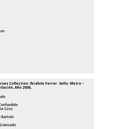
Son
oes Collection: Ibrahim Ferrer. Sello: Metro ‎–
lación, Año 2008,
eudo
Confundido
 De Coco
e Bartolo
 Granizado