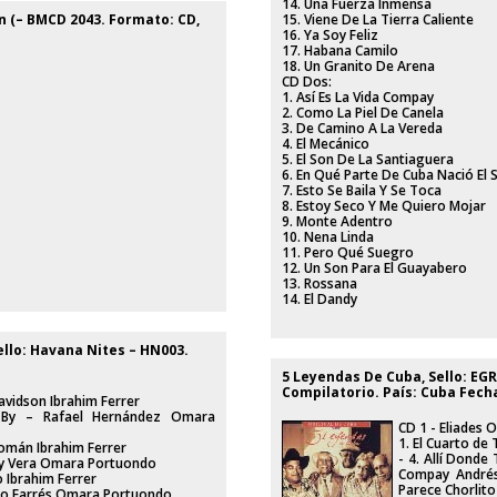
14. Una Fuerza Inmensa
on (– BMCD 2043. Formato: CD,
15. Viene De La Tierra Caliente
16. Ya Soy Feliz
17. Habana Camilo
18. Un Granito De Arena
CD Dos:
1. Así Es La Vida Compay
2. Como La Piel De Canela
3. De Camino A La Vereda
4. El Mecánico
5. El Son De La Santiaguera
6. En Qué Parte De Cuba Nació El 
7. Esto Se Baila Y Se Toca
8. Estoy Seco Y Me Quiero Mojar
9. Monte Adentro
10. Nena Linda
11. Pero Qué Suegro
12. Un Son Para El Guayabero
13. Rossana
14. El Dandy
llo: Havana Nites ‎– HN003.
5 Leyendas De Cuba, Sello: EGR
Compilatorio. País: Cuba Fecha
avidson Ibrahim Ferrer
n-By – Rafael Hernández Omara
CD 1 - Eliades 
1. El Cuarto de 
Román Ibrahim Ferrer
- 4. Allí Donde
to y Vera Omara Portuondo
Compay Andrés 
o Ibrahim Ferrer
Parece Chorlito
ldo Farrés Omara Portuondo