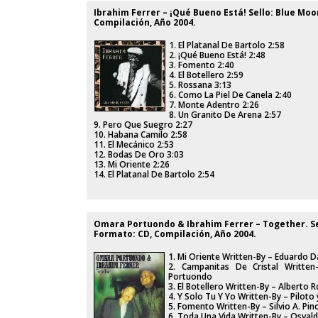
Ibrahim Ferrer ‎– ¡Qué Bueno Está! Sello: Blue Mo
Compilación, Año 2004.
1. El Platanal De Bartolo 2:58
2. ¡Qué Bueno Está! 2:48
3. Fomento 2:40
4. El Botellero 2:59
5. Rossana 3:13
6. Como La Piel De Canela 2:40
7. Monte Adentro 2:26
8. Un Granito De Arena 2:57
9. Pero Que Suegro 2:27
10. Habana Camilo 2:58
11. El Mecánico 2:53
12. Bodas De Oro 3:03
13. Mi Oriente 2:26
14. El Platanal De Bartolo 2:54
Omara Portuondo & Ibrahim Ferrer ‎– Together. Se
Formato: CD, Compilación, Año 2004.
1. Mi Oriente Written-By – Eduardo D
2. Campanitas De Cristal Writte
Portuondo
3. El Botellero Written-By – Alberto 
4. Y Solo Tu Y Yo Written-By – Pilo
5. Fomento Written-By – Silvio A. Pin
6. Toda Una Vida Written-By – Osva