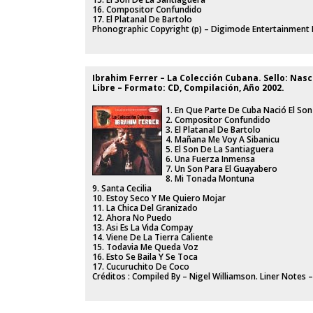
16. Compositor Confundido
17. El Platanal De Bartolo
Phonographic Copyright (p) – Digimode Entertainment 
Ibrahim Ferrer ‎– La Colección Cubana. Sello: Nasc
Libre – Formato: CD, Compilación, Año 2002.
1. En Que Parte De Cuba Nació El Son
2. Compositor Confundido
3. El Platanal De Bartolo
4. Mañana Me Voy A Sibanicu
5. El Son De La Santiaguera
6. Una Fuerza Inmensa
7. Un Son Para El Guayabero
8. Mi Tonada Montuna
9. Santa Cecilia
10. Estoy Seco Y Me Quiero Mojar
11. La Chica Del Granizado
12. Ahora No Puedo
13. Asi Es La Vida Compay
14. Viene De La Tierra Caliente
15. Todavia Me Queda Voz
16. Esto Se Baila Y Se Toca
17. Cucuruchito De Coco
Créditos : Compiled By – Nigel Williamson. Liner Notes –