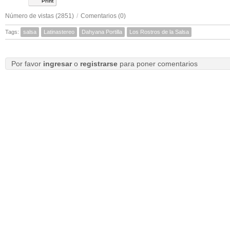
Print
Número de vistas (2851)
/
Comentarios (0)
Tags:
salsa
Latinastereo
Dahyana Portilla
Los Rostros de la Salsa
Por favor
ingresar
o
registrarse
para poner comentarios