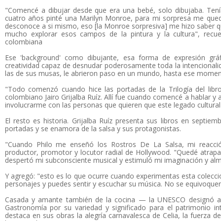
"Comencé a dibujar desde que era una bebé, solo dibujaba. Tení
cuatro años pinté una Marilyn Monroe, para mi sorpresa me qu
desconoce a si mismo, eso [la Monroe sorpresiva] me hizo saber qu
mucho explorar esos campos de la pintura y la cultura", recuer
colombiana
Ese 'background' como dibujante, esa forma de expresión gráf
creatividad capaz de desnudar poderosamente toda la intencionali
las de sus musas, le abrieron paso en un mundo, hasta ese moment
"Todo comenzó cuando hice las portadas de la Trilogía del libro
colombiano Jairo Grijalba Ruíz. Allí fue cuando comencé a hablar y 
involucrarme con las personas que quieren que este legado cultura
El resto es historia. Grijalba Ruíz presenta sus libros en septiem
portadas y se enamora de la salsa y sus protagonistas.
"Cuando Philo me enseñó los Rostros De La Salsa, mi reacci
productor, promotor y locutor radial de Hollywood. "Quedé atrap
despertó mi subconsciente musical y estimuló mi imaginación y alm
Y agregó: "esto es lo que ocurre cuando experimentas esta colección
personajes y puedes sentir y escuchar su música. No se equivoquen, 
Casada y amante también de la cocina — la UNESCO designó 
Gastronomía por su variedad y significado para el patrimonio in
destaca en sus obras la alegría carnavalesca de Celia, la fuerza de