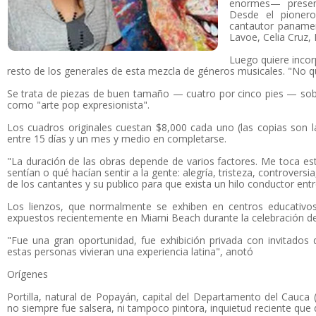
enormes— present
Desde el pionero
cantautor paname
Lavoe, Celia Cruz, 
Luego quiere incor
resto de los generales de esta mezcla de géneros musicales. "No qui
Se trata de piezas de buen tamaño — cuatro por cinco pies — sobre 
como "arte pop expresionista".
Los cuadros originales cuestan $8,000 cada uno (las copias son 
entre 15 días y un mes y medio en completarse.
"La duración de las obras depende de varios factores. Me toca est
sentían o qué hacían sentir a la gente: alegría, tristeza, controversi
de los cantantes y su publico para que exista un hilo conductor entr
Los lienzos, que normalmente se exhiben en centros educativos
expuestos recientemente en Miami Beach durante la celebración de
"Fue una gran oportunidad, fue exhibición privada con invitados
estas personas vivieran una experiencia latina", anotó
Orígenes
Portilla, natural de Popayán, capital del Departamento del Cauca (
no siempre fue salsera, ni tampoco pintora, inquietud reciente que