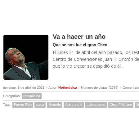
Va a hacer un año
Que se nos fue el gran Cheo
El lunes 21 de abril del año pasado, los res
Centro de Convenciones Juan H. Cintrón de
que lo vio crecer se despidió de él....
domingo, 5 de abril de 2015
/
Autor:
Notimúsica
/
Número de vistas (2766)
/
Comentario
Categorías:
Notimúsica
Tags:
Puerto Rico
salsa
Medellín
Aniversario
Latinastereo
Cheo Feliciano
J