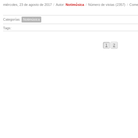
miércoles, 23 de agosto de 2017
/
Autor:
Notimúsica
/
Número de vistas (2357)
/
Comen
Categorías:
Notimúsica
Tags:
1
2