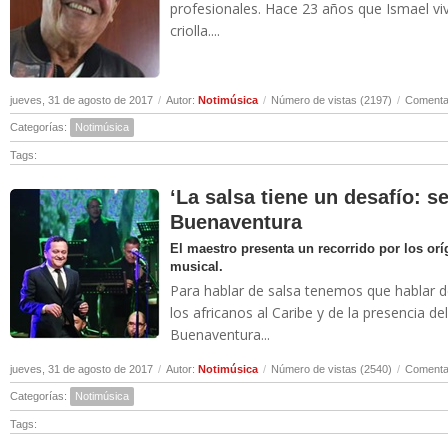
profesionales. Hace 23 años que Ismael vi
criolla....
jueves, 31 de agosto de 2017
/
Autor:
Notimúsica
/
Número de vistas (2197)
/
Comentar
Categorías:
Notimúsica
Tags:
‘La salsa tiene un desafío: s
Buenaventura
El maestro presenta un recorrido por los orí
musical.
Para hablar de salsa tenemos que hablar de 
los africanos al Caribe y de la presencia de
Buenaventura...
jueves, 31 de agosto de 2017
/
Autor:
Notimúsica
/
Número de vistas (2540)
/
Comentar
Categorías:
Notimúsica
Tags: