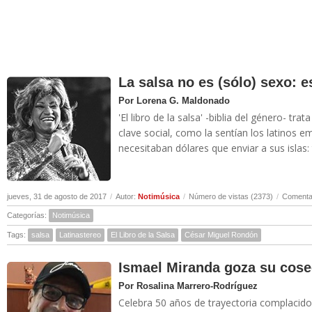
La salsa no es (sólo) sexo: es
Por Lorena G. Maldonado
'El libro de la salsa' -biblia del género- tra
clave social, como la sentían los latinos 
necesitaban dólares que enviar a sus islas: 
jueves, 31 de agosto de 2017
/
Autor:
Notimúsica
/
Número de vistas (2373)
/
Comentar
Categorías:
Notimúsica
Tags:
salsa
Latinastereo
El Libro de la Salsa
César Miguel Rondón
Ismael Miranda goza su cos
Por Rosalina Marrero-Rodríguez
Celebra 50 años de trayectoria complacido