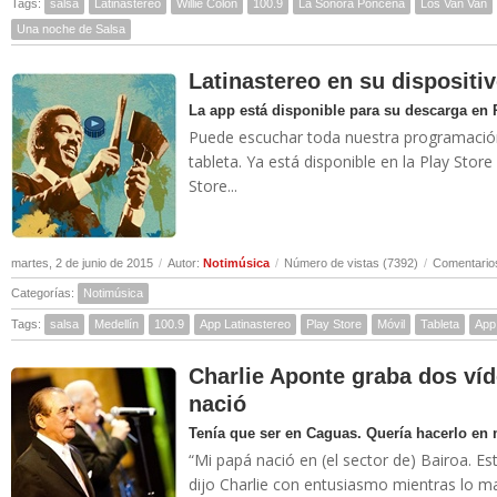
Tags:
salsa
Latinastereo
Willie Colón
100.9
La Sonora Ponceña
Los Van Van
Una noche de Salsa
Latinastereo en su dispositi
La app está disponible para su descarga en 
Puede escuchar toda nuestra programación 
tableta. Ya está disponible en la Play Stor
Store...
martes, 2 de junio de 2015
/
Autor:
Notimúsica
/
Número de vistas (7392)
/
Comentarios
Categorías:
Notimúsica
Tags:
salsa
Medellín
100.9
App Latinastereo
Play Store
Móvil
Tableta
App
Charlie Aponte graba dos víd
nació
Tenía que ser en Caguas. Quería hacerlo en 
“Mi papá nació en (el sector de) Bairoa. E
dijo Charlie con entusiasmo mientras lo m