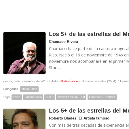
Los 5+ de las estrellas del M
Chamaco Rivera
Chamaco hace parte de la cantera inagotab
Rico. Nació el 16 de noviembre de 1946 en
noviembre nos acompañará en el primer Med
Stars...
jueves, 5 de noviembre de 2015
/
Autor:
Notimúsica
/
Número de vistas (2534)
/
Comen
Categorías:
Notimúsica
Tags:
salsa
Latinastereo
100.9
Medellín Salsa Fest
Chamaco Ramírez
Los 5+ de las estrellas del M
Roberto Blades: El Artista famoso
Con más de tres decadas de experiencia en