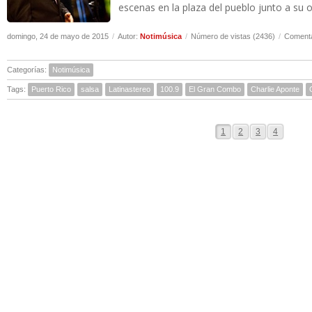
escenas en la plaza del pueblo junto a su or
domingo, 24 de mayo de 2015
/
Autor:
Notimúsica
/
Número de vistas (2436)
/
Comenta
Categorías:
Notimúsica
Tags:
Puerto Rico
salsa
Latinastereo
100.9
El Gran Combo
Charlie Aponte
1
2
3
4