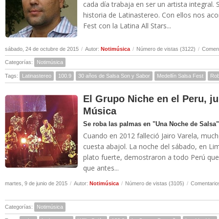
cada día trabaja en ser un artista integral.
historia de Latinastereo. Con ellos nos ac
Fest con la Latina All Stars...
sábado, 24 de octubre de 2015
/
Autor:
Notimúsica
/
Número de vistas (3122)
/
Coment
Categorías:
Notimúsica
Tags:
Latinastereo
100.9
30 años de Salsa Son y Sabor
Medellín Salsa Fest
Rob
El Grupo Niche en el Peru, ju
Música
Se roba las palmas en "Una Noche de Salsa"
Cuando en 2012 falleció Jairo Varela, much
cuesta abajol. La noche del sábado, en Li
plato fuerte, demostraron a todo Perú que 
que antes...
martes, 9 de junio de 2015
/
Autor:
Notimúsica
/
Número de vistas (3105)
/
Comentarios
Categorías:
Notimúsica