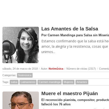
Las Amantes de la Salsa
Por Carmen Mandinga para Salsa sin Miseri
Estamos confirmando que la salsa está hec
amor, la alegría y la resistencia, cosas q
unirnos...
sábado, 24 de marzo de 2018
/
Autor:
Notimúsica
/
Número de vistas (2317)
/
Comenta
Categorías:
Notimúsica
Tags:
salsa
Latinastereo
Carmen mandinga
Mujeres
Amantes
Muere el maestro Pijuán
El reconocido pianista, compositor, productor
falleció los 76 años