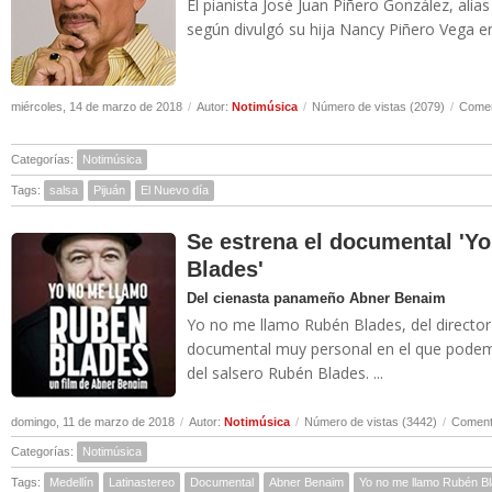
El pianista José Juan Piñero González, alias
según divulgó su hija Nancy Piñero Vega en 
miércoles, 14 de marzo de 2018
/
Autor:
Notimúsica
/
Número de vistas (2079)
/
Comen
Categorías:
Notimúsica
Tags:
salsa
Pijuán
El Nuevo día
Se estrena el documental 'Y
Blades'
Del cienasta panameño Abner Benaim
Yo no me llamo Rubén Blades, del direct
documental muy personal en el que podemo
del salsero Rubén Blades. ...
domingo, 11 de marzo de 2018
/
Autor:
Notimúsica
/
Número de vistas (3442)
/
Comenta
Categorías:
Notimúsica
Tags:
Medellín
Latinastereo
Documental
Abner Benaim
Yo no me llamo Rubén B