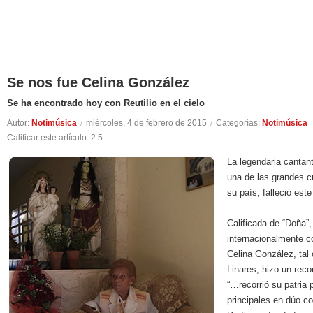
Se nos fue Celina González
Se ha encontrado hoy con Reutilio en el cielo
Autor:
Notimúsica
/
miércoles, 4 de febrero de 2015
/
Categorías:
Notimúsica
Calificar este artículo:
2.5
La legendaria canta
una de las grandes c
su país, falleció est
Calificada de “Doña”
internacionalmente 
Celina González, tal
Linares, hizo un reco
“…recorrió su patria 
principales en dúo c