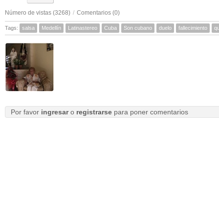
Número de vistas (3268)
/
Comentarios (0)
Tags:
salsa
Medellín
Latinastereo
Cuba
Son cubano
duelo
fallecimiento
q
Por favor
ingresar
o
registrarse
para poner comentarios