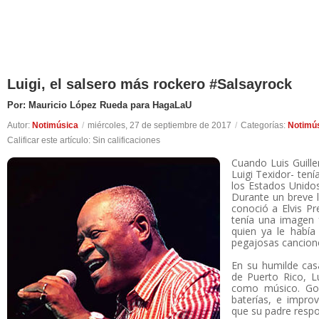
Luigi, el salsero más rockero #Salsayrock
Por: Mauricio López Rueda para HagaLaU
Autor:
Notimúsica
/
miércoles, 27 de septiembre de 2017
/
Categorías:
Notimú
Calificar este artículo:
Sin calificaciones
Cuando Luis Guill
Luigi Texidor- tení
los Estados Unidos
Durante un breve 
conoció a Elvis Pr
tenía una imagen 
quien ya le habí
pegajosas cancion
En su humilde casa
de Puerto Rico, L
como músico. Gol
baterías, e impro
que su padre respo