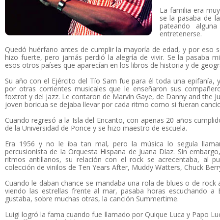
La familia era muy
se la pasaba de la
pateando alguna
entretenerse.
Quedó huérfano antes de cumplir la mayoría de edad, y por eso se 
hizo fuerte, pero jamás perdió la alegría de vivir. Se la pasaba
esos otros países que aparecían en los libros de historia y de geogr
Su año con el Ejército del Tío Sam fue para él toda una epifanía, y
por otras corrientes musicales que le enseñaron sus compañeros
foxtrot y del jazz. Le contaron de Marvin Gaye, de Danny and the Ju
joven boricua se dejaba llevar por cada ritmo como si fueran canci
Cuando regresó a la Isla del Encanto, con apenas 20 años cumplid
de la Universidad de Ponce y se hizo maestro de escuela.
Era 1956 y no le iba tan mal, pero la música lo seguía llam
percusionista de la Orquesta Hispana de Juana Díaz. Sin embargo
ritmos antillanos, su relación con el rock se acrecentaba, al 
colección de vinilos de Ten Years After, Muddy Watters, Chuck Berry
Cuando le daban chance se mandaba una rola de blues o de rock and
viendo las estrellas frente al mar, pasaba horas escuchando a E
gustaba, sobre muchas otras, la canción Summertime.
Luigi logró la fama cuando fue llamado por Quique Luca y Papo Luc