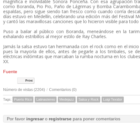
magnífica e inolvidable Sonora Ponceña. Con esa agrupación tra
como Boranda, Pio Pio, Paño de Lágrimas y Bomba Carambomba.
espaldas, pero sigue siendo tan fresco como cuando corría desca
días estuvo en Medellín, celebrando una edición más del Festival Me
y cantó las maravillosas canciones que lo hicieron visible para todo
Puso a bailar al público con Boranda, meneándose en la tarim
exhalando estribillos al mejor estilo de Ray Charles.
Jamás la salsa estuvo tan hermanada con el rock como en el inicio d
pues la mayoría de ellos, antes de pegarle a los timbales, se dej
eléctricas indómitas que marcaban la rumba nocturna en los clube
XX.
Fuente
Print
Número de vistas (2204)
/
Comentarios (0)
Tags:
Puerto Rico
Latinastereo
Medejazz
Salsa y Rock
Luigi Texidor
Por favor
ingresar
o
registrarse
para poner comentarios