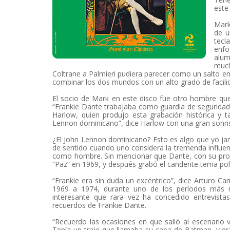
este
Mark
de u
tecl
enfo
alum
much
Coltrane a Palmieri pudiera parecer como un salto e
combinar los dos mundos con un alto grado de facili
El socio de Mark en este disco fue otro hombre que c
“Frankie Dante trabajaba como guardia de seguridad 
Harlow, quien produjo esta grabación histórica y t
Lennon dominicano”, dice Harlow con una gran sonris
¿El John Lennon dominicano? Esto es algo que yo ja
de sentido cuando uno considera la tremenda influen
como hombre. Sin mencionar que Dante, con su propi
“Paz” en 1969, y después grabó el candente tema polí
“Frankie era sin duda un excéntrico”, dice Arturo 
1969 a 1974, durante uno de los períodos más me
interesante que rara vez ha concedido entrevis
recuerdos de Frankie Dante.
“Recuerdo las ocasiones en que salió al escenario 
Tenía un traje que llamaba su capa de Batman, y era 