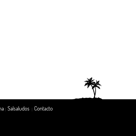
na
Salsaludos
Contacto
|
|