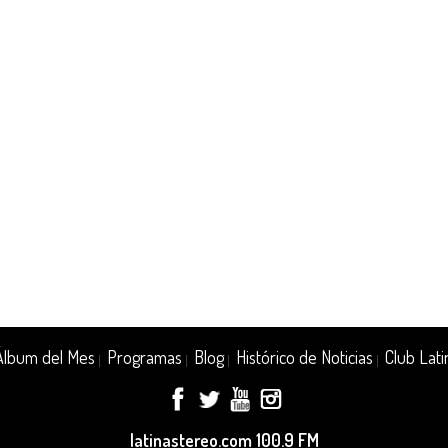
Álbum del Mes
Programas
Blog
Histórico de Noticias
Club Lati
|
|
|
|
latinastereo.com 100.9 FM