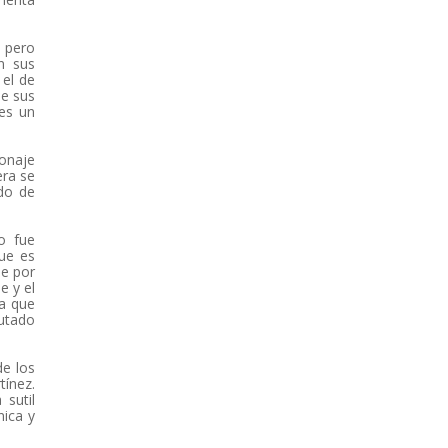
, pero
n sus
 el de
de sus
es un
sonaje
era se
ado de
o fue
que es
ue por
e y el
la que
cutado
de los
tínez.
sutil
nica y