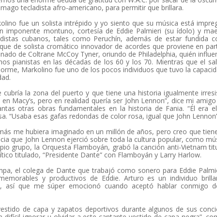
 mago tecladista afro-americano, para permitir que brillara.
olino fue un solista intrépido y yo siento que su música está impr
n imponente montuno, cortesía de Eddie Palmieri (su ídolo) y ma
adistas cubanos, tales como Peruchín, además de estar fundida c
que de solista cromático innovador de acordes que proviene en par
nado de Coltrane McCoy Tyner, oriundo de Philadelphia, quién influe
os pianistas en las décadas de los 60 y los 70. Mientras que el sa
norme, Markolino fue uno de los pocos individuos que tuvo la capaci
dad.
ubría la zona del puerto y que tiene una historia igualmente irresis
en Macy’s, pero en realidad quería ser John Lennon”, dice mi amigo
antas otras obras fundamentales en la historia de Fania. “Él era e
a. “Usaba esas gafas redondas de color rosa, igual que John Lennon”
más me hubiera imaginado en un millón de años, pero creo que tien
cia que John Lennon ejerció sobre toda la cultura popular, como mú
o grupo, la Orquesta Flamboyán, grabó la canción anti-Vietnam tit
tico titulado, “Presidente Dante” con Flamboyán y Larry Harlow.
Campa, el colega de Dante que trabajó como sonero para Eddie Palmi
morables y productivos de Eddie. Arturo es un individuo brilla
tas, así que me súper emocionó cuando aceptó hablar conmigo d
vestido de capa y zapatos deportivos durante algunos de sus conci
difícil ignorar u olvidar a este cantante vestido de capa negra”, c