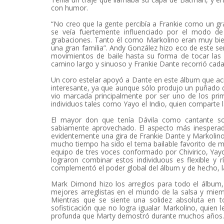
con humor.
“No creo que la gente percibía a Frankie como un gr
se veía fuertemente influenciado por el modo de
grabaciones. Tanto él como Markolino eran muy bien 
una gran familia”. Andy González hizo eco de este s
movimientos de baile hasta su forma de tocar las
camino largo y sinuoso y Frankie Dante recorrió cada 
Un coro estelar apoyó a Dante en este álbum que acred
interesante, ya que aunque sólo produjo un puñado d
vio marcada principalmente por ser uno de los pri
individuos tales como Yayo el Indio, quien comparte 
El mayor don que tenía Dávila como cantante soli
sabiamente aprovechado. El aspecto más inesperado
evidentemente una gira de Frankie Dante y Markolino,
mucho tiempo ha sido el tema bailable favorito de m
equipo de tres voces conformado por Chivirico, Yay
lograron combinar estos individuous es flexible y 
complementó el poder global del álbum y de hecho, la
Mark Dimond hizo los arreglos para todo el álbum,
mejores arreglistas en el mundo de la salsa y miemb
Mientras que se siente una solidez absoluta en t
sofisticación que no logra igualar Markolino, quien
profunda que Marty demostró durante muchos años.