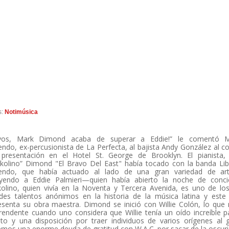
s:
Notimúsica
ayos, Mark Dimond acaba de superar a Eddie!” le comentó 
ndo, ex-percusionista de La Perfecta, al bajista Andy González al co
presentación en el Hotel St. George de Brooklyn. El pianista,
kolino” Dimond "El Bravo Del East" había tocado con la banda Li
ndo, que había actuado al lado de una gran variedad de arti
uyendo a Eddie Palmieri—quien había abierto la noche de concie
olino, quien vivía en la Noventa y Tercera Avenida, es uno de l
des talentos anónimos en la historia de la música latina y este
esenta su obra maestra. Dimond se inició con Willie Colón, lo que
rendente cuando uno considera que Willie tenía un oído increíble p
nto y una disposición por traer individuos de varios orígenes al 
mos una enorme deuda de gratitud con W.A.C. por sacar de la oscur