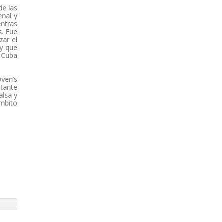
de las
enal y
entras
s. Fue
zar el
ky que
n Cuba
oven’s
ntante
alsa y
ámbito