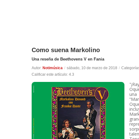
Como suena Markolino
Una reseña de Beethovens V en Fania
Autor:
Notimúsica
/
sábado, 10 de marzo de 2018
/
Categoría
Calificar este artículo:
4.3
"¡R
Oque
una 
“Mar
Oque
incl
Mark
gran
repr
sorp
tale
Tene