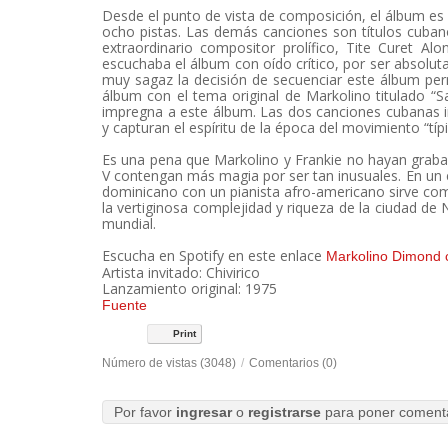
Desde el punto de vista de composición, el álbum 
ocho pistas. Las demás canciones son títulos cubano
extraordinario compositor prolífico, Tite Curet A
escuchaba el álbum con oído crítico, por ser absolu
muy sagaz la decisión de secuenciar este álbum perm
álbum con el tema original de Markolino titulado “S
impregna a este álbum. Las dos canciones cubanas i
y capturan el espíritu de la época del movimiento “típ
Es una pena que Markolino y Frankie no hayan grab
V contengan más magia por ser tan inusuales. En un 
dominicano con un pianista afro-americano sirve co
la vertiginosa complejidad y riqueza de la ciudad de
mundial.
Escucha en Spotify en este enlace
Markolino Dimond 
Artista invitado: Chivirico
Lanzamiento original: 1975
Fuente
Print
Número de vistas (3048)
/
Comentarios (0)
Por favor
ingresar
o
registrarse
para poner coment