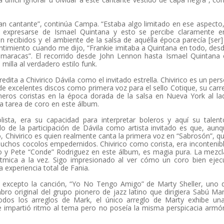
an cantante”, continúa Campa. “Estaba algo limitado en ese aspecto
 expresarse de Ismael Quintana y esto se percibe claramente e
recibidos y el ambiente de la salsa de aquélla época parecía [ser]
entimiento cuando me dijo, “Frankie imitaba a Quintana en todo, des
 maracas”. El recorrido desde John Lennon hasta Ismael Quintana 
milla al verdadero estilo funk.
ita a Chivirico Dávila como el invitado estrella. Chivirico es un per
e excelentes discos como primera voz para el sello Cotique, su carr
meros coristas en la época dorada de la salsa en Nueva York al l
la tarea de coro en este álbum.
sta, era su capacidad para interpretar boleros y aquí su talent
 de la participación de Dávila como artista invitado es que, aun
 Chivirico es quien realmente canta la primera voz en “Sabrosón”, q
uchos cocolos empedernidos. Chivirico como corista, era incontenibl
o y Pete “Conde” Rodriguez en este álbum, es magia pura. La mezc
rítmica a la vez. Sigo impresionado al ver cómo un coro bien eje
 experiencia total de Fania.
 excepto la canción, “Yo No Tengo Amigo” de Marty Sheller, uno 
ro original del grupo pionero de jazz latino que dirigiera Sabú Mar
odos los arreglos de Mark, el único arreglo de Marty exhibe una 
 le impartió ritmo al tema pero no poseía la misma perspicacia armó