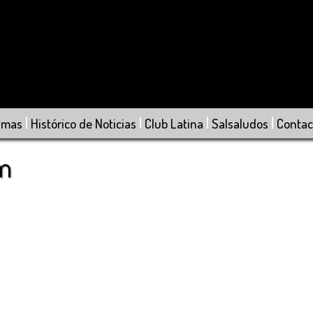
|
|
|
|
amas
Histórico de Noticias
Club Latina
Salsaludos
Contac
om