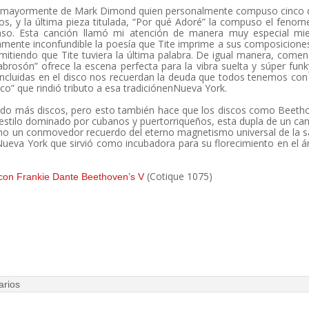
es mayormente de Mark Dimond quien personalmente compuso cinco 
s, y la última pieza titulada, “Por qué Adoré” la compuso el fenom
lonso. Esta canción llamó mi atención de manera muy especial mi
tamente inconfundible la poesía que Tite imprime a sus composicione
itiendo que Tite tuviera la última palabra. De igual manera, comen
abrosón” ofrece la escena perfecta para la vibra suelta y súper fun
ncluidas en el disco nos recuerdan la deuda que todos tenemos co
ico” que rindió tributo a esa tradiciónenNueva York.
ado más discos, pero esto también hace que los discos como Beeth
estilo dominado por cubanos y puertorriqueños, esta dupla de un ca
mo un conmovedor recuerdo del eterno magnetismo universal de la s
 Nueva York que sirvió como incubadora para su florecimiento en el 
(Cotique 1075)
con Frankie Dante Beethoven’s V
arios