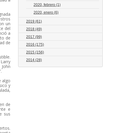
2020, febrero
(1)
2020, enero
(6)
egnada
estros
2019
(61)
on un
te del
2018
(49)
nció a
2017
(99)
lto de
dad de
2016
(175)
2015
(156)
tible.
2014
(28)
 Larry
l John
.
e algo
sico y
ulada,
eri de
nte e
e sus
ertos.
omenta