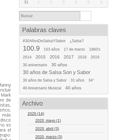
31
1
2
3
4
5
6
Palabras claves
#30AñosDeSalsaYSabor
¿Salsa?
100.9
103 años
17 de marzo
1960's
2015
2016
2017
2014
2018
2019
30 años
30 aniversario
30 años de Salsa Son y Sabor
30 años de Salsa y Sabor
31 años
34°
Manny
40 años
40 Aniversario Musical
ncluir
 Mark
bre de
Archivo
stas,
rtos.
2020
(14)
os más
 disco
2020, mayo
(1)
 no es
2020, abril
(3)
ara el
grupo.
2020, marzo
(3)
idad a