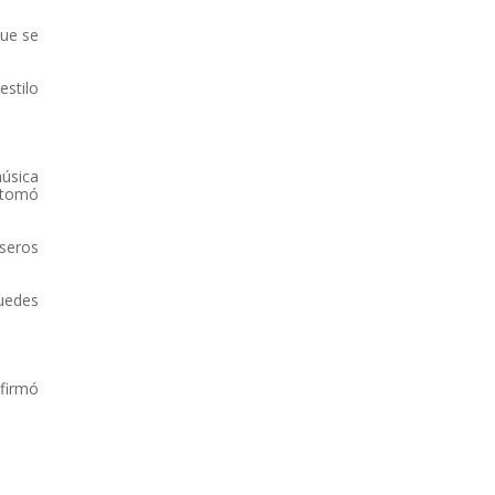
que se
estilo
música
e tomó
lseros
uedes
afirmó