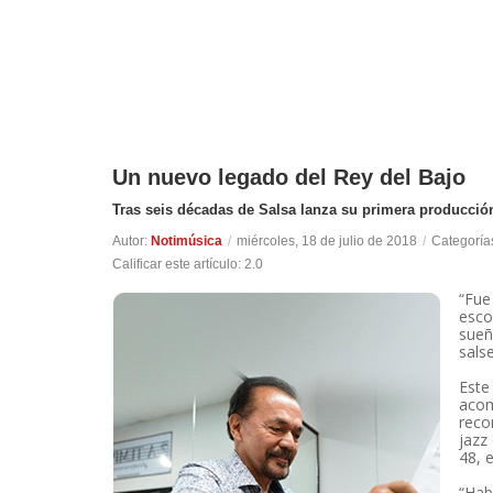
Un nuevo legado del Rey del Bajo
Tras seis décadas de Salsa lanza su primera producción
Autor:
Notimúsica
/
miércoles, 18 de julio de 2018
/
Categoría
Calificar este artículo:
2.0
“Fue
esco
sueñ
sals
Este
aco
reco
jazz
48, 
“Hab