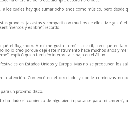
ta, a los cuales hay que sumar ocho años como músico, pero desde 
tas grandes, jazzistas y compartí con muchos de ellos. Me gustó el 
entimientos y es libre”, recordó.
oqué el flugelhorn. A mí me gusta la música sutil, creo que en la 
smo no lo creo porque dejé este instrumento hace muchos años y m
e”, explicó quien también interpreta el bajo en el álbum.
 festivales en Estados Unidos y Europa. Mas no se preocupen los sa
 la atención. Comencé en el otro lado y donde comienzas no p
s para un próximo disco.
sto ha dado el comienzo de algo bien importante para mi carrera”, 