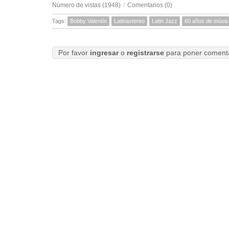
Número de vistas (1948)
/
Comentarios (0)
Tags:
Bobby Valentín
Latinastereo
Latin Jazz
60 años de músic
Por favor
ingresar
o
registrarse
para poner coment