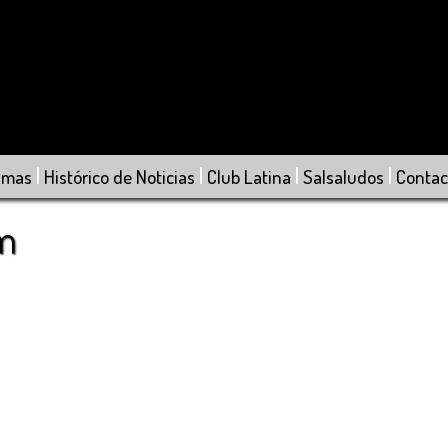
|
|
|
|
amas
Histórico de Noticias
Club Latina
Salsaludos
Contac
om