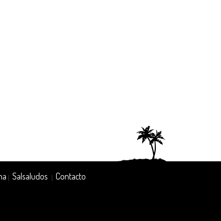
na
Salsaludos
Contacto
|
|