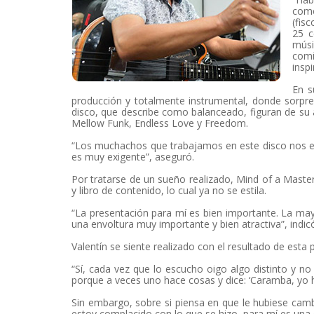
come
(fis
25 c
músi
comi
insp
En s
producción y totalmente instrumental, donde sorpr
disco, que describe como balanceado, figuran de su a
Mellow Funk, Endless Love y Freedom.
“Los muchachos que trabajamos en este disco nos e
es muy exigente”, aseguró.
Por tratarse de un sueño realizado, Mind of a Master
y libro de contenido, lo cual ya no se estila.
“La presentación para mí es bien importante. La ma
una envoltura muy importante y bien atractiva”, indic
Valentín se siente realizado con el resultado de esta 
“Sí, cada vez que lo escucho oigo algo distinto y n
porque a veces uno hace cosas y dice: ‘Caramba, yo h
Sin embargo, sobre si piensa en que le hubiese camb
estoy complacido con lo que se hizo, para mí es una