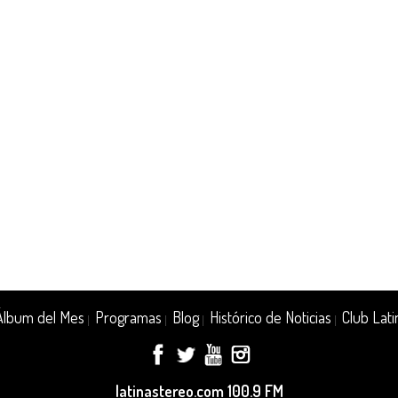
Álbum del Mes
Programas
Blog
Histórico de Noticias
Club Lati
|
|
|
|
latinastereo.com 100.9 FM