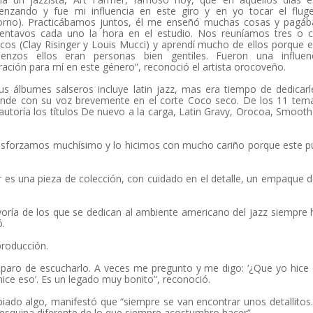
nzando y fue mi influencia en este giro y en yo tocar el fluge
corno). Practicábamos juntos, él me enseñó muchas cosas y pagá
entavos cada uno la hora en el estudio. Nos reuníamos tres o c
cos (Clay Risinger y Louis Mucci) y aprendí mucho de ellos porque 
enzos ellos eran personas bien gentiles. Fueron una influen
iración para mí en este género”, reconoció el artista orocoveño.
us álbumes salseros incluye latin jazz, mas era tiempo de dedicar
ende con su voz brevemente en el corte Coco seco. De los 11 tem
utoría los títulos De nuevo a la carga, Latin Gravy, Orocoa, Smooth
sforzamos muchísimo y lo hicimos con mucho cariño porque este p
 es una pieza de colección, con cuidado en el detalle, un empaque d
yoría de los que se dedican al ambiente americano del jazz siempre
ó.
producción.
o paro de escucharlo. A veces me pregunto y me digo: ‘¿Que yo hice 
ice eso’. Es un legado muy bonito”, reconoció.
iado algo, manifestó que “siempre se van encontrar unos detallitos
 esquina diferente de lo que siempre acostumbro hacer”.