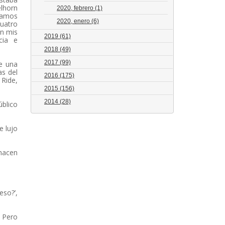
lhorn
2020, febrero
(1)
bamos
2020, enero
(6)
uatro
en mis
2019
(61)
cia e
2018
(49)
2017
(99)
le una
as del
2016
(175)
 Ride,
2015
(156)
2014
(28)
úblico
e lujo
 hacen
eso?’,
. Pero