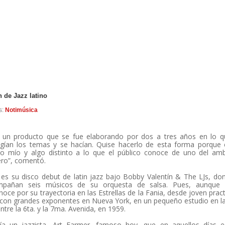
 de Jazz latino
s:
Notimúsica
 un producto que se fue elaborando por dos a tres años en lo q
gían los temas y se hacían. Quise hacerlo de esta forma porque 
o mío y algo distinto a lo que el público conoce de uno del amb
ero”, comentó.
 es su disco debut de latin jazz bajo Bobby Valentín & The LJs, do
mpañan seis músicos de su orquesta de salsa. Pues, aunque 
noce por su trayectoria en las Estrellas de la Fania, desde joven prac
 con grandes exponentes en Nueva York, en un pequeño estudio en la
entre la 6ta. y la 7ma. Avenida, en 1959.
ía un jazzista, Art Farmer, famoso hoy, que en aquellos días e