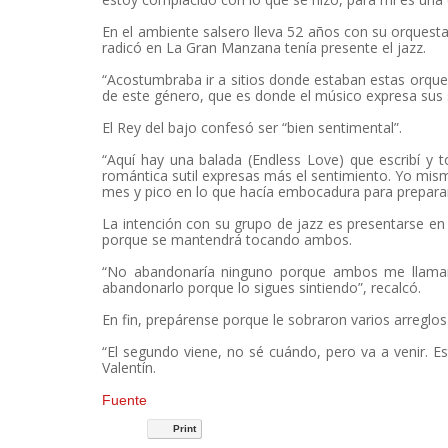
En el ambiente salsero lleva 52 años con su orques
radicó en La Gran Manzana tenía presente el jazz.
“Acostumbraba ir a sitios donde estaban estas orques
de este género, que es donde el músico expresa sus s
El Rey del bajo confesó ser “bien sentimental”.
“Aquí hay una balada (Endless Love) que escribí y t
romántica sutil expresas más el sentimiento. Yo mi
mes y pico en lo que hacía embocadura para prepararm
La intención con su grupo de jazz es presentarse en
porque se mantendrá tocando ambos.
“No abandonaría ninguno porque ambos me llaman
abandonarlo porque lo sigues sintiendo”, recalcó.
En fin, prepárense porque le sobraron varios arreglo
“El segundo viene, no sé cuándo, pero va a venir. E
Valentín.
Fuente
Print