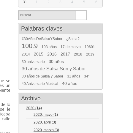
31
1
2
3
4
5
6
Palabras claves
#30AñosDeSalsaYSabor
¿Salsa?
100.9
103 años
17 de marzo
1960's
2015
2016
2017
2014
2018
2019
30 años
30 aniversario
30 años de Salsa Son y Sabor
30 años de Salsa y Sabor
31 años
34°
ue se
40 años
40 Aniversario Musical
es un
iente
Archivo
nde lo
2020
(14)
se le
ticaba
2020, mayo
(1)
 calle
2020, abril
(3)
2020, marzo
(3)
staba