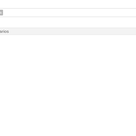
a
arios