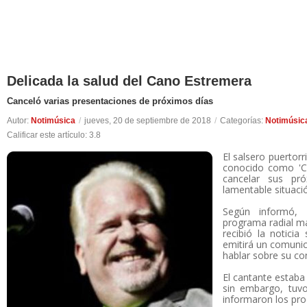
Delicada la salud del Cano Estremera
Canceló varias presentaciones de próximos días
Autor:
Notimúsica
/
jueves, 20 de septiembre de 2018
/
Categorías:
Notimúsic
Calificar este artículo:
3.8
El salsero puertor
conocido como 'Ca
cancelar sus pr
lamentable situació
Según informó, 
programa radial ma
recibió la notici
emitirá un comuni
hablar sobre su co
El cantante estaba
sin embargo, tuvo
informaron los pro