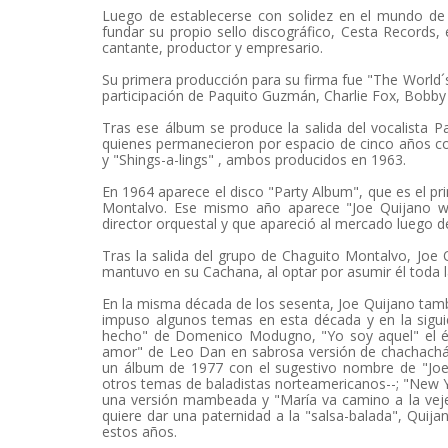
Luego de establecerse con solidez en el mundo de l
fundar su propio sello discográfico, Cesta Records,
cantante, productor y empresario.
Su primera producción para su firma fue "The World´s
participación de Paquito Guzmán, Charlie Fox, Bobby 
Tras ese álbum se produce la salida del vocalista P
quienes permanecieron por espacio de cinco años c
y "Shings-a-lings" , ambos producidos en 1963.
En 1964 aparece el disco "Party Album", que es el 
Montalvo. Ese mismo año aparece "Joe Quijano wit
director orquestal y que apareció al mercado luego d
Tras la salida del grupo de Chaguito Montalvo, Joe 
mantuvo en su Cachana, al optar por asumir él toda l
En la misma década de los sesenta, Joe Quijano tam
impuso algunos temas en esta década y en la sigui
hecho" de Domenico Modugno, "Yo soy aquel" el éx
amor" de Leo Dan en sabrosa versión de chachachá, "
un álbum de 1977 con el sugestivo nombre de "Joe
otros temas de baladistas norteamericanos--; "New 
una versión mambeada y "María va camino a la vejez
quiere dar una paternidad a la "salsa-balada", Qui
estos años.