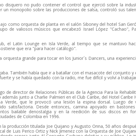
disquero no pudo contener el control que ejerció sobre la indust
r un monopolio sobre las producciones de salsa, controló sus tale
jo como orquesta de planta en el salón Siboney del hotel San Ge
upo de valiosos músicos que encabezó Israel López "Cachao", Pa
ub, el Latin Lounge en Isla Verde, al tiempo que se mantuvo hac
ostiene que era "para hacer catálogo".
a orquesta grande para tocar en los Junior´s Dancers, una experienc
pagaba. También había que ir a batallar con el masacote del conjunto 
erte y se había quedado con la radio, me fue difícil y volví a trabaja
 de director de Relaciones Públicas de la Agencia Para la Rehabili
emás junto a Charlie Palmieri en el Club Caribe, del Hotel Caribe H
la Verde, que le provocó una lesión la espina dorsal. Luego de v
 sido satisfactoria. Desde entonces, camina apoyado en bastones
ntos bailable denostalgia y en la reedición de sus discos en fo
 ciudades de Colombia en 1996.
n la producción titulada Joe Quijano y Augusto Onna, 50 años despu
cal de Luis Perico Ortiz y Nick Jimenez con la Orquesta de Joe Quijan
 donde espera junto Al Conjunto Cachana deleitar a su público. Lo i