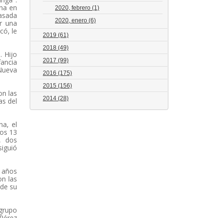
ana en
2020, febrero
(1)
pasada
2020, enero
(6)
or una
có, le
2019
(61)
2018
(49)
. Hijo
2017
(99)
fancia
 Nueva
2016
(175)
2015
(156)
on las
2014
(28)
as del
na, el
los 13
, dos
siguió
o años
on las
 de su
 grupo
 Pérez