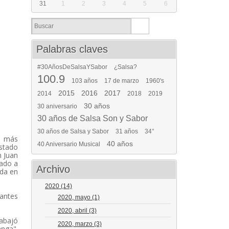
31
1
2
3
4
5
6
Palabras claves
#30AñosDeSalsaYSabor
¿Salsa?
100.9
103 años
17 de marzo
1960's
2015
2016
2017
2014
2018
2019
30 años
30 aniversario
30 años de Salsa Son y Sabor
30 años de Salsa y Sabor
31 años
34°
s, más
40 años
40 Aniversario Musical
estado
n Juan
tado a
Archivo
ída en
2020
(14)
tantes
2020, mayo
(1)
2020, abril
(3)
rabajó
2020, marzo
(3)
anga".