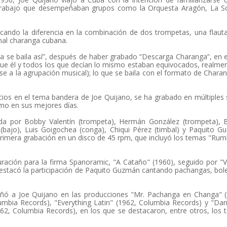
l trabajo que desempeñaban grupos como la Orquesta Aragón, La S
ndo la diferencia en la combinación de dos trompetas, una flaut
onal charanga cubana.
a se baila así”, después de haber grabado “Descarga Charanga”, en e
que él y todos los que decían lo mismo estaban equivocados, realme
ose a la agrupación musical); lo que se baila con el formato de Chara
nicios en el tema bandera de Joe Quijano, se ha grabado en múltiples 
mo en sus mejores días.
rada por Bobby Valentín (trompeta), Hermán González (trompeta), 
a (bajo), Luis Goigochea (conga), Chiqui Pérez (timbal) y Paquito 
 primera grabación en un disco de 45 rpm, que incluyó los temas "Ru
ración para la firma Spanoramic, "A Cataño" (1960), seguido por "V
stacó la participación de Paquito Guzmán cantando pachangas, bol
ñó a Joe Quijano en las producciones "Mr. Pachanga en Changa" (
lumbia Records), "Everything Latin" (1962, Columbia Records) y "Da
, Columbia Records), en los que se destacaron, entre otros, los