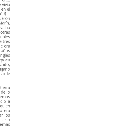
 vivía
 en el
nó $ 1
ueron
Marín,
aracha
 otras
inales
e tres
ue era
s años
inglés
 época
chito,
uijano
azo le
tierra
 de lo
 temas
 dio a
 quien
o era
r los
 sello
 temas