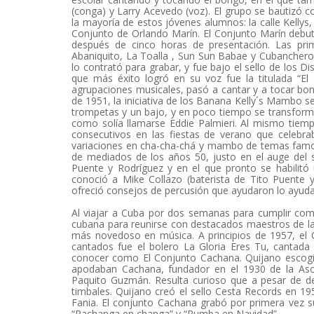
(conga) y Larry Acevedo (voz). El grupo se bautizó 
la mayoría de estos jóvenes alumnos: la calle Kellys,
Conjunto de Orlando Marín. El Conjunto Marín debut
después de cinco horas de presentación. Las prim
Abaniquito, La Toalla , Sun Sun Babae y Cubanchero
lo contrató para grabar, y fue bajo el sello de los D
que más éxito logró en su voz fue la titulada “El 
agrupaciones musicales, pasó a cantar y a tocar bo
de 1951, la iniciativa de los Banana Kelly´s Mambo s
trompetas y un bajo, y en poco tiempo se transform
como solía llamarse Eddie Palmieri. Al mismo tiemp
consecutivos en las fiestas de verano que celebra
variaciones en cha-cha-chá y mambo de temas famos
de mediados de los años 50, justo en el auge del 
Puente y Rodríguez y en el que pronto se habilitó 
conoció a Mike Collazo (baterista de Tito Puente y 
ofreció consejos de percusión que ayudaron lo ayudar
Al viajar a Cuba por dos semanas para cumplir comp
cubana para reunirse con destacados maestros de la 
más novedoso en música. A principios de 1957, el 
cantados fue el bolero La Gloria Eres Tu, cantada
conocer como El Conjunto Cachana. Quijano escogió
apodaban Cachana, fundador en el 1930 de la Asoc
Paquito Guzmán. Resulta curioso que a pesar de d
timbales. Quijano creó el sello Cesta Records en 19
Fania. El conjunto Cachana grabó por primera vez s
“Pachanga en changa” y “Rumba en Navidad”.