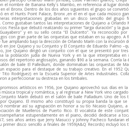
con el nombre de Banana Kelly´s Mambo, en referencia al lugar donde
 en el Bronx. Dentro de los dos años siguientes el grupo se convirtió
ó en el Hunts Point Palace, Bronx ,en el en el que cada músico ga
eras interpretaciones grabadas en un disco sencillo del grupo f
. Como gustaban tantos las interpretaciones de Quijano a Orlando 
iscos Fiesta que debutó realizando su primer “larga duración” y la gu
Guayabero” y en su sello cesta “El Dulcerito”. Ya reconocido por
ngos con gran parte de las orquestas que estaban en su apogeo. A f
e fue ampliando bajo la dirección de Orlando Marín con la incursión d
ó en Joe Quijano y su Conjunto y El Conjunto de Eduardo Palmo –q
o, Joe Quijano dirigió un conjunto con el que se presentó por tre
ba la población judía de Nueva York y en la que interpretaba en 
os del repertorio anglosajón, ganando $90 a la semana. Corría la
salón de baile El Palledium, donde dominaban las orquestas de Ma
un espacio para el destaque de su trabajo creativo. En el 1952 Q
Tito Rodríguez) en la Escuela Superior de Artes Industriales. Coll
on a perfeccionar su destreza en los timbales.
romisos artísticos en 1956, Joe Quijano aprovechó sus días en la 
música tropical y romántica, y al regresar a New York vino cargado
Conjunto Marín debutó en el salón de baile Palladium. Uno de los
 por Quijano. El mismo año constituyó su propia banda la que se
 nombrar así su agrupación en honor a su tío Nicasio Quijano, a
iación de Muelleros de Puerto Rico. El vocalista de este conjunt
esempeñarse estupendamente en el piano, decidió dedicarse a toca
57, seis años antes que Jerry Masucci y Johnny Pacheco fundaran el
u primer disco sencillo a finales de 1959(A&Q Records) incluyó los