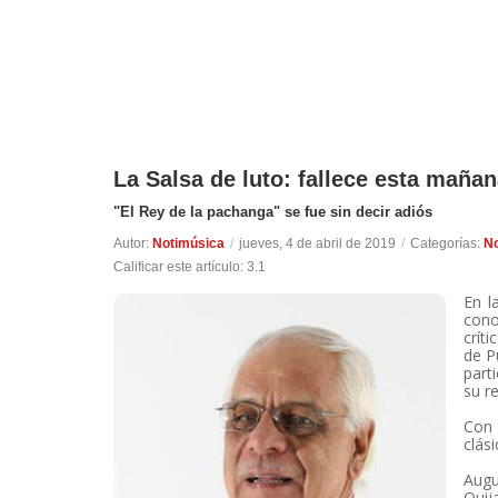
La Salsa de luto: fallece esta maña
"El Rey de la pachanga" se fue sin decir adiós
Autor:
Notimúsica
/
jueves, 4 de abril de 2019
/
Categorías:
No
Calificar este artículo:
3.1
En l
cono
crít
de P
part
su r
Con 
clás
Augu
Quij