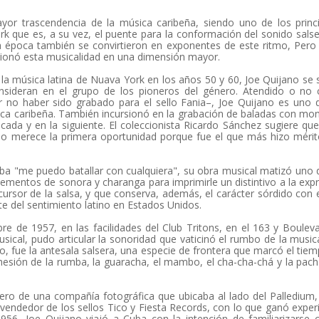
yor trascendencia de la música caribeña, siendo uno de los princ
k que es, a su vez, el puente para la conformación del sonido sals
la época también se convirtieron en exponentes de este ritmo, Pero
sicionó esta musicalidad en una dimensión mayor.
a música latina de Nuava York en los años 50 y 60, Joe Quijano se 
nsideran en el grupo de los pioneros del género. Atendido o no
no haber sido grabado para el sello Fania–, Joe Quijano es uno 
ica caribeña. También incursionó en la grabación de baladas con mo
da y en la siguiente. El coleccionista Ricardo Sánchez sugiere que
jano merece la primera oportunidad porque fue el que más hizo méri
ba "me puedo batallar con cualquiera", su obra musical matizó uno 
 elementos de sonora y charanga para imprimirle un distintivo a la exp
ursor de la salsa, y que conserva, además, el carácter sórdido con 
nte del sentimiento latino en Estados Unidos.
 de 1957, en las facilidades del Club Tritons, en el 163 y Bouleva
ical, pudo articular la sonoridad que vaticinó el rumbo de la music
, fue la antesala salsera, una especie de frontera que marcó el tie
ohesión de la rumba, la guaracha, el mambo, el cha-cha-chá y la pac
ro de una compañía fotográfica que ubicaba al lado del Palledium,
vendedor de los sellos Tico y Fiesta Records, con lo que ganó exper
1956, Joe Quijano viajó a Cuba con la intención de familiarizarse 