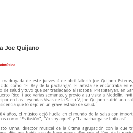
na Joe Quijano
timúsica
a madrugada de este jueves 4 de abril falleció Joe Quijano Estera
cido como "El Rey de la pachanga". El artista se encontraba en 
ico de salud y tuvo que ser trasladado al Hospital Presbiteryan, en Sa
uerto Rico. Hace varias semanas, y previo a su visita a Medellín, invi
icipar en Las Leyendas Vivas de la Salsa V, Joe Quijano sufrió una ca
esidencia que lo dejó en un grave estado de salud.
84 años, el músico dejó huella en el mundo de la salsa con impor
icos como "Es ilusión", "Yo soy aquel" y "La pachanga se baila así".
sto Onna, director musical de la última agrupación con la que t
ano, dijo que había estado hace pocos días con el "Rey de la pach