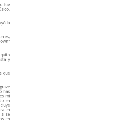
no fue
úsico,
uyó la
orres,
ntown"
aquito
sta y
te que
 grave
mo has
es mi
ido en
cluye
ora en
 si se
tos en