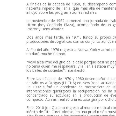
A finales de la década de 1960, su desempeño como 
naciente imperio de Fania, que más allá de mantene
influyó sobre las programaciones radiales.
en noviembre de 1969 comenzó una jornada de traba
Hilton (hoy Condado Plaza), acompañado de un gr
Pastor y Heny Álvarez.
Dos años más tarde, en 1971, fundó su propio cl
producciones discográficas con su conjunto aunque s
Al filo del año 1976 regresó a Nueva York y armó un
no duró mucho tiempo.
"Volví a salirme del giro de la calle porque casi no 
no tenía quien me respaldara, y la Fania estaba muy fu
los bailes de sociedad", manifiestó.
Entre las décadas de 1970 y 1980 desempeñó el cargo
de Adictos a Drogas (LUCHA) en New York, actuando ad
En 1992 sufrió un accidente de motocicleta en Is
intervenciones quirúrgicas la recuperación no ha
concentrado su actividad en la producción de eve
compacto. Aún así realizó una exitosa gira por ocho
En el 2010 Joe Quijano regresa al mundo musical co
inédito de Tite Curet Alonso, en una producción musi
esta forma regresa a los escenarios internacionales