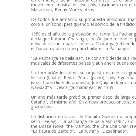
movimiento musical de ese país, fascinado con e
Matancera, Benny Moré y otros.
De todos fue armando su propuesta armónica, marca
coro al unísono, persiguiendo el sonido de la tradici
1958 es el año de la grabación del tema “La Pachang
decía que bailaran Charanga, Joe Quijano reconoce 
debía decir van a bailar con esta Charanga (refiriénd
el Danzon y otro ritmo para bailar es la Pachanga.
“La Pachanga se baila así”, se convirtió desde sus i
musicales de diferentes países y aun ahora suena co
La formación inicial de su orquesta estuvo integ
Nelson (flauta), Pedro Pérez (piano), Lidy Figuero
(voz). Como líder de orquesta, Joe Quijano logró su
Navidad" y "Descarga charanga", en 1959.
Un año más tarde grabó su primer disco de larga du
Cataño", el mismo año. En ambas producciones se de
guarachas.
La distinción en la voz de Paquito Guzmán acompa
sello TeeJay), "La pachanga se baila así" (1961, Co
the Bossa Nova, the Mambo, the Cha Cha Cha" (1962
"La flauta de Bartolo", "La lluvia" y "Desafinado".