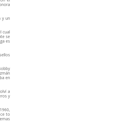
onora
a y un
l cual
nte se
nga es
sellos
Bobby
Guzmán
mba en
olví a
eros y
1960,
nce to
 temas