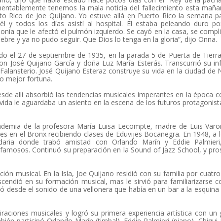
entablemente tenemos la mala noticia del fallecimiento esta mañ
to Rico de Joe Quijano. Yo estuve allá en Puerto Rico la semana 
él y todos los días asistí al hospital. Él estaba peleando duro p
onía que le afectó el pulmón izquierdo. Se cayó en la casa, se compli
fiebre y ya no pudo seguir. Que Dios lo tenga en la gloria”, dijo Onna.
do el 27 de septiembre de 1935, en la parada 5 de Puerta de Tierra
on José Quijano García y doña Luz María Esterás. Transcurrió su in
 Falansterio. José Quijano Esteraz construye su vida en la ciudad de
o mejor fortuna.
esde allí absorbió las tendencias musicales imperantes en la época c
vida le aguardaba un asiento en la escena de los futuros protagonist
ademia de la profesora María Luisa Lecompte, madre de Luis Varo
es en el Bronx recibiendo clases de Eduvijes Bocanegra. En 1948, a 
daria donde trabó amistad con Orlando Marín y Eddie Palmieri
famosos. Continuó su preparación en la Sound of Jazz School, y pro
ión musical. En la Isla, Joe Quijano residió con su familia por cuatr
endió en su formación musical, mas le sirvió para familiarizarse c
ó desde el sonido de una vellonera que había en un bar a la esquina
aciones musicales y logró su primera experiencia artística con un
én participó Orlando Marín (timbal), Eddie Palmieri (piano), Chiqui