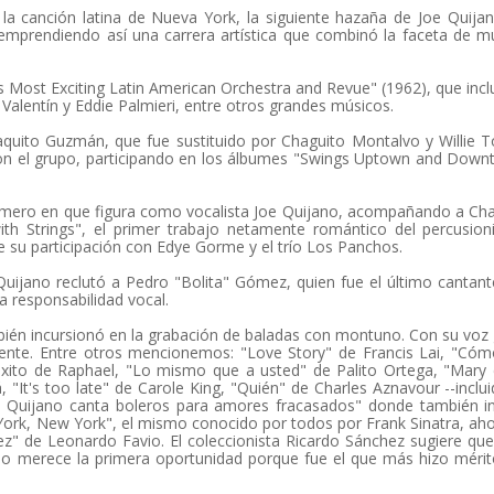
a canción latina de Nueva York, la siguiente hazaña de Joe Quija
 emprendiendo así una carrera artística que combinó la faceta de m
 Most Exciting Latin American Orchestra and Revue" (1962), que incl
Valentín y Eddie Palmieri, entre otros grandes músicos.
aquito Guzmán, que fue sustituido por Chaguito Montalvo y Willie T
on el grupo, participando en los álbumes "Swings Uptown and Dow
primero en que figura como vocalista Joe Quijano, acompañando a Ch
h Strings", el primer trabajo netamente romántico del percusioni
e su participación con Edye Gorme y el trío Los Panchos.
Quijano reclutó a Pedro "Bolita" Gómez, quien fue el último cantan
a responsabilidad vocal.
bién incursionó en la grabación de baladas con montuno. Con su voz
ente. Entre otros mencionemos: "Love Story" de Francis Lai, "Có
ito de Raphael, "Lo mismo que a usted" de Palito Ortega, "Mary 
It's too late" de Carole King, "Quién" de Charles Aznavour --inclu
 Quijano canta boleros para amores fracasados" donde también in
York, New York", el mismo conocido por todos por Frank Sinatra, ah
" de Leonardo Favio. El coleccionista Ricardo Sánchez sugiere que
jano merece la primera oportunidad porque fue el que más hizo méri