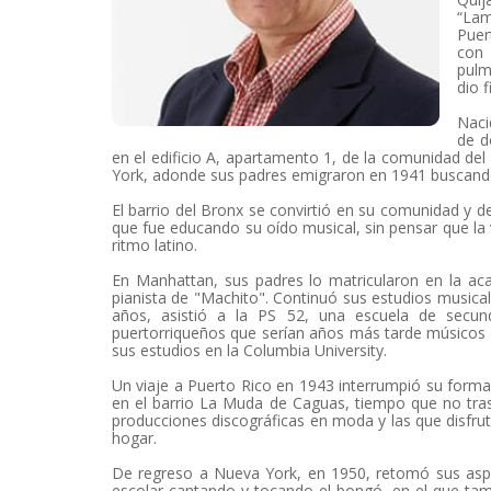
“Lam
Puer
con 
pulm
dio 
Naci
de d
en el edificio A, apartamento 1, de la comunidad del
York, adonde sus padres emigraron en 1941 buscand
El barrio del Bronx se convirtió en su comunidad y d
que fue educando su oído musical, sin pensar que la 
ritmo latino.
En Manhattan, sus padres lo matricularon en la ac
pianista de "Machito". Continuó sus estudios musical
años, asistió a la PS 52, una escuela de secun
puertorriqueños que serían años más tarde músicos 
sus estudios en la Columbia University.
Un viaje a Puerto Rico en 1943 interrumpió su formac
en el barrio La Muda de Caguas, tiempo que no trasc
producciones discográficas en moda y las que disfrut
hogar.
De regreso a Nueva York, en 1950, retomó sus aspir
escolar cantando y tocando el bongó, en el que tambi