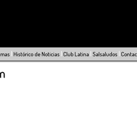
|
|
|
|
amas
Histórico de Noticias
Club Latina
Salsaludos
Contac
om