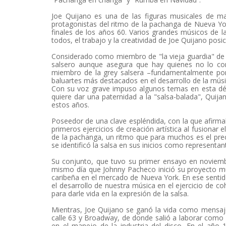
Joe Quijano es una de las figuras musicales de ma
protagonistas del ritmo de la pachanga de Nueva Yor
finales de los años 60. Varios grandes músicos de 
todos, el trabajo y la creatividad de Joe Quijano po
Considerado como miembro de "la vieja guardia" de l
salsero aunque asegura que hay quienes no lo co
miembro de la grey salsera –fundamentalmente por 
baluartes más destacados en el desarrollo de la mús
Con su voz grave impuso algunos temas en esta déca
quiere dar una paternidad a la "salsa-balada", Qui
estos años.
Poseedor de una clave espléndida, con la que afirma
primeros ejercicios de creación artística al fusionar
de la pachanga, un ritmo que para muchos es el prec
se identificó la salsa en sus inicios como representa
Su conjunto, que tuvo su primer ensayo en noviembre
mismo día que Johnny Pacheco inició su proyecto mus
caribeña en el mercado de Nueva York. En ese sentido
el desarrollo de nuestra música en el ejercicio de c
para darle vida en la expresión de la salsa.
Mientras, Joe Quijano se ganó la vida como mensaje
calle 63 y Broadway, de donde salió a laborar como 
en el manejo de la industria del disco. En el año 