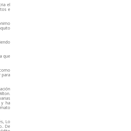
ria el
ntos e
rónimo
quito
iendo
ia que
y como
r para
tación
ilton.
arias
 y ha
rmato
és, Lo
o.. De
nédito