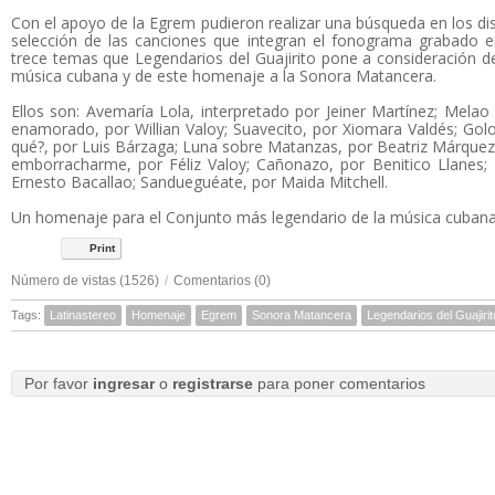
Con el apoyo de la Egrem pudieron realizar una búsqueda en los disco
selección de las canciones que integran el fonograma grabado e
trece temas que Legendarios del Guajirito pone a consideración de
música cubana y de este homenaje a la Sonora Matancera.
Ellos son: Avemaría Lola, interpretado por Jeiner Martínez; Melao
enamorado, por Willian Valoy; Suavecito, por Xiomara Valdés; Golo
qué?, por Luis Bárzaga; Luna sobre Matanzas, por Beatriz Márquez;
emborracharme, por Féliz Valoy; Cañonazo, por Benitico Llanes; De
Ernesto Bacallao; Sandueguéate, por Maida Mitchell.
Un homenaje para el Conjunto más legendario de la música cubana
Print
Número de vistas (1526)
/
Comentarios (0)
Tags:
Latinastereo
Homenaje
Egrem
Sonora Matancera
Legendarios del Guajirit
Por favor
ingresar
o
registrarse
para poner comentarios