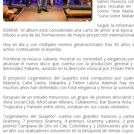
Varios músicos co
para rescatar en 
como: “Ave María 
“Luna sobre Matan
Según la informaci
EGREM, “el álbum está considerado una carta de amor a la época 
tributo a una de las formaciones de mayor proyección internacional
Hoy en día y con múltiples revelos generacionales tras 90 años 
activo continuando la leyenda.
Ponderar la música cubana, mostrar su sonoridad y elegancia son
alcanzar el nuevo disco que cuenta con la producción general y l
Bermúdez Pallarés, asistido en la dirección musical por Froilán Pérez
El proyecto Legendarios del Guajirito está compuesto por cuatr
Maestra, Caña Santa, Habanita y Fiebre Latina. Además hay ot
muchos años han defendido con total elegancia y fervor la sonorid
Después de un estudio minucioso, un grupo de jóvenes descubrió q
Vista Social Club, AfroCuban Allstars, Cubanismo, Bar Buena Vista
Tropicana y Parisién entre otros, estaban en sus casas olvidados.
“Legendarios del Guajirito” cuenta con grandes músicos y can
Grammy, 7 premios Grammy, 4 premios Grammy Latinos, 2 prem
premio Campana de Oro en Cali, Colombia y 2 Distinciones por la
un año sus realizadores estuvieron en la bésqueda de temas cuyos