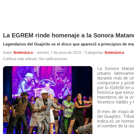
La EGREM rinde homenaje a la Sonora Matanc
Legendarios del Guajirito es el disco que apareció a primcipios de m
Autor:
Notimúsica
/
viernes, 7 de junio de 2019
/
Categorías:
Notimúsica
Calificar este artículo:
Sin calificaciones
La Sonora Matanc
urbano latinoame
durante más de cin
compositor y prod
por la EGREM en u
histórica que estu
miembros de la or
Vicentico Valdés y
El mes de mayo dio
del Guajirito. Tri
indica es un homen
el nombre de la isl