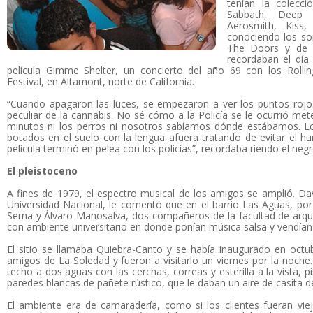
tenían la colecc
Sabbath, Deep 
Aerosmith, Kiss
conociendo los son
The Doors y de l
recordaban el día
película Gimme Shelter, un concierto del año 69 con los Roll
Festival, en Altamont, norte de California.
“Cuando apagaron las luces, se empezaron a ver los puntos rojos 
peculiar de la cannabis. No sé cómo a la Policía se le ocurrió mete
minutos ni los perros ni nosotros sabíamos dónde estábamos. 
botados en el suelo con la lengua afuera tratando de evitar el hu
película terminó en pelea con los policías”, recordaba riendo el negr
El pleistoceno
A fines de 1979, el espectro musical de los amigos se amplió. 
Universidad Nacional, le comentó que en el barrio Las Aguas, por 
Serna y Álvaro Manosalva, dos compañeros de la facultad de arqu
con ambiente universitario en donde ponían música salsa y vendían
El sitio se llamaba Quiebra-Canto y se había inaugurado en oct
amigos de La Soledad y fueron a visitarlo un viernes por la noche.
techo a dos aguas con las cerchas, correas y esterilla a la vista, 
paredes blancas de pañete rústico, que le daban un aire de casita 
El ambiente era de camaradería, como si los clientes fueran vie