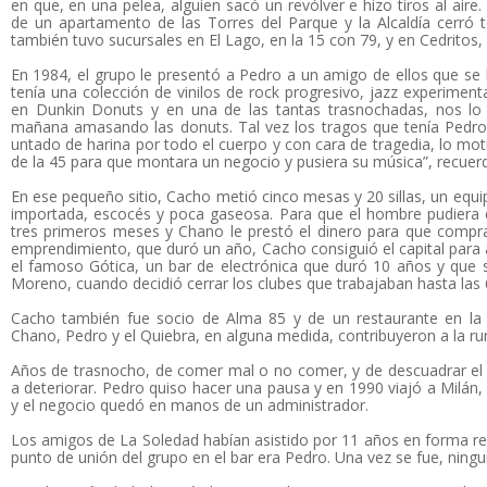
en que, en una pelea, alguien sacó un revólver e hizo tiros al aire
de un apartamento de las Torres del Parque y la Alcaldía cerró t
también tuvo sucursales en El Lago, en la 15 con 79, y en Cedritos, 
En 1984, el grupo le presentó a Pedro a un amigo de ellos que s
tenía una colección de vinilos de rock progresivo, jazz experimen
en Dunkin Donuts y en una de las tantas trasnochadas, nos lo
mañana amasando las donuts. Tal vez los tragos que tenía Pedro
untado de harina por todo el cuerpo y con cara de tragedia, lo mot
de la 45 para que montara un negocio y pusiera su música”, recuer
En ese pequeño sitio, Cacho metió cinco mesas y 20 sillas, un equ
importada, escocés y poca gaseosa. Para que el hombre pudiera e
tres primeros meses y Chano le prestó el dinero para que comprara
emprendimiento, que duró un año, Cacho consiguió el capital para 
el famoso Gótica, un bar de electrónica que duró 10 años y que 
Moreno, cuando decidió cerrar los clubes que trabajaban hasta las
Cacho también fue socio de Alma 85 y de un restaurante en l
Chano, Pedro y el Quiebra, en alguna medida, contribuyeron a la r
Años de trasnocho, de comer mal o no comer, y de descuadrar el 
a deteriorar. Pedro quiso hacer una pausa y en 1990 viajó a Milán, 
y el negocio quedó en manos de un administrador.
Los amigos de La Soledad habían asistido por 11 años en forma reg
punto de unión del grupo en el bar era Pedro. Una vez se fue, ningu