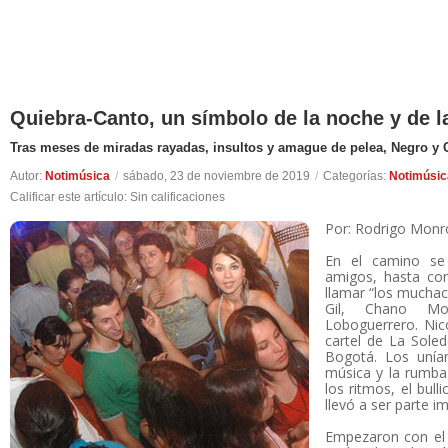
Quiebra-Canto, un símbolo de la noche y de l
Tras meses de miradas rayadas, insultos y amague de pelea, Negro y 
Autor:
Notimúsica
/
sábado, 23 de noviembre de 2019
/
Categorías:
Notimúsic
Calificar este artículo:
Sin calificaciones
Por: Rodrigo Monr
En el camino se
amigos, hasta co
llamar “los mucha
Gil, Chano Mo
Loboguerrero. Nico
cartel de La Soled
Bogotá. Los unían
música y la rumba.
los ritmos, el bull
llevó a ser parte 
Empezaron con el 