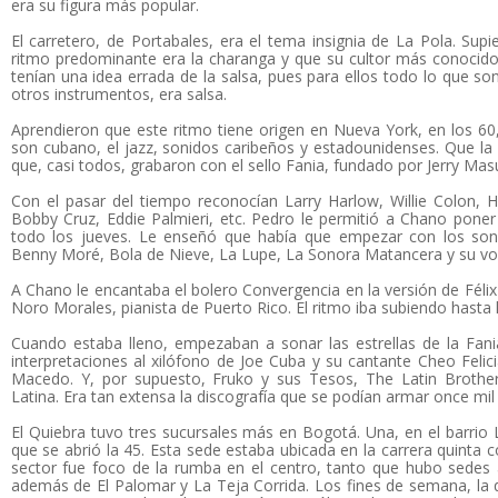
era su figura más popular.
El carretero, de Portabales, era el tema insignia de La Pola. Sup
ritmo predominante era la charanga y que su cultor más conocid
tenían una idea errada de la salsa, pues para ellos todo lo que s
otros instrumentos, era salsa.
Aprendieron que este ritmo tiene origen en Nueva York, en los 60,
son cubano, el jazz, sonidos caribeños y estadounidenses. Que l
que, casi todos, grabaron con el sello Fania, fundado por Jerry Ma
Con el pasar del tiempo reconocían Larry Harlow, Willie Colon, 
Bobby Cruz, Eddie Palmieri, etc. Pedro le permitió a Chano pone
todo los jueves. Le enseñó que había que empezar con los soni
Benny Moré, Bola de Nieve, La Lupe, La Sonora Matancera y su voz
A Chano le encantaba el bolero Convergencia en la versión de Féli
Noro Morales, pianista de Puerto Rico. El ritmo iba subiendo hasta 
Cuando estaba lleno, empezaban a sonar las estrellas de la Fani
interpretaciones al xilófono de Joe Cuba y su cantante Cheo Feli
Macedo. Y, por supuesto, Fruko y sus Tesos, The Latin Brothe
Latina. Era tan extensa la discografía que se podían armar once mil
El Quiebra tuvo tres sucursales más en Bogotá. Una, en el barri
que se abrió la 45. Esta sede estaba ubicada en la carrera quinta c
sector fue foco de la rumba en el centro, tanto que hubo sedes 
además de El Palomar y La Teja Corrida. Los fines de semana, la 