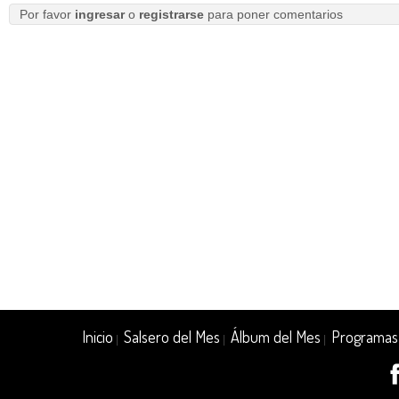
Por favor
ingresar
o
registrarse
para poner comentarios
Inicio
Salsero del Mes
Álbum del Mes
Programas
|
|
|