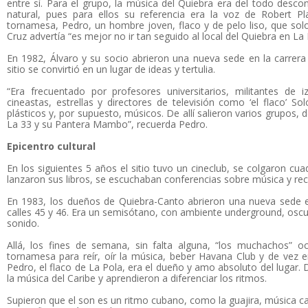
entre sí. Para el grupo, la música del Quiebra era del todo descon
natural, pues para ellos su referencia era la voz de Robert Pla
tornamesa, Pedro, un hombre joven, flaco y de pelo liso, que so
Cruz advertía “es mejor no ir tan seguido al local del Quiebra en La
En 1982, Álvaro y su socio abrieron una nueva sede en la carrera 
sitio se convirtió en un lugar de ideas y tertulia.
“Era frecuentado por profesores universitarios, militantes de iz
cineastas, estrellas y directores de televisión como ‘el flaco’ So
plásticos y, por supuesto, músicos. De allí salieron varios grupos,
La 33 y su Pantera Mambo”, recuerda Pedro.
Epicentro cultural
En los siguientes 5 años el sitio tuvo un cineclub, se colgaron cu
lanzaron sus libros, se escuchaban conferencias sobre música y reci
En 1983, los dueños de Quiebra-Canto abrieron una nueva sede e
calles 45 y 46. Era un semisótano, con ambiente underground, oscu
sonido.
Allá, los fines de semana, sin falta alguna, “los muchachos” o
tornamesa para reír, oír la música, beber Havana Club y de vez
Pedro, el flaco de La Pola, era el dueño y amo absoluto del lugar. D
la música del Caribe y aprendieron a diferenciar los ritmos.
Supieron que el son es un ritmo cubano, como la guajira, música c