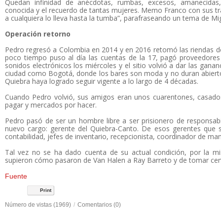
Quedan infinidad de anécdotas, rumbas, excesos, amanecidas
conocida y el recuerdo de tantas mujeres. Memo Franco con sus tra
a cualquiera lo lleva hasta la tumba”, parafraseando un tema de M
Operación retorno
Pedro regresó a Colombia en 2014 y en 2016 retomó las riendas d
poco tiempo puso al día las cuentas de la 17, pagó proveedor
sonidos electrónicos los miércoles y el sitio volvió a dar las ga
ciudad como Bogotá, donde los bares son moda y no duran abiertos
Quiebra haya logrado seguir vigente a lo largo de 4 décadas.
Cuando Pedro volvió, sus amigos eran unos cuarentones, casados,
pagar y mercados por hacer.
Pedro pasó de ser un hombre libre a ser prisionero de responsabi
nuevo cargo: gerente del Quiebra-Canto. De esos gerentes que s
contabilidad, jefes de inventario, recepcionista, coordinador de ma
Tal vez no se ha dado cuenta de su actual condición, por la 
supieron cómo pasaron de Van Halen a Ray Barreto y de tomar cerv
Fuente
Print
Número de vistas (1969)
/
Comentarios (0)