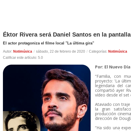
Éktor Rivera será Daniel Santos en la pantall
El actor protagoniza el filme local "La última gira"
Autor:
Notimúsica
/
sábado, 22 de febrero de 2020
/
Categorías:
Notimúsica
Calificar este artículo:
5.0
Por: El Nuevo Día
“Familia, con mu
proyecto: 'La últim
legendaria del ca
compartió ayer Ri
vídeo desde el set 
Ataviado con traje
la gran satisfac
producción cinemat
dirección de Dougl
“Ha sido una exper