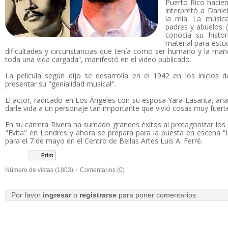
Puerto Rico hacien
interpretó a Danie
la mía. La músic
padres y abuelos. (
conocía su histo
material para estu
dificultades y circunstancias que tenía como ser humano y la ma
toda una vida cargada”, manifestó en el video publicado.
La película según dijo se desarrolla en el 1942 en los inicios d
presentar su "genialidad musical".
El actor, radicado en Los Ángeles con su esposa Yara Lasanta, añ
darle vida a un personaje tan importante que vivió cosas muy fuer
En su carrera Rivera ha sumado grandes éxitos al protagonizar lo
"Evita" en Londres y ahora se prepara para la puesta en escena “I
para el 7 de mayo en el Centro de Bellas Artes Luis A. Ferré.
Print
Número de vistas (1803)
/
Comentarios (0)
Por favor
ingresar
o
registrarse
para poner comentarios