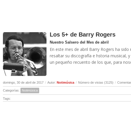
Los 5+ de Barry Rogers
Nuestro Salsero del Mes de abril
En este mes de abril Barry Rogers ha sido
resaltar su discografía e hstoria musiical
un pequeño recuento de los que, para noso
domingo, 30 de abril de 2017
/
Autor:
Notimúsica
/
Número de vistas (3125)
/
Comentar
Categorías:
Notimúsica
Tags: