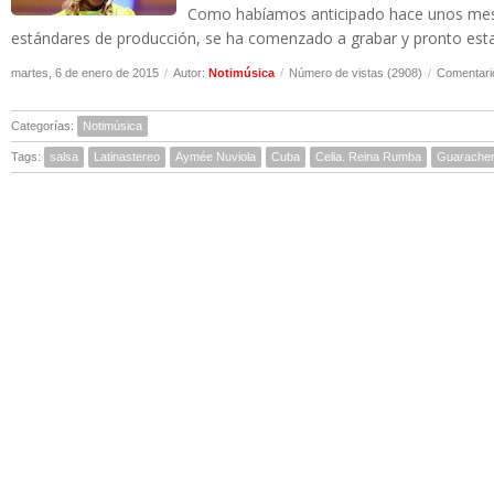
Como habíamos anticipado hace unos meses
estándares de producción, se ha comenzado a grabar y pronto estará
martes, 6 de enero de 2015
/
Autor:
Notimúsica
/
Número de vistas (2908)
/
Comentari
Categorías:
Notimúsica
Tags:
salsa
Latinastereo
Aymée Nuviola
Cuba
Celia. Reina Rumba
Guarache