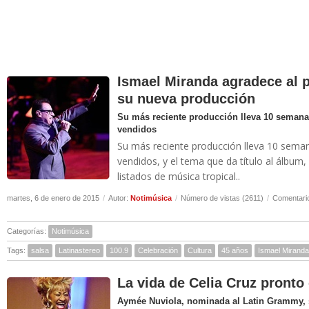
Ismael Miranda agradece al p
su nueva producción
Su más reciente producción lleva 10 semana
vendidos
Su más reciente producción lleva 10 seman
vendidos, y el tema que da título al álbum,
listados de música tropical..
martes, 6 de enero de 2015
/
Autor:
Notimúsica
/
Número de vistas (2611)
/
Comentario
Categorías:
Notimúsica
Tags:
salsa
Latinastereo
100.9
Celebración
Cultura
45 años
Ismael Miranda
La vida de Celia Cruz pronto
Aymée Nuviola, nominada al Latin Grammy, s