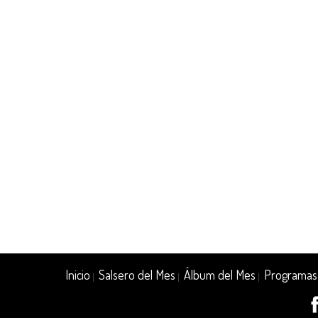
Inicio
Salsero del Mes
Álbum del Mes
Programas
|
|
|