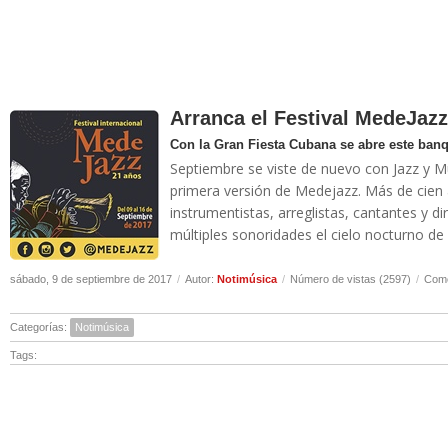
Arranca el Festival MedeJaz
Con la Gran Fiesta Cubana se abre este ban
Septiembre se viste de nuevo con Jazz y M
primera versión de Medejazz. Más de cien a
instrumentistas, arreglistas, cantantes y d
múltiples sonoridades el cielo nocturno de 
sábado, 9 de septiembre de 2017
/
Autor:
Notimúsica
/
Número de vistas (2597)
/
Come
Categorías:
Notimúsica
Tags: