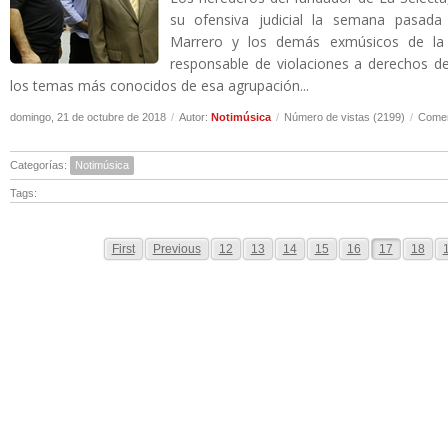
su ofensiva judicial la semana pasad
Marrero y los demás exmúsicos de la 
responsable de violaciones a derechos de
los temas más conocidos de esa agrupación...
domingo, 21 de octubre de 2018
/
Autor:
Notimúsica
/
Número de vistas (2199)
/
Comen
Categorías:
Notimúsica
Tags:
First
Previous
12
13
14
15
16
17
18