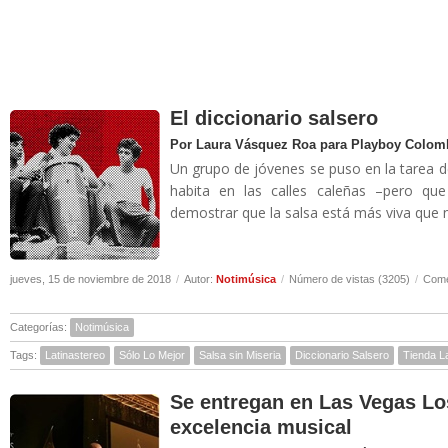
El diccionario salsero
Por Laura Vásquez Roa para Playboy Colom
Un grupo de jóvenes se puso en la tarea 
habita en las calles caleñas –pero qu
demostrar que la salsa está más viva que n
jueves, 15 de noviembre de 2018
/
Autor:
Notimúsica
/
Número de vistas (3205)
/
Come
Categorías:
Notimúsica
Tags:
Latinastereo
Sólo Lo Mejor
Salsa sin Miseria
Diccionario Salsero
Tienda La
Se entregan en Las Vegas Lo
excelencia musical