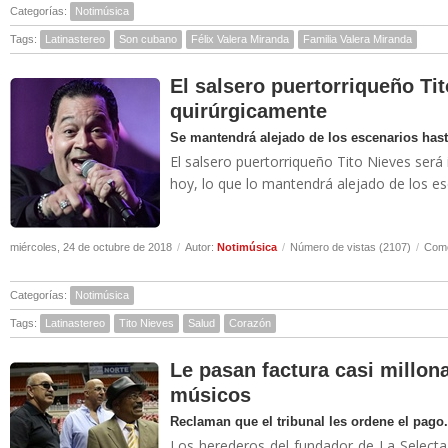
Categorías:
Notimúsica
Tags:
Latinastereo
Son cubano
Félix Valera Miranda
Familia Valera Miranda
El salsero puertorriqueño Tit
quirúrgicamente
Se mantendrá alejado de los escenarios has
El salsero puertorriqueño Tito Nieves será 
hoy, lo que lo mantendrá alejado de los es
miércoles, 24 de octubre de 2018
/
Autor:
Notimúsica
/
Número de vistas (2107)
/
Come
Categorías:
Notimúsica
Tags:
Latinastereo
Tito Nieves
Salud
Corazón
Le pasan factura casi millon
músicos
Reclaman que el tribunal les ordene el pago.
Los herederos del fundador de La Selecta