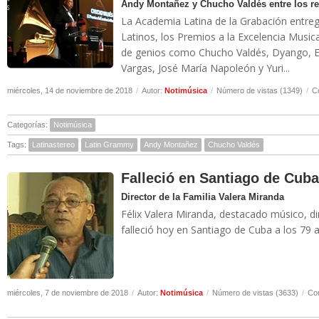
Andy Montañez y Chucho Valdés entre los r
La Academia Latina de la Grabación entre
Latinos, los Premios a la Excelencia Musica
de genios como Chucho Valdés, Dyango, E
Vargas, José María Napoleón y Yuri...
miércoles, 14 de noviembre de 2018
/
Autor:
Notimúsica
/
Número de vistas (1349)
/
C
Categorías:
Notimúsica
Tags:
Latinastereo
Latin Grammy
Andy Montañez
Chucho Valdés
Falleció en Santiago de Cuba
Director de la Familia Valera Miranda
Félix Valera Miranda, destacado músico, d
falleció hoy en Santiago de Cuba a los 79 a
miércoles, 7 de noviembre de 2018
/
Autor:
Notimúsica
/
Número de vistas (3633)
/
Com