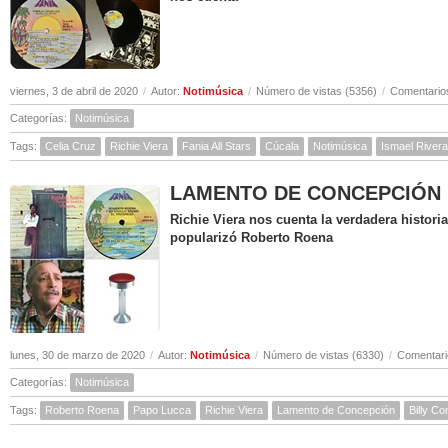
viernes, 3 de abril de 2020
/
Autor:
Notimúsica
/
Número de vistas (5356)
/
Comentarios
Categorías:
Notimúsica
Tags:
Celia Cruz
Richie Viera
Fania All Stars
Cúcala
Notimúsica
Ismael Rivera
LAMENTO DE CONCEPCIÓN ( Hi
Richie Viera nos cuenta la verdadera histor
popularizó Roberto Roena
lunes, 30 de marzo de 2020
/
Autor:
Notimúsica
/
Número de vistas (6330)
/
Comentari
Categorías:
Notimúsica
Tags:
Roberto Roena
Papo Lucca
Richie Viera
Lamento de Concepción
Billy C