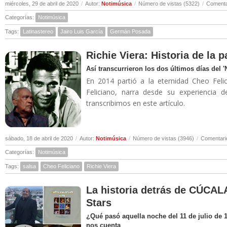
miércoles, 29 de abril de 2020
/
Autor:
Notimúsica
/
Número de vistas (5322)
/
Comenta
Categorías:
Notimúsica
Tags:
Latinastereo
Jairo Luis García
Germán Posada
Richie Viera: Historia de la 
Así transcurrieron los dos últimos días del 
En 2014 partió a la eternidad Cheo Felic
Feliciano, narra desde su experiencia 
transcribimos en este artículo.
sábado, 18 de abril de 2020
/
Autor:
Notimúsica
/
Número de vistas (3946)
/
Comentari
Categorías:
Notimúsica
Tags:
salsa
Cheo Feliciano
Richie Viera
La historia detrás de CÚCALA
Stars
¿Qué pasó aquella noche del 11 de julio de 
nos cuenta