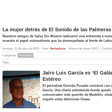
La mujer detrás de El Sonido de las Palmeras
Nuestros amigos de Salsa Sin Miseria realizaron una entrevista a nuest
muestra el papel sobresaliente que ha desempeñado al frente de Latin
domingo, 31 de mayo de 2020
/
Autor:
Notimúsica
/
Número de vistas (2057)
/
Comenta
Categorías:
Notimúsica
Tags:
Jairo Luis García es ‘El Galá
Estéreo
El periodista Germán Posada conversó con nu
García. Una charla entretenida donde quedó 
comunicador más querido de Medellín, símbo
orgullo estas deliciosas líneas.