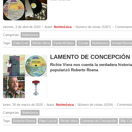
viernes, 3 de abril de 2020
/
Autor:
Notimúsica
/
Número de vistas (5357)
/
Comentarios
Categorías:
Notimúsica
Tags:
Celia Cruz
Richie Viera
Fania All Stars
Cúcala
Notimúsica
Ismael Rivera
LAMENTO DE CONCEPCIÓN ( Hi
Richie Viera nos cuenta la verdadera histor
popularizó Roberto Roena
lunes, 30 de marzo de 2020
/
Autor:
Notimúsica
/
Número de vistas (6334)
/
Comentari
Categorías:
Notimúsica
Tags:
Roberto Roena
Papo Lucca
Richie Viera
Lamento de Concepción
Billy C