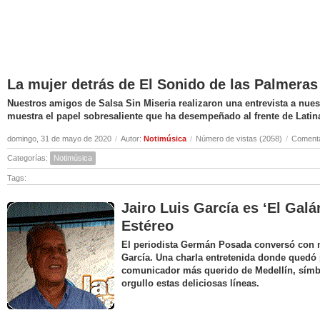
La mujer detrás de El Sonido de las Palmeras
Nuestros amigos de Salsa Sin Miseria realizaron una entrevista a nuest
muestra el papel sobresaliente que ha desempeñado al frente de Latin
domingo, 31 de mayo de 2020
/
Autor:
Notimúsica
/
Número de vistas (2058)
/
Comenta
Categorías:
Notimúsica
Tags:
Jairo Luis García es ‘El Galá
Estéreo
El periodista Germán Posada conversó con nu
García. Una charla entretenida donde quedó 
comunicador más querido de Medellín, símbo
orgullo estas deliciosas líneas.