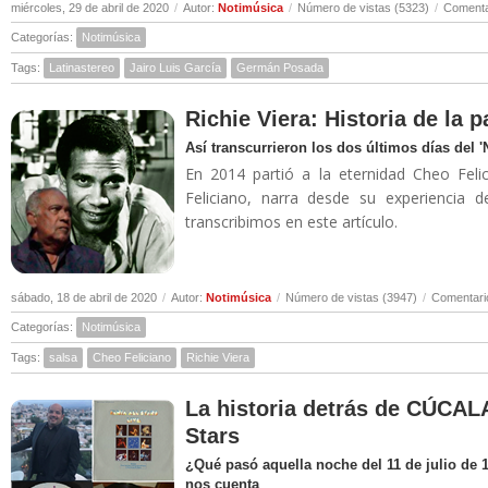
miércoles, 29 de abril de 2020
/
Autor:
Notimúsica
/
Número de vistas (5323)
/
Comenta
Categorías:
Notimúsica
Tags:
Latinastereo
Jairo Luis García
Germán Posada
Richie Viera: Historia de la 
Así transcurrieron los dos últimos días del 
En 2014 partió a la eternidad Cheo Felic
Feliciano, narra desde su experiencia 
transcribimos en este artículo.
sábado, 18 de abril de 2020
/
Autor:
Notimúsica
/
Número de vistas (3947)
/
Comentari
Categorías:
Notimúsica
Tags:
salsa
Cheo Feliciano
Richie Viera
La historia detrás de CÚCALA
Stars
¿Qué pasó aquella noche del 11 de julio de 
nos cuenta